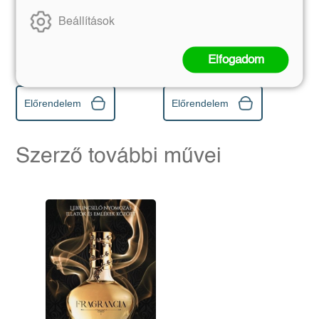
Parker 1.
Beállítások
Patricia Gibney
Agatha Christie
Eredeti ár:
Bevezető ár:
Eredeti ár:
Kötött ár:
Elfogadom
5 399 Ft
4 049 Ft
5 999 Ft
4 499 Ft
Előrendelem
Előrendelem
Szerző további művei