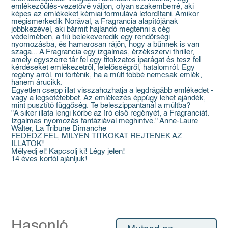
emlékezőülés-vezetővé váljon, olyan szakemberré, aki
képes az emlékeket kémiai formulává lefordítani. Amikor
megismerkedik Norával, a Fragrancia alapítójának
jobbkezével, aki bármit hajlandó megtenni a cég
védelmében, a fiú belekeveredik egy rendőrségi
nyomozásba, és hamarosan rájön, hogy a bűnnek is van
szaga... A Fragrancia egy izgalmas, érzékszervi thriller,
amely egyszerre tár fel egy titokzatos iparágat és tesz fel
kérdéseket emlékezetről, felelősségről, hatalomról. Egy
regény arról, mi történik, ha a múlt többé nemcsak emlék,
hanem árucikk.
Egyetlen csepp illat visszahozhatja a legdrágább emlékedet -
vagy a legsötétebbet. Az emlékezés éppúgy lehet ajándék,
mint pusztító függőség. Te beleszippantanál a múltba?
"A siker illata lengi körbe az író első regényét, a Fragranciát.
Izgalmas nyomozás fantáziával meghintve." Anne-Laure
Walter, La Tribune Dimanche
FEDEDZ FEL, MILYEN TITKOKAT REJTENEK AZ
ILLATOK!
Mélyedj el! Kapcsolj ki! Légy jelen!
14 éves kortól ajánljuk!
Hasonló