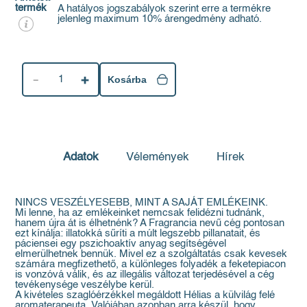
termék
A hatályos jogszabályok szerint erre a termékre
jelenleg maximum 10% árengedmény adható.
1
Kosárba
Adatok
Vélemények
Hírek
NINCS VESZÉLYESEBB, MINT A SAJÁT EMLÉKEINK.
Mi lenne, ha az emlékeinket nemcsak felidézni tudnánk,
hanem újra át is élhetnénk? A Fragrancia nevű cég pontosan
ezt kínálja: illatokká sűríti a múlt legszebb pillanatait, és
páciensei egy pszichoaktív anyag segítségével
elmerülhetnek bennük. Mivel ez a szolgáltatás csak kevesek
számára megfizethető, a különleges folyadék a feketepiacon
is vonzóvá válik, és az illegális változat terjedésével a cég
tevékenysége veszélybe kerül.
A kivételes szaglóérzékkel megáldott Hélias a külvilág felé
aromaterapeuta. Valójában azonban arra készül, hogy