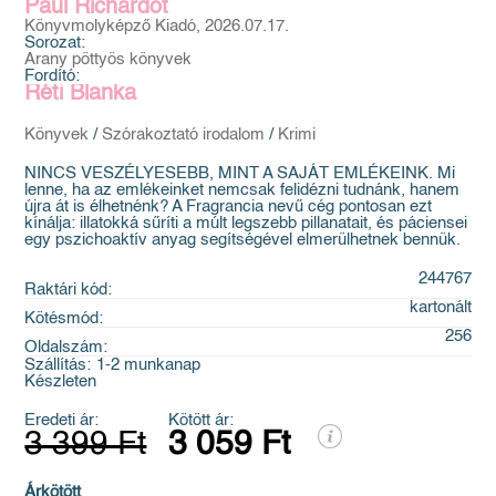
Paul Richardot
Könyvmolyképző Kiadó, 2026.07.17.
Sorozat:
Arany pöttyös könyvek
Fordító:
Réti Blanka
Könyvek
/
Szórakoztató irodalom
/
Krimi
NINCS VESZÉLYESEBB, MINT A SAJÁT EMLÉKEINK. Mi
lenne, ha az emlékeinket nemcsak felidézni tudnánk, hanem
újra át is élhetnénk? A Fragrancia nevű cég pontosan ezt
kínálja: illatokká sűríti a múlt legszebb pillanatait, és páciensei
egy pszichoaktív anyag segítségével elmerülhetnek bennük.
244767
Raktári kód:
kartonált
Kötésmód:
256
Oldalszám:
Szállítás:
1-2 munkanap
Készleten
Eredeti ár:
Kötött ár:
3 399 Ft
3 059 Ft
Árkötött