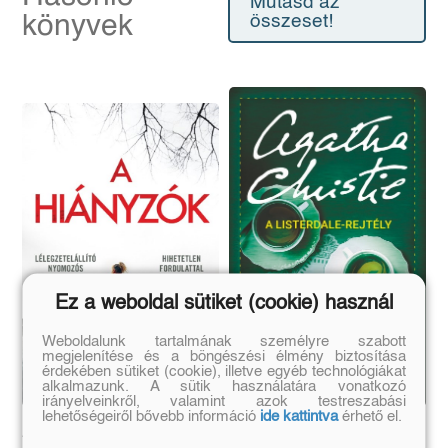
Mutasd az
könyvek
összeset!
Ez a weboldal sütiket (cookie) használ
Weboldalunk tartalmának személyre szabott
megjelenítése és a böngészési élmény biztosítása
érdekében sütiket (cookie), illetve egyéb technológiákat
alkalmazunk. A sütik használatára vonatkozó
irányelveinkről, valamint azok testreszabási
lehetőségeiről bővebb információ
ide kattintva
érhető el.
A hiányzók - Lottie
A Listerdale-rejtély