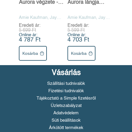
Aurora végzete -
Aurora lángja
Aurora ciklus 3.
(Aurora-ciklus 2.)
Amie Kaufman, Jay
Amie Kaufman, Jay
Kristoff
Kristoff
Eredeti ár:
Eredeti ár:
5 699 Ft
5 599 Ft
Online ár:
Online ár:
4 787 Ft
4 703 Ft
Kosárba
Kosárba
Vásárlás
Szállítási tudnivalók
Fizetési tudnivalók
Tájékoztató a Simple fizetésről
Üzletszabályzat
Adatvédelem
Süti beállítások
Árkötött termékek