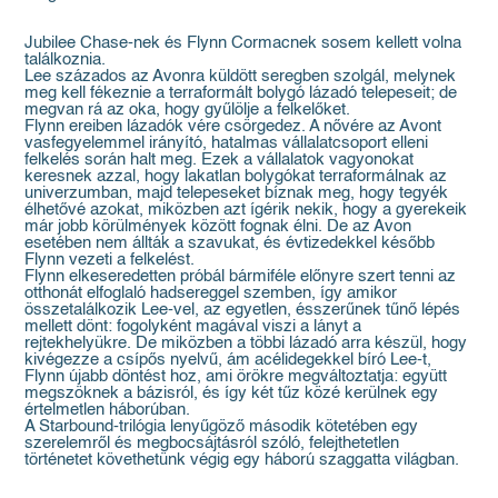
Jubilee Chase-nek és Flynn Cormacnek sosem kellett volna
találkoznia.
Lee százados az Avonra küldött seregben szolgál, melynek
meg kell fékeznie a terraformált bolygó lázadó telepeseit; de
megvan rá az oka, hogy gyűlölje a felkelőket.
Flynn ereiben lázadók vére csörgedez. A nővére az Avont
vasfegyelemmel irányító, hatalmas vállalatcsoport elleni
felkelés során halt meg. Ezek a vállalatok vagyonokat
keresnek azzal, hogy lakatlan bolygókat terraformálnak az
univerzumban, majd telepeseket bíznak meg, hogy tegyék
élhetővé azokat, miközben azt ígérik nekik, hogy a gyerekeik
már jobb körülmények között fognak élni. De az Avon
esetében nem állták a szavukat, és évtizedekkel később
Flynn vezeti a felkelést.
Flynn elkeseredetten próbál bármiféle előnyre szert tenni az
otthonát elfoglaló hadsereggel szemben, így amikor
összetalálkozik Lee-vel, az egyetlen, ésszerűnek tűnő lépés
mellett dönt: fogolyként magával viszi a lányt a
rejtekhelyükre. De miközben a többi lázadó arra készül, hogy
kivégezze a csípős nyelvű, ám acélidegekkel bíró Lee-t,
Flynn újabb döntést hoz, ami örökre megváltoztatja: együtt
megszöknek a bázisról, és így két tűz közé kerülnek egy
értelmetlen háborúban.
A Starbound-trilógia lenyűgöző második kötetében egy
szerelemről és megbocsájtásról szóló, felejthetetlen
történetet követhetünk végig egy háború szaggatta világban.