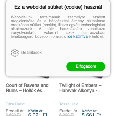
Ez a weboldal sütiket (cookie) használ
Weboldalunk tartalmának személyre szabott
megjelenítése és a böngészési élmény biztosítása
érdekében sütiket (cookie), illetve egyéb technológiákat
alkalmazunk. A sütik használatára vonatkozó
irányelveinkről, valamint azok testreszabási
lehetőségeiről bővebb információ
ide kattintva
érhető el.
Beállítások
Elfogadom
Court of Ravens and
Twilight of Embers –
Ruins – Hollók és
Hamvak Alkonya -
Romlás Udvara -
Éldekorált kiadás
Éldekorált kiadás
Eliza Raine
Tessa Hale
Eredeti ár:
Kötött ár:
Eredeti ár:
Kötött ár:
6 021 Ft
5 661 Ft
6 690 Ft
6 290 Ft