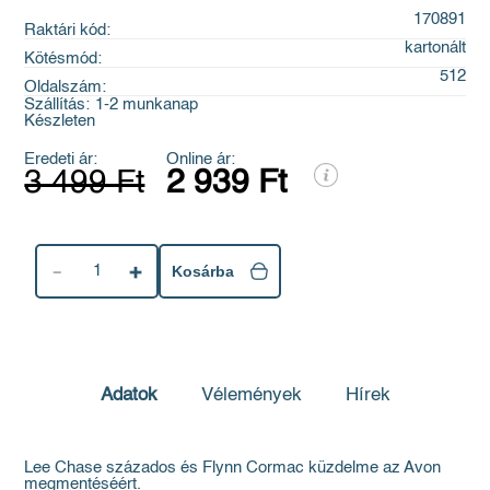
170891
Raktári kód:
kartonált
Kötésmód:
512
Oldalszám:
Szállítás:
1-2 munkanap
Készleten
Eredeti ár:
Online ár:
3 499 Ft
2 939 Ft
1
Kosárba
Adatok
Vélemények
Hírek
Lee Chase százados és Flynn Cormac küzdelme az Avon
megmentéséért.