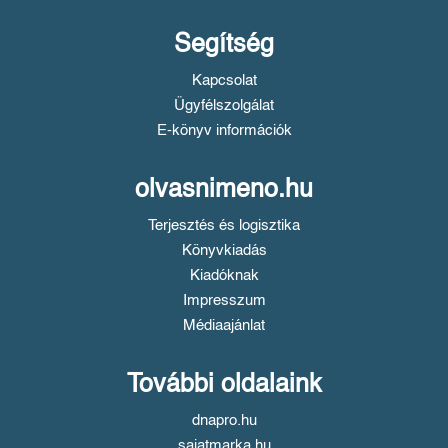
Segítség
Kapcsolat
Ügyfélszolgálat
E-könyv információk
olvasnimeno.hu
Terjesztés és logisztika
Könyvkiadás
Kiadóknak
Impresszum
Médiaajánlat
További oldalaink
dnapro.hu
sajatmarka.hu