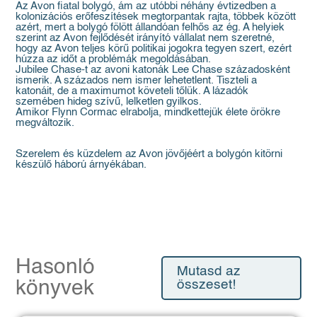
Az Avon fiatal bolygó, ám az utóbbi néhány évtizedben a
kolonizációs erőfeszítések megtorpantak rajta, többek között
azért, mert a bolygó fölött állandóan felhős az ég. A helyiek
szerint az Avon fejlődését irányító vállalat nem szeretné,
hogy az Avon teljes körű politikai jogokra tegyen szert, ezért
húzza az időt a problémák megoldásában.
Jubilee Chase-t az avoni katonák Lee Chase századosként
ismerik. A százados nem ismer lehetetlent. Tiszteli a
katonáit, de a maximumot követeli tőlük. A lázadók
szemében hideg szívű, lelketlen gyilkos.
Amikor Flynn Cormac elrabolja, mindkettejük élete örökre
megváltozik.
Szerelem és küzdelem az Avon jövőjéért a bolygón kitörni
készülő háború árnyékában.
Hasonló
Mutasd az
könyvek
összeset!