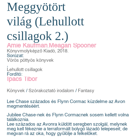
Meggyötört
világ (Lehullott
csillagok 2.)
Amie Kaufman
Meagan Spooner
,
Könyvmolyképző Kiadó, 2018.
Sorozat:
Vörös pöttyös könyvek
,
Lehullott csillagok
Fordító:
Ipacs Tibor
Könyvek
/
Szórakoztató irodalom
/
Fantasy
Lee Chase százados és Flynn Cormac küzdelme az Avon
megmentéséért.
Jubilee Chase-nek és Flynn Cormacnek sosem kellett volna
találkoznia.
Lee százados az Avonra küldött seregben szolgál, melynek
meg kell fékeznie a terraformált bolygó lázadó telepeseit; de
megvan rá az oka, hogy gyűlölje a felkelőket.