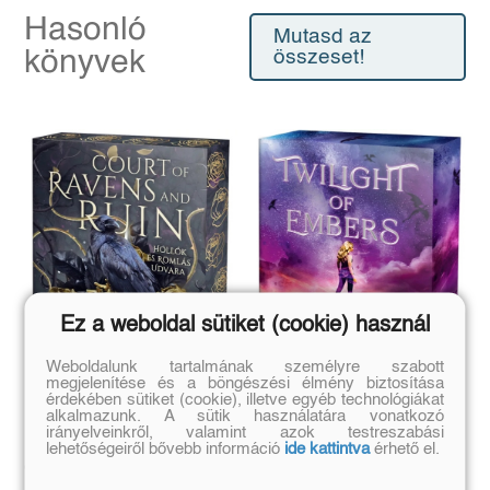
Hasonló
Mutasd az
könyvek
összeset!
Ez a weboldal sütiket (cookie) használ
Weboldalunk tartalmának személyre szabott
megjelenítése és a böngészési élmény biztosítása
érdekében sütiket (cookie), illetve egyéb technológiákat
alkalmazunk. A sütik használatára vonatkozó
irányelveinkről, valamint azok testreszabási
lehetőségeiről bővebb információ
ide kattintva
érhető el.
Court of Ravens and
Twilight of Embers –