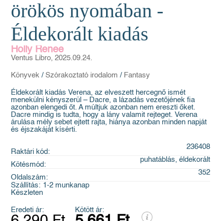
örökös nyomában -
Éldekorált kiadás
Holly Renee
Ventus Libro, 2025.09.24.
Könyvek
/
Szórakoztató irodalom
/
Fantasy
Éldekorált kiadás Verena, az elveszett hercegnő ismét
menekülni kényszerül – Dacre, a lázadás vezetőjének fia
azonban elengedi őt. A múltjuk azonban nem ereszti őket.
Dacre mindig is tudta, hogy a lány valamit rejteget. Verena
árulása mély sebet ejtett rajta, hiánya azonban minden napját
és éjszakáját kísérti.
236408
Raktári kód:
puhatáblás, éldekorált
Kötésmód:
352
Oldalszám:
Szállítás:
1-2 munkanap
Készleten
Eredeti ár:
Kötött ár:
6 290 Ft
5 661 Ft