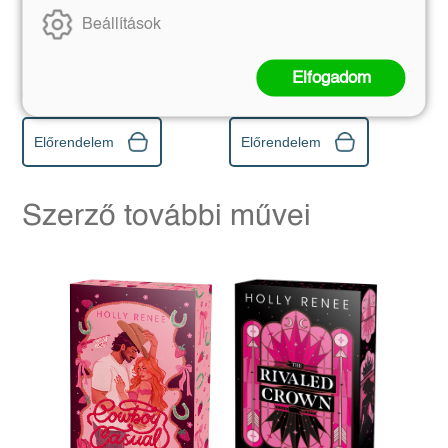
Ruins – Hollók és
Hamvak Alkonya -
Romlás Udvara -
Éldekorált kiadás
Beállítások
Éldekorált kiadás
Eliza Raine
Tessa Hale
Elfogadom
Eredeti ár:
Kötött ár:
Eredeti ár:
Kötött ár:
6 021 Ft
5 661 Ft
6 690 Ft
6 290 Ft
Előrendelem
Előrendelem
Szerző további művei