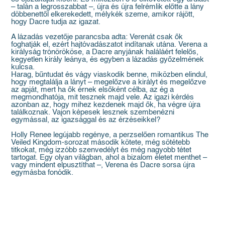
– talán a legrosszabbat –, újra és újra felrémlik előtte a lány
döbbenettől elkerekedett, mélykék szeme, amikor rájött,
hogy Dacre tudja az igazat.
A lázadás vezetője parancsba adta: Verenát csak ők
foghatják el, ezért hajtóvadászatot indítanak utána. Verena a
királyság trónörököse, a Dacre anyjának haláláért felelős,
kegyetlen király leánya, és egyben a lázadás győzelmének
kulcsa.
Harag, bűntudat és vágy viaskodik benne, miközben elindul,
hogy megtalálja a lányt – megelőzve a királyt és megelőzve
az apját, mert ha ők érnek elsőként célba, az ég a
megmondhatója, mit tesznek majd vele. Az igazi kérdés
azonban az, hogy mihez kezdenek majd ők, ha végre újra
találkoznak. Vajon képesek lesznek szembenézni
egymással, az igazsággal és az érzéseikkel?
Holly Renee legújabb regénye, a perzselően romantikus The
Veiled Kingdom-sorozat második kötete, még sötétebb
titkokat, még izzóbb szenvedélyt és még nagyobb tétet
tartogat. Egy olyan világban, ahol a bizalom életet menthet –
vagy mindent elpusztíthat –, Verena és Dacre sorsa újra
egymásba fonódik.