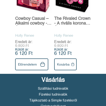
Cowboy Casual –
The Rivaled Crown
Alkalmi cowboy -
- A rivális korona -
Éldekorált kiadás
Éldekorált kiadás
Holly Renee
Holly Renee
Eredeti ár:
Eredeti ár:
6 800 Ft
6 800 Ft
Kötött ár:
Kötött ár:
6 120 Ft
6 120 Ft
Előrendelem
Kosárba
Vásárlás
Szállítási tudnivalók
Fizetési tudnivalók
Tájékoztató a Simple fizetésről