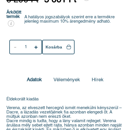
Árkötött
termék
A hatályos jogszabályok szerint erre a termékre
jelenleg maximum 10% árengedmény adható.
1
Kosárba
Adatok
Vélemények
Hírek
Éldekorált kiadás
Verena, az elveszett hercegnő ismét menekülni kényszerül –
Dacre, a lázadás vezetőjének fia azonban elengedi őt. A
múltjuk azonban nem ereszti őket.
Dacre mindig is tudta, hogy a lány valamit rejteget. Verena
árulása mély sebet ejtett rajta, hiánya azonban minden napját
és éjszakáját kísérti. És miközben ő is elkövetett egy árulást