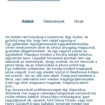
Adatok
Vélemények
Hírek
Ha hirtelen rád mosolyog a szerencse, légy óvatos, és
győződj meg róla, hogy nem rajtad vigyorog-e!
Egy gátlástalan régiségkereskedő hagyatékfelvásárlás
címén rendszeresen átver és kifoszt anyagilag megszorult,
gyanútlan átlagembereket - és egy vagyont szerez az
ügyletekből. Ráadásul mindezt a törvény betűjét betartva,
jogszerűen teszi. Legújabb húzásánál azonban nem úgy
alakulnak az események, ahogy szoktak, és ezt nemcsak a
pénze bánja, de az önbecsülése is jókora pofont kap...
Egy milliárdos üzletember, aki mindig mindent megkapott,
amire vágyott, most egy eredeti, kézzel írt Beethoven-kottára
vet szemet - ám az neki nem eladó. Pedig pont beleillene a
titkos, náci relikviáktól sem mentes magángyűjteményébe.
Ezért úgy dönt, megszerzi magának, méghozzá bármi
áron...
Egy összeszokott szélhámoscsapat régi, klasszikus
átverések mai magyar valóságra hangszerelt verzióival húz
csőbe néhány balekot, kihasználva mohóságukat. Igazi
nagypályások ők, olyanok, mint Danny Ocean, vagy mint
Henry Gondorff A nagy balhéból. Ismernek minden régi