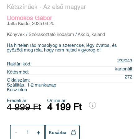
Kétszínűek - Az első magyar
Domokos Gábor
Jaffa Kiadó, 2025.03.20.
Könyvek
/
Szórakoztató irodalom
/
Akció, kaland
Ha hirtelen rád mosolyog a szerencse, légy óvatos, és
győződj meg róla, hogy nem rajtad vigyorog-e!
232043
Raktári kód:
kartonált
Kötésmód:
272
Oldalszám:
Szállítás:
1-2 munkanap
Készleten
Eredeti ár:
Online ár:
4 999 Ft
4 199 Ft
1
Kosárba