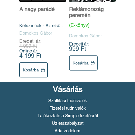
A nagy parádé
Reklámország
peremén
(E-könyv)
Kétszínűek - Az első
magyar
Domokos Gábor
Domokos Gábor
Eredeti ár:
Eredeti ár:
4 999 Ft
999 Ft
Online ár:
4 199 Ft
Kosárba
Kosárba
Vásárlás
Szállítási tudnivalók
Fizetési tudnivalók
Tájékoztató a Simple fizetésről
Üzletszabályzat
Adatvédelem