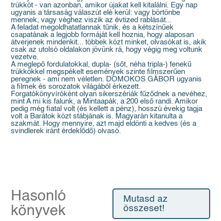
trükköt - van azonban, amikor újakat kell kitalálni. Egy nap
ugyanis a társaság válaszút elé kerül: vagy börtönbe
mennek, vagy véghez viszik az évtized rablását...
A feladat megoldhatatlannak tűnik, és a kétszínűek
csapatának a legjobb formáját kell hoznia, hogy alaposan
átverjenek mindenkit... többek közt minket, olvasókat is, akik
csak az utolsó oldalakon jövünk rá, hogy végig meg voltunk
vezetve.
A meglepő fordulatokkal, dupla- (sőt, néha tripla-) fenekű
trükkökkel megspékelt események szinte filmszerűen
peregnek - ami nem véletlen. DOMOKOS GÁBOR ugyanis
a filmek és sorozatok világából érkezett.
Forgatókönyvíróként olyan sikerszériák fűződnek a nevéhez,
mint A mi kis falunk, a Mintaapák, a 200 első randi. Amikor
pedig még fiatal volt (és kellett a pénz), hosszú évekig tagja
volt a Barátok közt stábjának is. Magyarán kitanulta a
szakmát. Hogy mennyire, azt majd eldönti a kedves (és a
svindlerek iránt érdeklődő) olvasó.
Hasonló
Mutasd az
könyvek
összeset!