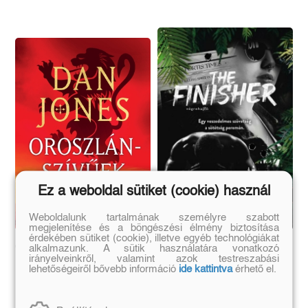
Ez a weboldal sütiket (cookie) használ
Weboldalunk tartalmának személyre szabott
megjelenítése és a böngészési élmény biztosítása
érdekében sütiket (cookie), illetve egyéb technológiákat
Oroszlánszívűek -
The Finisher -
alkalmazunk. A sütik használatára vonatkozó
irányelveinkről, valamint azok testreszabási
Essex Vérebei trilógia
Végrehajtó - A sötétség
lehetőségeiről bővebb információ
ide kattintva
érhető el.
univerzuma 4.
Dan Jones
RuNyx