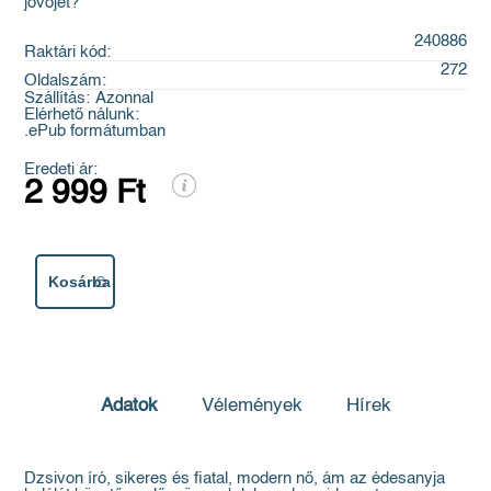
jövőjét?
240886
Raktári kód:
272
Oldalszám:
Szállítás:
Azonnal
Elérhető nálunk:
.ePub formátumban
Eredeti ár:
2 999 Ft
Kosárba
Adatok
Vélemények
Hírek
Dzsivon író, sikeres és fiatal, modern nő, ám az édesanyja