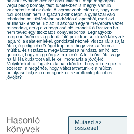
halálát követően először csak lelassul, majd megtorpan,
végül pedig komoly, testi tünetekben is megnyilvánuló
válságba kerül az élete. A legrosszabb talán az, hogy nem
tud, sőt talán nem is igazán akar kilépni a gyásszal való
tehetetlen és kilátástalan sodródás állapotából, mert azt
árulásnak érezné. Ez az út azonban egyre mélyebbre vezet
mindaddig, amíg a zuhogó eső elöl menekülő Dzsivon be
nem téved egy titokzatos könyvesboltba. Legnagyobb
meglepetésére a végtelenül futó polcokon sorokozó könyvek
lapjairól a saját emlékei, gondolatai néznek vissza rá: a saját
élete, ő pedig lehetőséget kap arra, hogy visszatérjen a
múltba, és tisztázza, megváltoztassa mindazt, amiről azt
gondolja, hogy megmérgezi a jelenét. A tét óriási: élet vagy
halál. Ha kudarcot vall, le kell mondania a jövőjéről.
Melyikünket ne foglalkoztatná a kérdés, hogy mire képes a
szeretet, a megértés, hogy változtathatunk-e a múlton,
befolyásolhatjuk-e önmagunk és szeretteink jelenét és
jövőjét?
Hasonló
Mutasd az
könyvek
összeset!