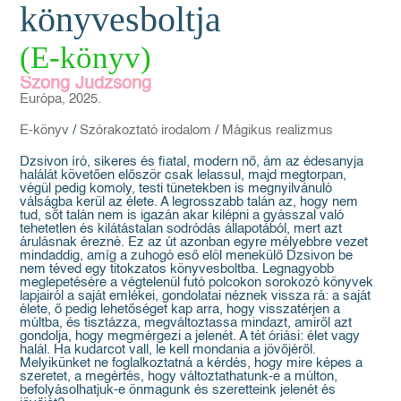
könyvesboltja
(E-könyv)
Szong Judzsong
Európa, 2025.
E-könyv
/
Szórakoztató irodalom
/
Mágikus realizmus
Dzsivon író, sikeres és fiatal, modern nő, ám az édesanyja
halálát követően először csak lelassul, majd megtorpan,
végül pedig komoly, testi tünetekben is megnyilvánuló
válságba kerül az élete. A legrosszabb talán az, hogy nem
tud, sőt talán nem is igazán akar kilépni a gyásszal való
tehetetlen és kilátástalan sodródás állapotából, mert azt
árulásnak érezné. Ez az út azonban egyre mélyebbre vezet
mindaddig, amíg a zuhogó eső elöl menekülő Dzsivon be
nem téved egy titokzatos könyvesboltba. Legnagyobb
meglepetésére a végtelenül futó polcokon sorokozó könyvek
lapjairól a saját emlékei, gondolatai néznek vissza rá: a saját
élete, ő pedig lehetőséget kap arra, hogy visszatérjen a
múltba, és tisztázza, megváltoztassa mindazt, amiről azt
gondolja, hogy megmérgezi a jelenét. A tét óriási: élet vagy
halál. Ha kudarcot vall, le kell mondania a jövőjéről.
Melyikünket ne foglalkoztatná a kérdés, hogy mire képes a
szeretet, a megértés, hogy változtathatunk-e a múlton,
befolyásolhatjuk-e önmagunk és szeretteink jelenét és