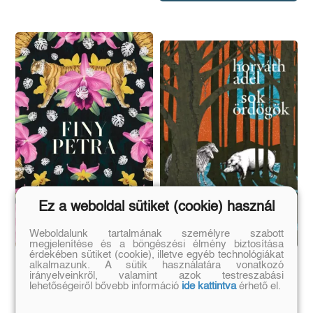
Ez a weboldal sütiket (cookie) használ
Weboldalunk tartalmának személyre szabott
megjelenítése és a böngészési élmény biztosítása
érdekében sütiket (cookie), illetve egyéb technológiákat
Kistigris
Sok ördögök
alkalmazunk. A sütik használatára vonatkozó
irányelveinkről, valamint azok testreszabási
lehetőségeiről bővebb információ
ide kattintva
érhető el.
(E-könyv)
(E-könyv)