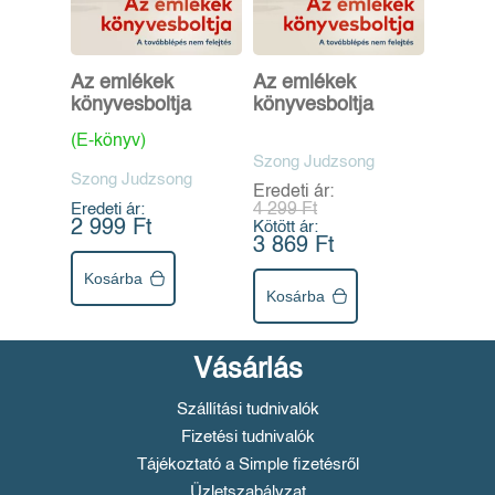
Az emlékek
Az emlékek
könyvesboltja
könyvesboltja
(E-könyv)
Szong Judzsong
Szong Judzsong
Eredeti ár:
Eredeti ár:
4 299 Ft
2 999 Ft
Kötött ár:
3 869 Ft
Kosárba
Kosárba
Vásárlás
Szállítási tudnivalók
Fizetési tudnivalók
Tájékoztató a Simple fizetésről
Üzletszabályzat