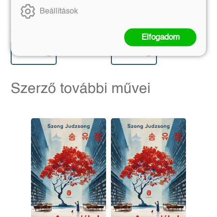
Finy Petra
Horváth Adél
Beállítások
Eredeti ár:
Eredeti ár:
4 490 Ft
3 599 Ft
Elfogadom
Kosárba
Kosárba
Szerző további művei