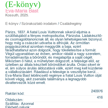
(E-könyv)
Eva-Maria Bast
Kossuth, 2025.
E-könyv
/
Szórakoztató irodalom
/
Családregény
Párizs, 1837. A fiatal Louis Vuittonnak sikerül eljutnia a
szülőfalujából a fényes metropoliszba, Párizsba. Ládakészítő-
és csomagolótanoncnak áll, és olyan tehetségesnek bizonyul,
hogy még a császári udvarba is elhívják. Az ormótlan
poggyászokkal azonban meggyűlik a baja, ezért
fáradhatatlanul azon dolgozik, hogy tökéletesítse a formát.
Végül ugyanabban az évben, amikor rátalál a nagy szerelem,
forradalmasítja a bőröndöt, és megalapítja a saját cégét.
Miközben ő hátul, a műhelyben dolgozott, a felesége elöl, az
üzletben az általa készített bőröndöket árulta. Óriási sikert ér
el, ám súlyos árulás áldozatává válik, ezért meg kell küzdenie
a vállalkozásáért. Ráadásul a felesége is veszélybe kerül…
Eva-Maria Bast lebilincselő regénye a fiatal Louis Vuitton útját
követi végig, akit zseniális találmánya a legnagyobb
divattervezők közé emelt.
240976
Raktári kód:
416
Oldalszám:
Szállítás:
Azonnal
Elérhető nálunk: