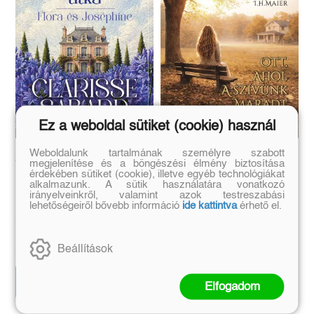
Ez a weboldal sütiket (cookie) használ
Weboldalunk tartalmának személyre szabott
A Szerelemvirág titka
Ott, ahol a szívünk
megjelenítése és a böngészési élmény biztosítása
maradt
érdekében sütiket (cookie), illetve egyéb technológiákat
alkalmazunk. A sütik használatára vonatkozó
irányelveinkről, valamint azok testreszabási
(E-könyv)
(E-könyv)
lehetőségeiről bővebb információ
ide kattintva
érhető el.
Clarisse Sabard
Eredeti ár:
Eredeti ár:
Beállítások
5 999 Ft
1 990 Ft
Kosárba
Kosárba
Elfogadom