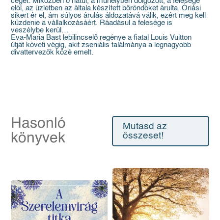
cégét. Miközben ő hátul, a műhelyben dolgozott, a felesége
elöl, az üzletben az általa készített bőröndöket árulta. Óriási
sikert ér el, ám súlyos árulás áldozatává válik, ezért meg kell
küzdenie a vállalkozásáért. Ráadásul a felesége is
veszélybe kerül…
Eva-Maria Bast lebilincselő regénye a fiatal Louis Vuitton
útját követi végig, akit zseniális találmánya a legnagyobb
divattervezők közé emelt.
Hasonló
Mutasd az
könyvek
összeset!