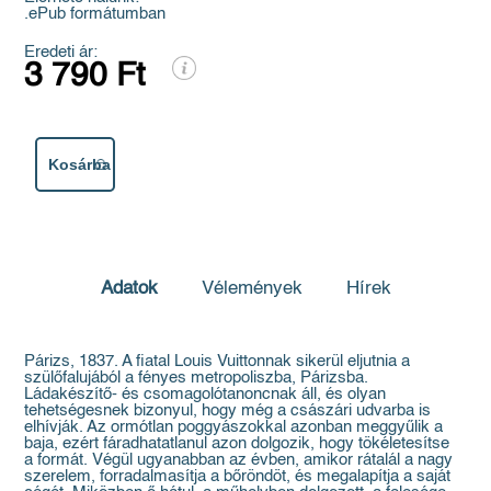
.ePub formátumban
Eredeti ár:
3 790 Ft
Kosárba
Adatok
Vélemények
Hírek
Párizs, 1837. A fiatal Louis Vuittonnak sikerül eljutnia a
szülőfalujából a fényes metropoliszba, Párizsba.
Ládakészítő- és csomagolótanoncnak áll, és olyan
tehetségesnek bizonyul, hogy még a császári udvarba is
elhívják. Az ormótlan poggyászokkal azonban meggyűlik a
baja, ezért fáradhatatlanul azon dolgozik, hogy tökéletesítse
a formát. Végül ugyanabban az évben, amikor rátalál a nagy
szerelem, forradalmasítja a bőröndöt, és megalapítja a saját