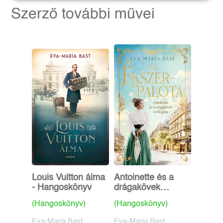
Szerző további művei
Louis Vuitton álma
Antoinette és a
- Hangoskönyv
drágakövek
csillogása -
(Hangoskönyv)
(Hangoskönyv)
Hangoskönyv
Eva-Maria Bast
Eva-Maria Bast