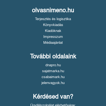
olvasnimeno.hu
Terjesztés és logisztika
Könyvkiadás
Kiadóknak
Impresszum
Médiaajánlat
További oldalaink
dnapro.hu
sajatmarka.hu
csabaimark.hu
jelenvagyok.hu
Kérdésed van?
Ügyfélszolgálat elérhetősége: