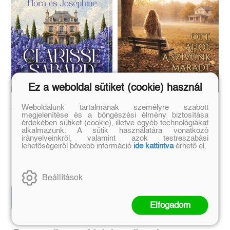
Ez a weboldal sütiket (cookie) használ
A Szerelemvirág titka
Ott, ahol a szívünk
Weboldalunk tartalmának személyre szabott
megjelenítése és a böngészési élmény biztosítása
maradt
érdekében sütiket (cookie), illetve egyéb technológiákat
alkalmazunk. A sütik használatára vonatkozó
(E-könyv)
(E-könyv)
irányelveinkről, valamint azok testreszabási
lehetőségeiről bővebb információ
ide kattintva
érhető el.
Clarisse Sabard
Eredeti ár:
Eredeti ár:
5 999 Ft
1 990 Ft
Beállítások
Kosárba
Kosárba
Elfogadom