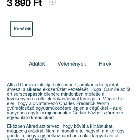
3 890 Ft
Kosárba
Adatok
Vélemények
Hírek
Alfred Cartier életcélja beteljesedik, amikor édesapjától
átveszi a sikeres ékszerüzlet vezetését. Húga, Camille az őt
ért sorscsapások ellenére mindenben mellette áll,
tevékenyen és ötletek sokaságával támogatja. Még azt is
eléri, hogy a divattervező Charles Frederick Worth
gyümölcsöző együttműködésre lépjen a cégükkel – az ő
vagyonos ügyfelei rajonganak a Cartier-házból származó,
egyedülálló kreációkért.
Eközben Alfred azt tervezi, hogy bővíti a kínálatukat,
mégpedig órákkal. Nem álmodott-e túl nagyot, amikor úgy
gondolta, hogy egy hétköznapi használati tárgyat áhított