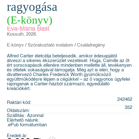
ragyogása
(E-könyv)
Eva-Maria Bast
Kossuth, 2026.
E-könyv
/
Szórakoztató irodalom
/
Családregény
Alfred Cartier életcélja beteljesedik, amikor édesapjától
átveszi a sikeres ékszerüzlet vezetését. Húga, Camille az őt
ért sorscsapások ellenére mindenben mellette áll, tevékenyen
és ötletek sokaságával támogatja. Még azt is eléri, hogy a
divattervező Charles Frederick Worth gyümölcsöző
együttműködésre lépjen a cégükkel – az ő vagyonos ügyfelei
rajonganak a Cartier-házból származó, egyedülálló
kreációkért.
242462
Raktári kód:
352
Oldalszám:
Szállítás:
Azonnal
Elérhető nálunk:
.ePub formátumban
Eredeti ár: