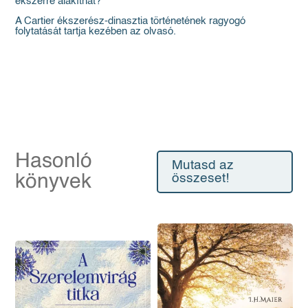
ékszerré alakíthat?
A Cartier ékszerész-dinasztia történetének ragyogó
folytatását tartja kezében az olvasó.
Hasonló
Mutasd az
könyvek
összeset!