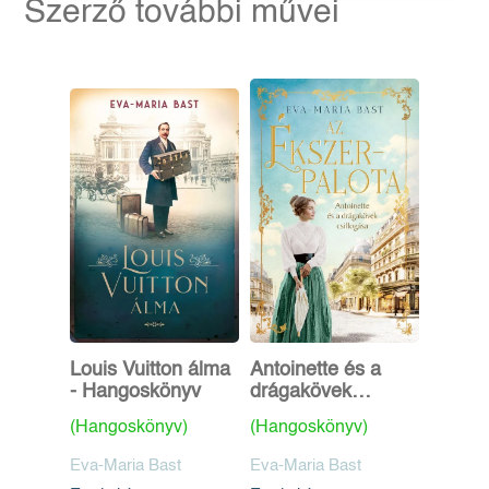
Szerző további művei
Louis Vuitton álma
Antoinette és a
- Hangoskönyv
drágakövek
csillogása -
(Hangoskönyv)
(Hangoskönyv)
Hangoskönyv
Eva-Maria Bast
Eva-Maria Bast