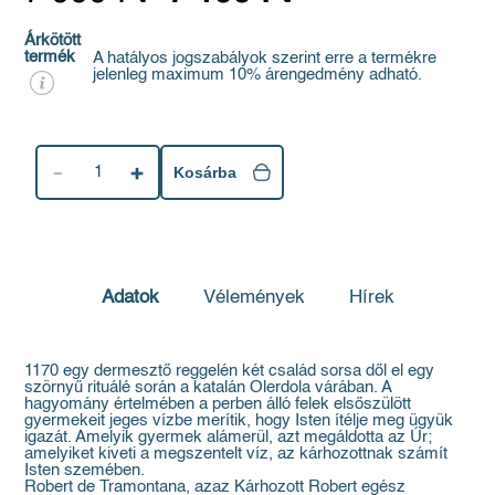
Árkötött
termék
A hatályos jogszabályok szerint erre a termékre
jelenleg maximum 10% árengedmény adható.
1
Kosárba
Adatok
Vélemények
Hírek
1170 egy dermesztő reggelén két család sorsa dől el egy
szörnyű rituálé során a katalán Olerdola várában. A
hagyomány értelmében a perben álló felek elsőszülött
gyermekeit jeges vízbe merítik, hogy Isten ítélje meg ügyük
igazát. Amelyik gyermek alámerül, azt megáldotta az Úr;
amelyiket kiveti a megszentelt víz, az kárhozottnak számít
Isten szemében.
Robert de Tramontana, azaz Kárhozott Robert egész