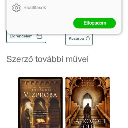
Trubadúr Zsebkönyvek 16.
Beállítások
Mijamoto Muszasi
Eredeti ár:
Kötött ár:
Eredeti ár:
Kötött ár:
5 391 Ft
Elfogadom
5 990 Ft
2 241 Ft
2 490 Ft
Előrendelem
Kosárba
Szerző további művei