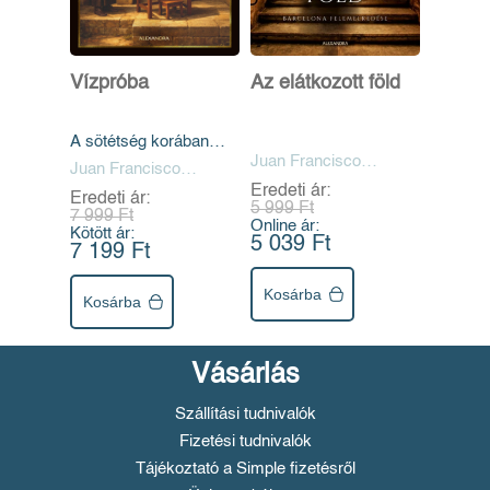
Vízpróba
Az elátkozott föld
A sötétség korában
csak a legbátrabbak
Juan Francisco
Juan Francisco
mernek igazságot
Ferrándiz
Ferrándiz
Eredeti ár:
Eredeti ár:
követelni
5 999 Ft
7 999 Ft
Online ár:
Kötött ár:
5 039 Ft
7 199 Ft
Kosárba
Kosárba
Vásárlás
Szállítási tudnivalók
Fizetési tudnivalók
Tájékoztató a Simple fizetésről