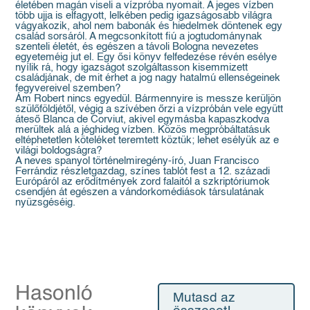
életében magán viseli a vízpróba nyomait. A jeges vízben
több ujja is elfagyott, lelkében pedig igazságosabb világra
vágyakozik, ahol nem babonák és hiedelmek döntenek egy
család sorsáról. A megcsonkított fiú a jogtudománynak
szenteli életét, és egészen a távoli Bologna nevezetes
egyeteméig jut el. Egy ősi könyv felfedezése révén esélye
nyílik rá, hogy igazságot szolgáltasson kisemmizett
családjának, de mit érhet a jog nagy hatalmú ellenségeinek
fegyvereivel szemben?
Ám Robert nincs egyedül. Bármennyire is messze kerüljön
szülőföldjétől, végig a szívében őrzi a vízpróbán vele együtt
áteső Blanca de Corviut, akivel egymásba kapaszkodva
merültek alá a jéghideg vízben. Közös megpróbáltatásuk
eltéphetetlen köteléket teremtett köztük; lehet esélyük az e
világi boldogságra?
A neves spanyol történelmiregény-író, Juan Francisco
Ferrándiz részletgazdag, színes tablót fest a 12. századi
Európáról az erődítmények zord falaitól a szkriptóriumok
csendjén át egészen a vándorkomédiások társulatának
nyüzsgéséig.
Hasonló
Mutasd az