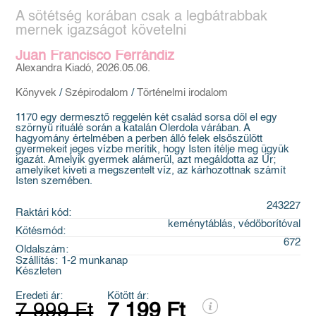
A sötétség korában csak a legbátrabbak
mernek igazságot követelni
Juan Francisco Ferrándiz
Alexandra Kiadó, 2026.05.06.
Könyvek
/
Szépirodalom
/
Történelmi irodalom
1170 egy dermesztő reggelén két család sorsa dől el egy
szörnyű rituálé során a katalán Olerdola várában. A
hagyomány értelmében a perben álló felek elsőszülött
gyermekeit jeges vízbe merítik, hogy Isten ítélje meg ügyük
igazát. Amelyik gyermek alámerül, azt megáldotta az Úr;
amelyiket kiveti a megszentelt víz, az kárhozottnak számít
Isten szemében.
243227
Raktári kód:
keménytáblás, védőborítóval
Kötésmód:
672
Oldalszám:
Szállítás:
1-2 munkanap
Készleten
Eredeti ár:
Kötött ár:
7 999 Ft
7 199 Ft