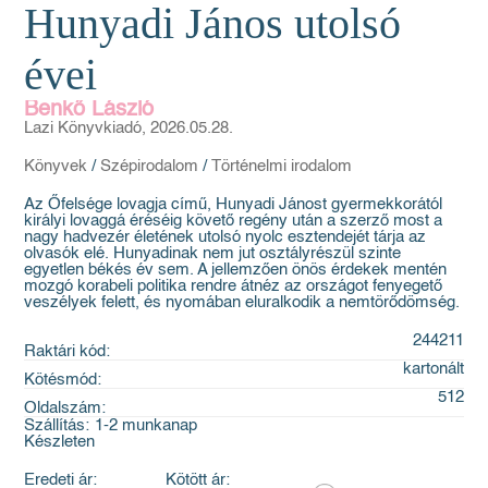
Hunyadi János utolsó
évei
Benkő László
Lazi Könyvkiadó, 2026.05.28.
Könyvek
/
Szépirodalom
/
Történelmi irodalom
Az Őfelsége lovagja című, Hunyadi Jánost gyermekkorától
királyi lovaggá éréséig követő regény után a szerző most a
nagy hadvezér életének utolsó nyolc esztendejét tárja az
olvasók elé. Hunyadinak nem jut osztályrészül szinte
egyetlen békés év sem. A jellemzően önös érdekek mentén
mozgó korabeli politika rendre átnéz az országot fenyegető
veszélyek felett, és nyomában eluralkodik a nemtörődömség.
244211
Raktári kód:
kartonált
Kötésmód:
512
Oldalszám:
Szállítás:
1-2 munkanap
Készleten
Eredeti ár:
Kötött ár: