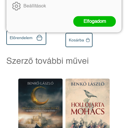
Beállítások
Trubadúr Zsebkönyvek 16.
Mijamoto Muszasi
Eredeti ár:
Kötött ár:
Elfogadom
Eredeti ár:
Kötött ár:
5 391 Ft
5 990 Ft
2 241 Ft
2 490 Ft
Előrendelem
Kosárba
Szerző további művei