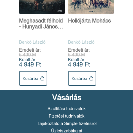
Meghasadt félhold
Hollójárta Mohács
- Hunyadi János
utolsó évei
Benkő László
Benkő László
Eredeti ár:
Eredeti ár:
5 499 Ft
5 499 Ft
Kötött ár:
Kötött ár:
4 949 Ft
4 949 Ft
Kosárba
Kosárba
Vásárlás
Szállítási tudnivalók
Fizetési tudnivalók
Tájékoztató a Simple fizetésről
Üzletszabályzat