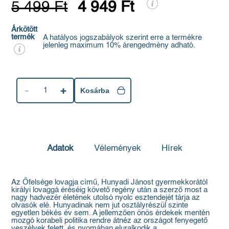
5 499 Ft
4 949 Ft
Árkötött
termék
A hatályos jogszabályok szerint erre a termékre
jelenleg maximum 10% árengedmény adható.
1
Kosárba
Adatok
Vélemények
Hírek
Az Őfelsége lovagja című, Hunyadi Jánost gyermekkorától
királyi lovaggá éréséig követő regény után a szerző most a
nagy hadvezér életének utolsó nyolc esztendejét tárja az
olvasók elé. Hunyadinak nem jut osztályrészül szinte
egyetlen békés év sem. A jellemzően önös érdekek mentén
mozgó korabeli politika rendre átnéz az országot fenyegető
veszélyek felett, és nyomában eluralkodik a