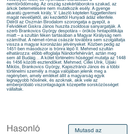
nemtörődömség. Az ország szekértáborokra szakad, az
árkok betemetésére nem mutatkozik esély. A gyenge
akaratú gyermek király, V. László képtelen függetleníteni
magát nevelőjétől, aki kezdettől Hunyadi ádáz ellenfele.
Délről az Oszmán Birodalom szorongatja a gyepűt, a
Felvidéket Giskra János huszita zsoldosai sanyargatják. A
szerb Brankovics György despotára – örökös hintapolitikája
miatt – a szultán féken tartásában a Magyar Királyság nem
számíthat. A német-római császár továbbra sem szolgáltatja
vissza a magyar koronázási jelvényeket. Közben pedig az
1451-ben másodszor is trónra lépő II. Mehmed szultán
elhatározza: előbb elfoglalja Nándorfehérvárt, aztán meg
sem áll Budáig… A kötet történelmi hűséggel mutatja az 1448
és 1456 közötti esztendőket. Mehmed, Cillei Ulrik, Újlaki
Miklós, Brankovics György, Kapisztránói János és a többi
történelmi személy a maga valójában jelenik meg a
regényben, amely emléket állít a magyarság egyik
legnagyobb hősének, és azoknak, akik vele az
emberpróbáló viszontagságok közepette sorsközösséget
vállaltak.
Hasonló
Mutasd az