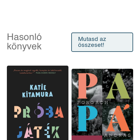
Hasonló
Mutasd az
könyvek
összeset!