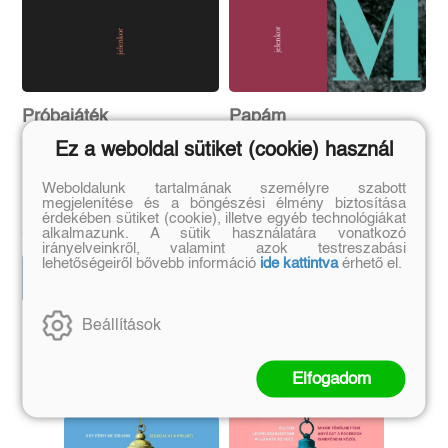
Próbajáték
Papám
Ez a weboldal sütiket (cookie) használ
Weboldalunk tartalmának személyre szabott
Katie Kitamura
Forgách András
megjelenítése és a böngészési élmény biztosítása
Eredeti ár:
Kötött ár:
Eredeti ár:
Kötött ár:
érdekében sütiket (cookie), illetve egyéb technológiákat
4 949 Ft
5 399 Ft
5 499 Ft
5 999 Ft
alkalmazunk. A sütik használatára vonatkozó
irányelveinkről, valamint azok testreszabási
lehetőségeiről bővebb információ
ide kattintva
érhető el.
Előrendelem
Előrendelem
Beállítások
Szerző további művei
Elfogadom