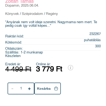
Zoltán Tamás
Dopamin, 2025.06.04.
Könyvek
/
Szépirodalom
/
Regény
"Anyának nem volt ideje szeretni. Nagymama nem mert. Te
pedig csak így voltál képes..."
232267
Raktári kód:
puhatáblás
Kötésmód:
300
Oldalszám:
Szállítás:
1-2 munkanap
Készleten
Eredeti ár:
Online ár:
4 499 Ft
3 779 Ft
1
Kosárba