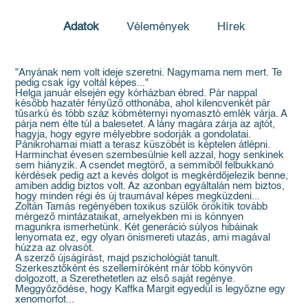
Adatok
Vélemények
Hírek
"Anyának nem volt ideje szeretni. Nagymama nem mert. Te
pedig csak így voltál képes..."
Helga január elsején egy kórházban ébred. Pár nappal
később hazatér fényűző otthonába, ahol kilencvenkét pár
tűsarkú és több száz köbméternyi nyomasztó emlék várja. A
párja nem élte túl a balesetet. A lány magára zárja az ajtót,
hagyja, hogy egyre mélyebbre sodorják a gondolatai.
Pánikrohamai miatt a terasz küszöbét is képtelen átlépni.
Harminchat évesen szembesülnie kell azzal, hogy senkinek
sem hiányzik. A csendet megtörő, a semmiből felbukkanó
kérdések pedig azt a kevés dolgot is megkérdőjelezik benne,
amiben addig biztos volt. Az azonban egyáltalán nem biztos,
hogy minden régi és új traumával képes megküzdeni...
Zoltán Tamás regényében toxikus szülők örökítik tovább
mérgező mintázataikat, amelyekben mi is könnyen
magunkra ismerhetünk. Két generáció súlyos hibáinak
lenyomata ez, egy olyan önismereti utazás, ami magával
húzza az olvasót.
A szerző újságírást, majd pszichológiát tanult.
Szerkesztőként és szellemíróként már több könyvön
dolgozott, a Szerethetetlen az első saját regénye.
Meggyőződése, hogy Kaffka Margit egyedül is legyőzne egy
xenomorfot...