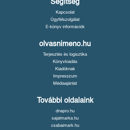
Segítség
Kapcsolat
Ügyfélszolgálat
E-könyv információk
olvasnimeno.hu
Terjesztés és logisztika
Könyvkiadás
Kiadóknak
Impresszum
Médiaajánlat
További oldalaink
dnapro.hu
sajatmarka.hu
csabaimark.hu