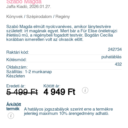
Szabó Magda
Jaffa Kiadó, 2026.01.27.
Könyvek
/
Szépirodalom
/
Regény
Szabó Magda elmúlt nyolcvanéves, amikor lánytestvére
született: írt magának egyet. Mert bár a Für Elise önéletrajzi
ihletésű mű, a regénybeli fogadott testvér, Bogdán Cecília
korábban ismeretlen volt az olvasók előtt.
242734
Raktári kód:
puhatáblás
Kötésmód:
432
Oldalszám:
Szállítás:
1-2 munkanap
Készleten
Eredeti ár:
Kötött ár:
5 499 Ft
4 949 Ft
Árkötött
termék
A hatályos jogszabályok szerint erre a termékre
jelenleg maximum 10% árengedmény adható.