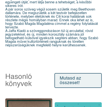
egyengeti útját, mert látja benne a tehetséget, a későbbi
sikeres írót.
A pár soros szöveg végül sosem születik meg Beethoven
dallamára. De megszületik a két testvér befejezetlen
története, melyben életüknek és Cili korai halálának sok
részlete mégis homályban marad. Ennek oka lehet az is,
hogy Szabó Magda Magdaléna címmel a regény folytatását
tervezte.
A Jaffa Kiadó a szöveggondozáson túl új arculattal, rövid
jegyzetekkel, és új, minden korosztály számára jól
befogadható külsővel igyekszik segíteni abban, hogy Szabó
Magda művei kultúrtörténeti rangjuknak és töretlen
népszerűségüknek megfelelő helyre kerülhessenek.
Hasonló
Mutasd az
könyvek
összeset!