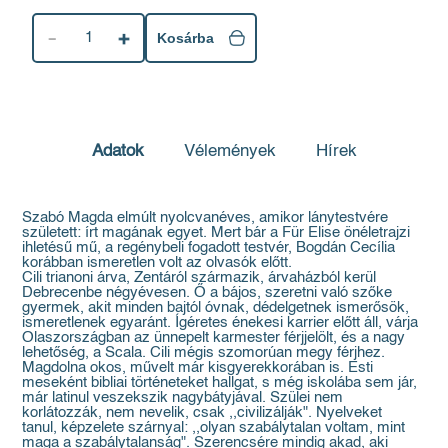
1
Kosárba
Adatok
Vélemények
Hírek
Szabó Magda elmúlt nyolcvanéves, amikor lánytestvére
született: írt magának egyet. Mert bár a Für Elise önéletrajzi
ihletésű mű, a regénybeli fogadott testvér, Bogdán Cecília
korábban ismeretlen volt az olvasók előtt.
Cili trianoni árva, Zentáról származik, árvaházból kerül
Debrecenbe négyévesen. Ő a bájos, szeretni való szőke
gyermek, akit minden bajtól óvnak, dédelgetnek ismerősök,
ismeretlenek egyaránt. Ígéretes énekesi karrier előtt áll, várja
Olaszországban az ünnepelt karmester férjjelölt, és a nagy
lehetőség, a Scala. Cili mégis szomorúan megy férjhez.
Magdolna okos, művelt már kisgyerekkorában is. Esti
meseként bibliai történeteket hallgat, s még iskolába sem jár,
már latinul veszekszik nagybátyjával. Szülei nem
korlátozzák, nem nevelik, csak ,,civilizálják". Nyelveket
tanul, képzelete szárnyal: ,,olyan szabálytalan voltam, mint
maga a szabálytalanság". Szerencsére mindig akad, aki