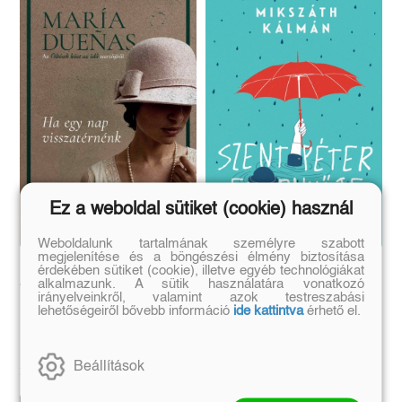
Ez a weboldal sütiket (cookie) használ
Weboldalunk tartalmának személyre szabott
megjelenítése és a böngészési élmény biztosítása
Ha egy nap
Szent Péter esernyője
érdekében sütiket (cookie), illetve egyéb technológiákat
alkalmazunk. A sütik használatára vonatkozó
visszatérnénk
irányelveinkről, valamint azok testreszabási
lehetőségeiről bővebb információ
ide kattintva
érhető el.
María Duenas
Mikszáth Kálmán
Eredeti ár:
Kötött ár:
Eredeti ár:
Kötött ár:
Beállítások
7 191 Ft
2 421 Ft
7 990 Ft
2 690 Ft