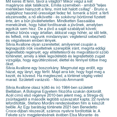
Mit keres itt fenn, távol a világtól? Mikor végül a két
magányos alak találkozik, Emilia szemében - amiből "teljes
mértékben hiányzott a fény, mint két halott csillag" - Bruno a
sajátjához hasonló ürességet fedez fel. Ismerik a bűnt: a férfi
elszenvedte, a nő elkövette - és sokévnyi börtönnel fizetett
érte, ám a bűn jóvátehetetlen. Mindketten Sassaiába
menekülnek, hogy hátat fordítsanak a jövőnek, amelyben
egyikük sem hisz. De a jövő a saját szabályait követi;
lehetsz bűnös vagy ártatlan, áldozat vagy hóhér, az idő telik,
és felfedi, mik vagyunk mindannyian: végtelenül sebezhető
és végzetesen emberi lények.
Silvia Avallone olyan szeretettel, amilyennel csupán a
legnagyobb írók viseltetnek szereplőik iránt, megírta eddigi
legérettebb regényét, egy elítéltetésről és megváltásról szóló
történetet, amely a lélek legsötétebb és legrejtettebb zugait
vizsgálja, hogy együttérzéssel, élettel és fénnyel töltse meg
őket.
Silvia Avallone egy boszorkány. Megmutat egy erdőt, egy
házat, egy lányt, egy férfit. Majd arra kér, hogy fogd meg a
kezét, és kövesd. Ha megteszed, a történet végéig veled
marad. Született varázsló. - Niccolo Ammaniti
Silvia Avallone olasz költő és író 1984-ben született
Biellában. A Bolognai Egyetem filozófia szakán doktorált.
Acél című első regénye 2010-ben jelent meg, a Strega-díj
zsűritagjaitól a második legtöbb szavazatot kapta; 22 nyelvre
lefordították, Stefano Mordini rendezésében film is készült
belőle. Az Egy barátság története 2021-ben Benedetto
Croce-díjban részesült, számos nyelvre fordították le. A
Fekete szív megjelenésének évében Elsa Morante- és