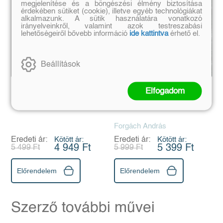
megjelenítése és a böngészési élmény biztosítása
érdekében sütiket (cookie), illetve egyéb technológiákat
alkalmazunk. A sütik használatára vonatkozó
irányelveinkről, valamint azok testreszabási
lehetőségeiről bővebb információ
ide kattintva
érhető el.
Beállítások
Próbajáték
Papám
Elfogadom
Forgách András
Eredeti ár:
Kötött ár:
Eredeti ár:
Kötött ár:
4 949 Ft
5 399 Ft
5 499 Ft
5 999 Ft
Előrendelem
Előrendelem
Szerző további művei