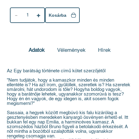
1
Kosárba
Adatok
Vélemények
Hírek
Az Egy barátság története című kötet szerzőjétől
"Nem tudjátok, hogy a kamaszkor minden és minden
ellentéte is? Ha azt írom, gyűlöllek, szeretlek is? Ha szeretek
smárolni, hát undorodom is tőle? Hogyha boldog vagyok,
hogy a barátnője lehetek, ugyanakkor szomorúvá is tesz?
Hogy én én vagyok, de egy idegen is, akit sosem fogok
megismerni?"
Sassaia, a hegyek között megbúvó kis falu kizárólag a
gesztenyésben meredeken kanyargó ösvényen érhető el. Itt
bukkan fel egy nap Emilia, a harmincéves kamasz. A
szomszédos házból Bruno figyeli a betolakodó érkezését. A
nőt mintha a bozótból szalajtották volna, ugyanakkor
rengeteg csomagja van.