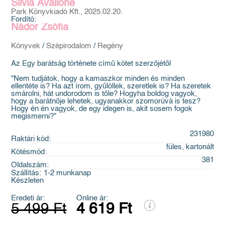
Silvia Avallone
Park Könyvkiadó Kft., 2025.02.20.
Fordító:
Nádor Zsófia
Könyvek
/
Szépirodalom
/
Regény
Az Egy barátság története című kötet szerzőjétől
"Nem tudjátok, hogy a kamaszkor minden és minden
ellentéte is? Ha azt írom, gyűlöllek, szeretlek is? Ha szeretek
smárolni, hát undorodom is tőle? Hogyha boldog vagyok,
hogy a barátnője lehetek, ugyanakkor szomorúvá is tesz?
Hogy én én vagyok, de egy idegen is, akit sosem fogok
megismerni?"
231980
Raktári kód:
füles, kartonált
Kötésmód:
381
Oldalszám:
Szállítás:
1-2 munkanap
Készleten
Eredeti ár:
Online ár:
5 499 Ft
4 619 Ft