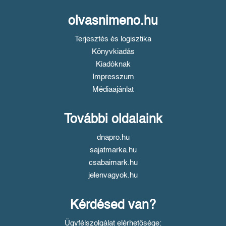
olvasnimeno.hu
Terjesztés és logisztika
Könyvkiadás
Kiadóknak
Impresszum
Médiaajánlat
További oldalaink
dnapro.hu
sajatmarka.hu
csabaimark.hu
jelenvagyok.hu
Kérdésed van?
Ügyfélszolgálat elérhetősége: