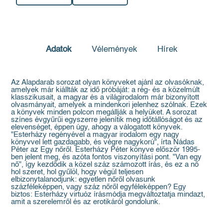
Adatok
Vélemények
Hírek
Az Alapdarab sorozat olyan könyveket ajánl az olvasóknak,
amelyek már kiállták az idő próbáját: a rég- és a közelmúlt
klasszikusait, a magyar és a világirodalom már bizonyított
olvasmányait, amelyek a mindenkori jelenhez szólnak. Ezek
a könyvek minden polcon megállják a helyüket. A sorozat
színes évgyűrűi egyszerre jelenítik meg időtállóságot és az
elevenséget, éppen úgy, ahogy a válogatott könyvek.
"Esterházy regényével a magyar irodalom egy nagy
könyvvel lett gazdagabb, és végre nagykorú", írta Nádas
Péter az Egy nőről. Esterházy Péter könyve először 1995-
ben jelent meg, és azóta fontos viszonyítási pont. "Van egy
nő", így kezdődik a közel száz számozott írás, és ez a nő
hol szeret, hol gyűlöl, hogy végül teljesen
elbizonytalanodjunk: egyetlen nőről olvasunk
százféleképpen, vagy száz nőről egyféleképpen? Egy
biztos: Esterházy virtuóz írásmódja megváltoztatja mindazt,
amit a szerelemről és az erotikáról gondolunk.