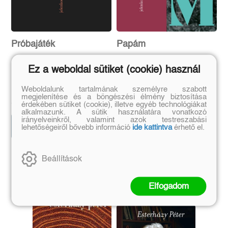
Próbajáték
Papám
Ez a weboldal sütiket (cookie) használ
Katie Kitamura
Forgách András
Weboldalunk tartalmának személyre szabott
Eredeti ár:
Kötött ár:
Eredeti ár:
Kötött ár:
megjelenítése és a böngészési élmény biztosítása
4 949 Ft
5 399 Ft
5 499 Ft
5 999 Ft
érdekében sütiket (cookie), illetve egyéb technológiákat
alkalmazunk. A sütik használatára vonatkozó
irányelveinkről, valamint azok testreszabási
Előrendelem
Előrendelem
lehetőségeiről bővebb információ
ide kattintva
érhető el.
Beállítások
Szerző további művei
Elfogadom