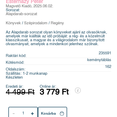
Esterházy Péter
Magvető Kiadó, 2025.06.02.
Sorozat:
Alapdarab-sorozat
Könyvek
/
Szépirodalom
/
Regény
Az Alapdarab sorozat olyan könyveket ajánl az olvasóknak,
amelyek már kiállták az idő próbáját: a rég- és a közelmúlt
klasszikusait, a magyar és a világirodalom már bizonyított
olvasmányait, amelyek a mindenkori jelenhez szólnak.
235591
Raktári kód:
keménytáblás
Kötésmód:
162
Oldalszám:
Szállítás:
1-2 munkanap
Készleten
Eredeti ár:
Online ár:
4 499 Ft
3 779 Ft
1
Kosárba