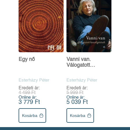
Egy nő
Vanni van.
Válogatott
beszélgetések
Esterházy Péter
Esterházy Péter
Eredeti ár:
Eredeti ár:
4 499 Ft
5 999 Ft
Online ár:
Online ár:
3 779 Ft
5 039 Ft
Kosárba
Kosárba