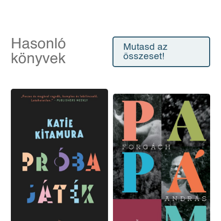
Hasonló
Mutasd az
könyvek
összeset!