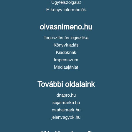
Ügyfélszolgálat
E-könyv információk
olvasnimeno.hu
Terjesztés és logisztika
Könyvkiadás
Kiadóknak
Impresszum
Médiaajánlat
További oldalaink
dnapro.hu
sajatmarka.hu
csabaimark.hu
jelenvagyok.hu