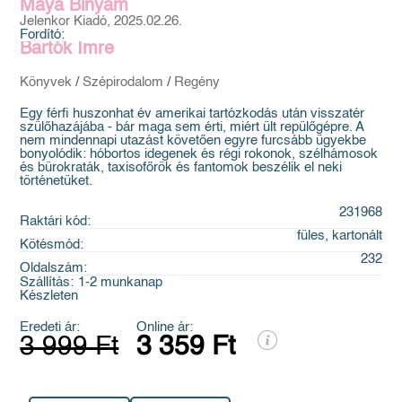
Maya Binyam
Jelenkor Kiadó, 2025.02.26.
Fordító:
Bartók Imre
Könyvek
/
Szépirodalom
/
Regény
Egy férfi huszonhat év amerikai tartózkodás után visszatér
szülőhazájába - bár maga sem érti, miért ült repülőgépre. A
nem mindennapi utazást követően egyre furcsább ügyekbe
bonyolódik: hóbortos idegenek és régi rokonok, szélhámosok
és bürokraták, taxisofőrök és fantomok beszélik el neki
történetüket.
231968
Raktári kód:
füles, kartonált
Kötésmód:
232
Oldalszám:
Szállítás:
1-2 munkanap
Készleten
Eredeti ár:
Online ár:
3 999 Ft
3 359 Ft