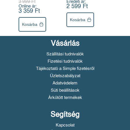
3 999 Ft
Eredeti ár:
2 599 Ft
Online ár:
3 359 Ft
Kosárba
Kosárba
Vásárlás
Szállítási tudnivalók
Fizetési tudnivalók
Tájékoztató a Simple fizetésről
Üzletszabályzat
Adatvédelem
Süti beállítások
Árkötött termékek
Segítség
Kapcsolat