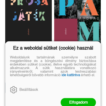
Ez a weboldal sütiket (cookie) használ
Próbajáték
Papám
Weboldalunk tartalmának személyre szabott
megjelenítése és a böngészési élmény biztosítása
érdekében sütiket (cookie), illetve egyéb technológiákat
Katie Kitamura
Forgách András
alkalmazunk. A sütik használatára vonatkozó
irányelveinkről, valamint azok testreszabási
Eredeti ár:
Kötött ár:
Eredeti ár:
Kötött ár:
lehetőségeiről bővebb információ
ide kattintva
érhető el.
4 949 Ft
5 399 Ft
5 499 Ft
5 999 Ft
Előrendelem
Előrendelem
Beállítások
Elfogadom
Szerző további művei