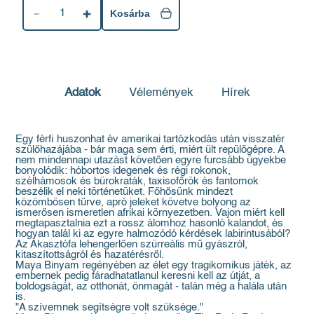
1
Kosárba
Adatok
Vélemények
Hírek
Egy férfi huszonhat év amerikai tartózkodás után visszatér
szülőhazájába - bár maga sem érti, miért ült repülőgépre. A
nem mindennapi utazást követően egyre furcsább ügyekbe
bonyolódik: hóbortos idegenek és régi rokonok,
szélhámosok és bürokraták, taxisofőrök és fantomok
beszélik el neki történetüket. Főhősünk mindezt
közömbösen tűrve, apró jeleket követve bolyong az
ismerősen ismeretlen afrikai környezetben. Vajon miért kell
megtapasztalnia ezt a rossz álomhoz hasonló kalandot, és
hogyan talál ki az egyre halmozódó kérdések labirintusából?
Az Akasztófa lehengerlően szürreális mű gyászról,
kitaszítottságról és hazatérésről.
Maya Binyam regényében az élet egy tragikomikus játék, az
embernek pedig fáradhatatlanul keresni kell az útját, a
boldogságát, az otthonát, önmagát - talán még a halála után
is.
"A szívemnek segítségre volt szüksége."