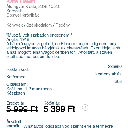
Kate Hewitt
Álomgyár Kiadó, 2025.10.20.
Sorozat:
Goswell-krónikák
Könyvek
/
Szépirodalom
/
Regény
"Muszáj volt szabadon engednem."
Anglia, 1918
A háború ugyan véget ért, de Eleanor még mindig nem tudja
feldolgozni imádott bátyjának az elvesztését. Ezért ideje javát
a ház mögötti elhanyagolt kertben tölti. Attól tart, a szívén
ejtett seb már sosem forr be.
235850
Raktári kód:
keménytáblás
Kötésmód:
368
Oldalszám:
Szállítás:
1-2 munkanap
Készleten
Eredeti ár:
Kötött ár:
5 999 Ft
5 399 Ft
Árkötött
termék
A hatályos jogszabályok szerint erre a termékre