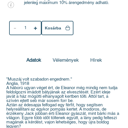
jelenleg maximum 10% árengedmény adható.
1
Kosárba
Adatok
Vélemények
Hírek
"Muszáj volt szabadon engednem."
Anglia, 1918
A háború ugyan véget ért, de Eleanor még mindig nem tudja
feldolgozni imádott bátyjának az elvesztését. Ezért ideje
javát a ház mögötti elhanyagolt kertben tölti. Attól tart, a
szívén ejtett seb már sosem forr be.
Aztán az édesapja felfogad egy férfit, hogy segítsen
helyreállítani az egykor pompás kertet. A modoros, de
érzékeny Jack jobban érti Eleanor gyászát, mint bárki más a
világon. Egyre több időt töltenek együtt, a lány pedig felteszi
magának a kérdést, vajon lehetséges, hogy újra boldog
legyen?