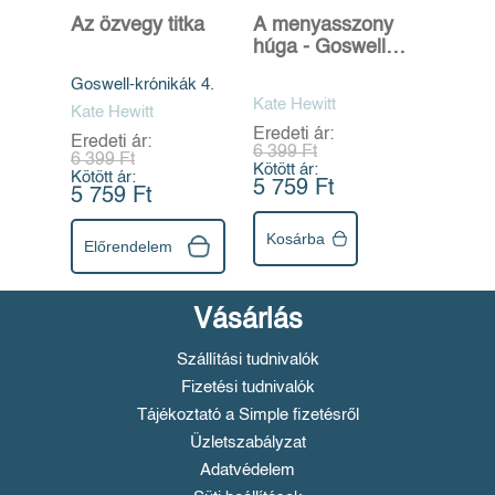
Az özvegy titka
A menyasszony
húga - Goswell
krónikák 3.
Goswell-krónikák 4.
Kate Hewitt
Kate Hewitt
Eredeti ár:
Eredeti ár:
6 399 Ft
6 399 Ft
Kötött ár:
Kötött ár:
5 759 Ft
5 759 Ft
Kosárba
Előrendelem
Vásárlás
Szállítási tudnivalók
Fizetési tudnivalók
Tájékoztató a Simple fizetésről
Üzletszabályzat
Adatvédelem