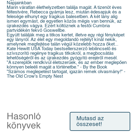
Napjainkban
Marin váratlan élethelyzetben találja magát. A tizenöt éves
féltestvére, Rebecca gyámja lesz, miután édesapjuk és a
felesége elhunyt egy tragikus balesetben. A két lány alig
ismeri egymást, de egyetlen közös mégis van bennük, az
újrakezdés vágya. Ezért költöznek a festői Cumbria
partvidékén fekvő Goswellbe.
Együtt találják meg a titkos kertet, illetve egy régi fényképet
egy lányról. Az élet egy megoldandó rejtélyt kínál nekik,
amelynek megfejtése talán végül közelebb hozza őket...
Kate Hewitt USA Today bestsellerszerző lebilincselő és
szívszorító regénye tragikus titkokról, a megbocsátás
lehetőségéről és az újrakezdés gyógyító erejéről mesél.
"A szereplők rendkívül életszerűek, és az ember meglepően
könnyen beleéli magát a történetbe." - By the Book
"Számos meglepetést tartogat, igazán remek olvasmány!" -
The Old Crow's Empty Nest
Hasonló
Mutasd az
könyvek
összeset!