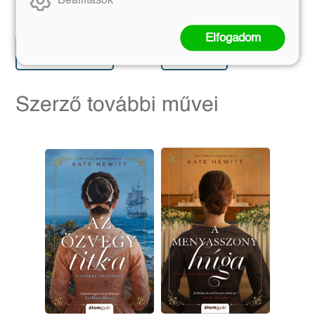
Beállítások
Eredeti ár:
Kötött ár:
Eredeti ár:
Kötött ár:
7 191 Ft
2 421 Ft
7 990 Ft
2 690 Ft
Elfogadom
Előrendelem
Kosárba
Szerző további művei