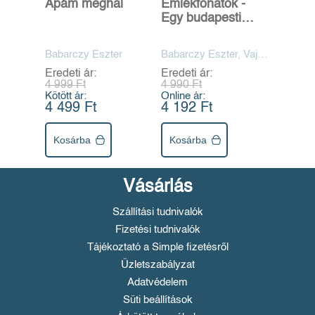
Apám meghal
Emlékfonatok -
Egy budapesti
(zsidó) család
szövegalbuma
Babarczy Eszter
Babarczy Eszter, Vajda
Júlia, Vajda Mihály
Eredeti ár:
Eredeti ár:
4 999 Ft
4 990 Ft
Kötött ár:
Online ár:
4 499 Ft
4 192 Ft
Kosárba
Kosárba
Vásárlás
Szállítási tudnivalók
Fizetési tudnivalók
Tájékoztató a Simple fizetésről
Üzletszabályzat
Adatvédelem
Süti beállítások