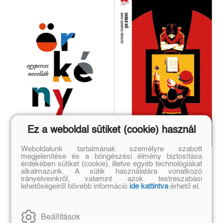
Ez a weboldal sütiket (cookie) használ
Weboldalunk tartalmának személyre szabott
megjelenítése és a böngészési élmény biztosítása
Egyperces novellák
Borisz Davidovics
érdekében sütiket (cookie), illetve egyéb technológiákat
síremléke
alkalmazunk. A sütik használatára vonatkozó
irányelveinkről, valamint azok testreszabási
lehetőségeiről bővebb információ
ide kattintva
érhető el.
Örkény István
Danilo Kis
Eredeti ár:
Bevezető ár:
Eredeti ár:
Kötött ár:
Beállítások
6 749 Ft
2 871 Ft
7 499 Ft
3 190 Ft