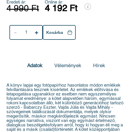
Eredeti ár:
Online ár:
4 990 Ft
4 192 Ft
1
Kosárba
Adatok
Vélemények
Hírek
A könyv lapjai egy fotópapírhoz hasonlatos módon emlékek
felvillantására tesznek kísérletet. Az emlékek előhívása és
letapogatása ugyanakkor ez esetben nem egyszemélyes
folyamat eredménye: a kötet alapvetően három, egymással
rokoni kapcsolatban álló, két különböző generációhoz tartozó
szerző - Babarczy Eszter, Vajda Júlia és Vajda Mihály -
szövegeinek találkozását dokumentálja, melyek olykor
megerősítik, máskor megkérdőjelezik egymást. Nincsen
egységes narratíva, viszont van egy egymást értelmező,
dialogikus beszélgetésfolyam arról, hogy ki hogyan éli meg a
saját és a másik (család)történetét. A kötet középpontjában