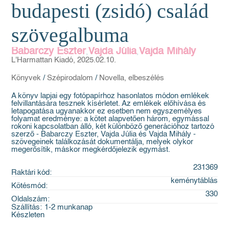
budapesti (zsidó) család
szövegalbuma
Babarczy Eszter
Vajda Júlia
Vajda Mihály
,
,
L'Harmattan Kiadó, 2025.02.10.
Könyvek
/
Szépirodalom
/
Novella, elbeszélés
A könyv lapjai egy fotópapírhoz hasonlatos módon emlékek
felvillantására tesznek kísérletet. Az emlékek előhívása és
letapogatása ugyanakkor ez esetben nem egyszemélyes
folyamat eredménye: a kötet alapvetően három, egymással
rokoni kapcsolatban álló, két különböző generációhoz tartozó
szerző - Babarczy Eszter, Vajda Júlia és Vajda Mihály -
szövegeinek találkozását dokumentálja, melyek olykor
megerősítik, máskor megkérdőjelezik egymást.
231369
Raktári kód:
keménytáblás
Kötésmód:
330
Oldalszám:
Szállítás:
1-2 munkanap
Készleten