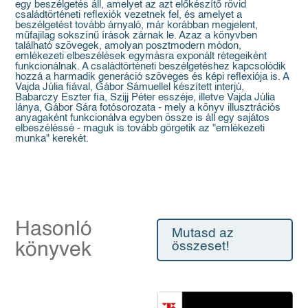
egy beszélgetés áll, amelyet az azt előkészítő rövid
családtörténeti reflexiók vezetnek fel, és amelyet a
beszélgetést tovább árnyaló, már korábban megjelent,
műfajilag sokszínű írások zárnak le. Azaz a könyvben
található szövegek, amolyan posztmodern módon,
emlékezeti elbeszélések egymásra exponált rétegeiként
funkcionálnak. A családtörténeti beszélgetéshez kapcsolódik
hozzá a harmadik generáció szöveges és képi reflexiója is. A
Vajda Júlia fiával, Gábor Sámuellel készített interjú,
Babarczy Eszter fia, Szijj Péter esszéje, illetve Vajda Júlia
lánya, Gábor Sára fotósorozata - mely a könyv illusztrációs
anyagaként funkcionálva egyben össze is áll egy sajátos
elbeszéléssé - maguk is tovább görgetik az "emlékezeti
munka" kerekét.
Hasonló
Mutasd az
könyvek
összeset!