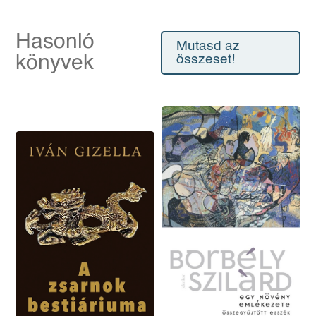
Hasonló
Mutasd az
könyvek
összeset!