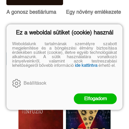
A gonosz bestiáriuma
Egy növény emlékezete
Ez a weboldal sütiket (cookie) használ
Iván Gizella
Borbély Szilárd
Eredeti ár:
Kötött ár:
Eredeti ár:
Kötött ár:
Weboldalunk tartalmának személyre szabott
3 141 Ft
7 649 Ft
3 490 Ft
8 499 Ft
megjelenítése és a böngészési élmény biztosítása
érdekében sütiket (cookie), illetve egyéb technológiákat
alkalmazunk. A sütik használatára vonatkozó
Előrendelem
Előrendelem
irányelveinkről, valamint azok testreszabási
lehetőségeiről bővebb információ
ide kattintva
érhető el.
Szerző további művei
Beállítások
Elfogadom