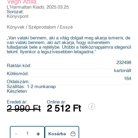
Végh Attila
L'Harmattan Kiadó, 2025.03.25.
Sorozat:
Könyvpont
Könyvek
/
Szépirodalom
/
Esszé
„Van valaki bennem, aki a világ dolgait meg akarja ismerni, de
van valaki bennem, aki azt akarja, hogy ismereteim
fulladjanak bele a rejtélybe. Utóbbi a hétköznapjaimra idegenül
tekint. Ilyenkor a legszívesebben letagadna.”
232498
Raktári kód:
kartonált
Kötésmód:
164
Oldalszám:
Szállítás:
1-2 munkanap
Készleten
Eredeti ár:
Online ár:
2 990 Ft
2 512 Ft
1
Kosárba