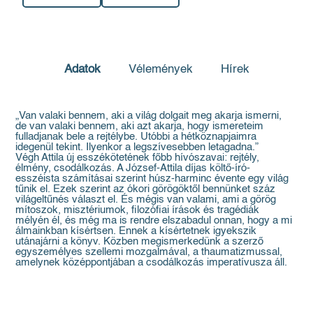
Adatok
Vélemények
Hírek
„Van valaki bennem, aki a világ dolgait meg akarja ismerni,
de van valaki bennem, aki azt akarja, hogy ismereteim
fulladjanak bele a rejtélybe. Utóbbi a hétköznapjaimra
idegenül tekint. Ilyenkor a legszívesebben letagadna.”
Végh Attila új esszékötetének főbb hívószavai: rejtély,
élmény, csodálkozás. A József-Attila díjas költő-író-
esszéista számításai szerint húsz-harminc évente egy világ
tűnik el. Ezek szerint az ókori görögöktől bennünket száz
világeltűnés választ el. És mégis van valami, ami a görög
mítoszok, misztériumok, filozófiai írások és tragédiák
mélyén él, és még ma is rendre elszabadul onnan, hogy a mi
álmainkban kísértsen. Ennek a kísértetnek igyekszik
utánajárni a könyv. Közben megismerkedünk a szerző
egyszemélyes szellemi mozgalmával, a thaumatizmussal,
amelynek középpontjában a csodálkozás imperatívusza áll.