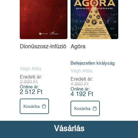
Dionüszosz-infúzió
Agóra
Befejezetlen királyság
Végh Attila
Végh Attila
Eredeti ár:
Eredeti ár:
2 990 Ft
4 990 Ft
Online ár:
Online ár:
2 512 Ft
4 192 Ft
Kosárba
Kosárba
Vásárlás