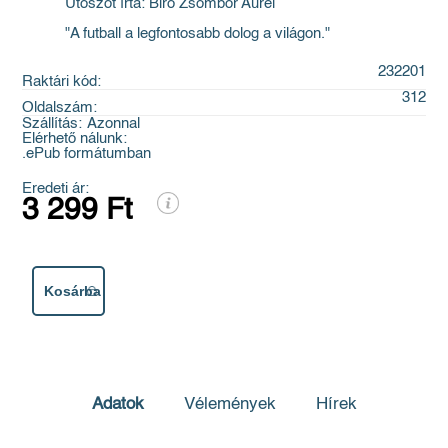
Utószót írta: Biró Zsombor Aurél
"A futball a legfontosabb dolog a világon."
232201
Raktári kód:
312
Oldalszám:
Szállítás:
Azonnal
Elérhető nálunk:
.ePub formátumban
Eredeti ár:
3 299 Ft
Kosárba
Adatok
Vélemények
Hírek