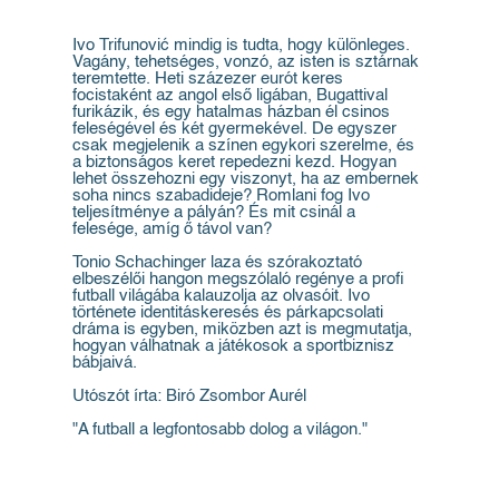
Ivo Trifunović mindig is tudta, hogy különleges.
Vagány, tehetséges, vonzó, az isten is sztárnak
teremtette. Heti százezer eurót keres
focistaként az angol első ligában, Bugattival
furikázik, és egy hatalmas házban él csinos
feleségével és két gyermekével. De egyszer
csak megjelenik a színen egykori szerelme, és
a biztonságos keret repedezni kezd. Hogyan
lehet összehozni egy viszonyt, ha az embernek
soha nincs szabadideje? Romlani fog Ivo
teljesítménye a pályán? És mit csinál a
felesége, amíg ő távol van?
Tonio Schachinger laza és szórakoztató
elbeszélői hangon megszólaló regénye a profi
futball világába kalauzolja az olvasóit. Ivo
története identitáskeresés és párkapcsolati
dráma is egyben, miközben azt is megmutatja,
hogyan válhatnak a játékosok a sportbiznisz
bábjaivá.
Utószót írta: Biró Zsombor Aurél
"A futball a legfontosabb dolog a világon."