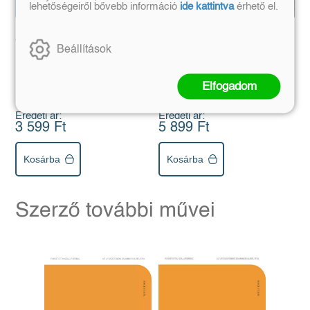
lehetőségeiről bővebb információ
ide kattintva
érhető el.
Acél
Egy kis élet
Beállítások
(E-könyv)
(E-könyv)
Elfogadom
Silvia Avallone
Hanya Yanagihara
Eredeti ár:
Eredeti ár:
3 599 Ft
5 899 Ft
Kosárba
Kosárba
Szerző további művei