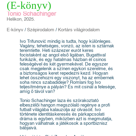
(E-könyv)
Tonio Schachinger
Helikon, 2025.
E-könyv
/
Szépirodalom
/
Kortárs világirodalom
Ivo Trifunović mindig is tudta, hogy különleges.
Vagány, tehetséges, vonzó, az isten is sztárnak
teremtette. Heti százezer eurót keres
focistaként az angol első ligában, Bugattival
furikázik, és egy hatalmas házban él csinos
feleségével és két gyermekével. De egyszer
csak megjelenik a színen egykori szerelme, és
a biztonságos keret repedezni kezd. Hogyan
lehet összehozni egy viszonyt, ha az embernek
soha nincs szabadideje? Romlani fog Ivo
teljesítménye a pályán? És mit csinál a felesége,
amíg ő távol van?
Tonio Schachinger laza és szórakoztató
elbeszélői hangon megszólaló regénye a profi
futball világába kalauzolja az olvasóit. Ivo
története identitáskeresés és párkapcsolati
dráma is egyben, miközben azt is megmutatja,
hogyan válhatnak a játékosok a sportbiznisz
bábjaivá.