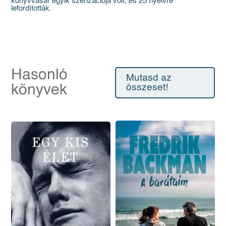
könyvvásár egyik szenzációja volt, és 25 nyelvre
lefordították.
Hasonló
Mutasd az
könyvek
összeset!