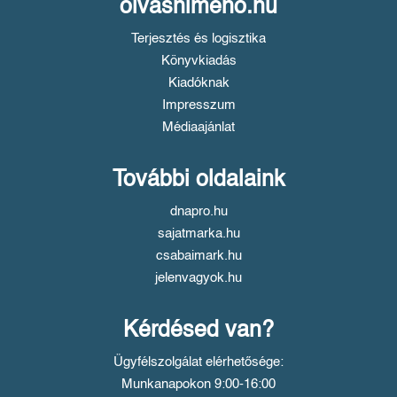
olvasnimeno.hu
Terjesztés és logisztika
Könyvkiadás
Kiadóknak
Impresszum
Médiaajánlat
További oldalaink
dnapro.hu
sajatmarka.hu
csabaimark.hu
jelenvagyok.hu
Kérdésed van?
Ügyfélszolgálat elérhetősége:
Munkanapokon 9:00-16:00