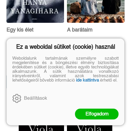
Egy kis élet
A barátaim
(E-könyv)
(E-könyv)
Ez a weboldal sütiket (cookie) használ
Hanya Yanagihara
Fredrik Backman
Weboldalunk tartalmának személyre szabott
megjelenítése és a böngészési élmény biztosítása
Eredeti ár:
Eredeti ár:
érdekében sütiket (cookie), illetve egyéb technológiákat
5 899 Ft
4 090 Ft
alkalmazunk. A sütik használatára vonatkozó
irányelveinkről, valamint azok testreszabási
lehetőségeiről bővebb információ
ide kattintva
érhető el.
Kosárba
Kosárba
Beállítások
Szerző további művei
Elfogadom