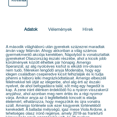
Adatok
Vélemények
Hírek
A második világháború után gyerekek százezrei maradtak
árván vagy félárván. Ahogy akkoriban a világ számos
gyermekmentő akciója keretében, Nápolyból is vonatoztattak
gyerekeket Olaszország északi részébe, ahol a kicsik jobb
körülmények között élhettek pár hónapig. Amerigo
Speranzát, az alig nyolcéves kisfiút is elküldi írni-olvasni
nem tudó, filléreken tengődő anyja Modenába, hogy egy
idegen családban cseperedve kicsit felhizlalják és ki tudja
pihenni a háború lelki megrázkódtatásait. Amerigo elbeszéli
félelmekkel teli útját az idegenbe, ahol alig érti az északi
nyelvet, de ahol befogadásra talál, sőt még egy hegedűt is
kap. A zene iránt élénken érdeklődő fiú a nyáron visszakerül
anyjához, ahol azonban meg nem értés és a régi nyomor
várja. Amikor anyja az ő legféltettebb kincsét is eladja
élelemért, elhatározza, hogy megszökik és újra vonatra
száll. Amerigo története sok ezer kisgyerek történetéből
kerekedett. A balladai mélységű, igaz mese Viola Ardone, a
tehetséges olasz írónő regénye, amely 2018-as frankfurti