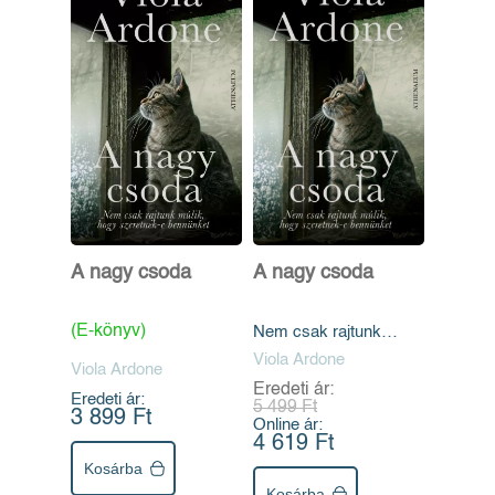
A nagy csoda
A nagy csoda
(E-könyv)
Nem csak rajtunk
múlik, hogy szeretnek-
Viola Ardone
Viola Ardone
e bennüket
Eredeti ár:
Eredeti ár:
5 499 Ft
3 899 Ft
Online ár:
4 619 Ft
Kosárba
Kosárba