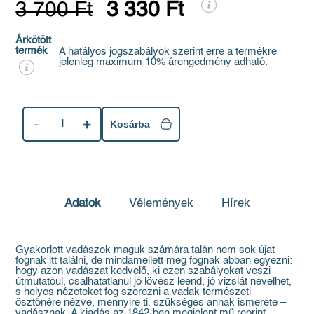
3 700 Ft
3 330 Ft
Árkötött
termék
A hatályos jogszabályok szerint erre a termékre
jelenleg maximum 10% árengedmény adható.
1
Kosárba
Adatok
Vélemények
Hírek
Gyakorlott vadászok maguk számára talán nem sok újat
fognak itt találni, de mindamellett meg fognak abban egyezni:
hogy azon vadászat kedvelő, ki ezen szabályokat veszi
útmutatóul, csalhatatlanul jó lövész leend, jó vizslát nevelhet,
s helyes nézeteket fog szerezni a vadak természeti
ösztönére nézve, mennyire ti. szükséges annak ismerete –
vadásznak. A kiadás az 1842-ben megjelent mű reprint