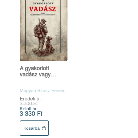
A gyakorlott
vadász vagy
ismertető a
vadászat köréből
Magyari Szász Ferenc
Eredeti ár:
3 700 Ft
Kötött ár:
3 330 Ft
Kosárba