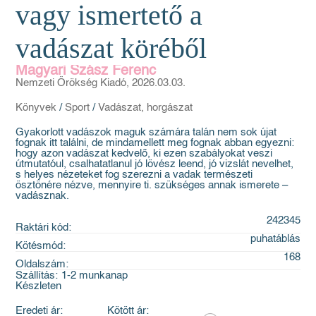
vagy ismertető a
vadászat köréből
Magyari Szász Ferenc
Nemzeti Örökség Kiadó, 2026.03.03.
Könyvek
/
Sport
/
Vadászat, horgászat
Gyakorlott vadászok maguk számára talán nem sok újat
fognak itt találni, de mindamellett meg fognak abban egyezni:
hogy azon vadászat kedvelő, ki ezen szabályokat veszi
útmutatóul, csalhatatlanul jó lövész leend, jó vizslát nevelhet,
s helyes nézeteket fog szerezni a vadak természeti
ösztönére nézve, mennyire ti. szükséges annak ismerete –
vadásznak.
242345
Raktári kód:
puhatáblás
Kötésmód:
168
Oldalszám:
Szállítás:
1-2 munkanap
Készleten
Eredeti ár:
Kötött ár: