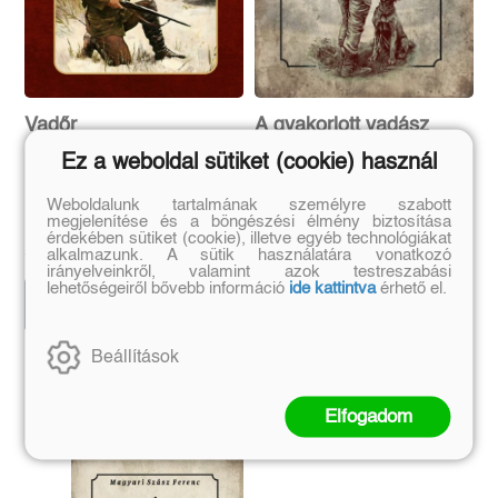
Vadőr
A gyakorlott vadász
vagy ismertető a
Ez a weboldal sütiket (cookie) használ
vadászat köréből
Weboldalunk tartalmának személyre szabott
Hőnig István
Magyari Szász Ferenc
megjelenítése és a böngészési élmény biztosítása
Eredeti ár:
Kötött ár:
Eredeti ár:
Kötött ár:
érdekében sütiket (cookie), illetve egyéb technológiákat
4 770 Ft
3 330 Ft
5 300 Ft
3 700 Ft
alkalmazunk. A sütik használatára vonatkozó
irányelveinkről, valamint azok testreszabási
lehetőségeiről bővebb információ
ide kattintva
érhető el.
Kosárba
Kosárba
Beállítások
Szerző további művei
Elfogadom