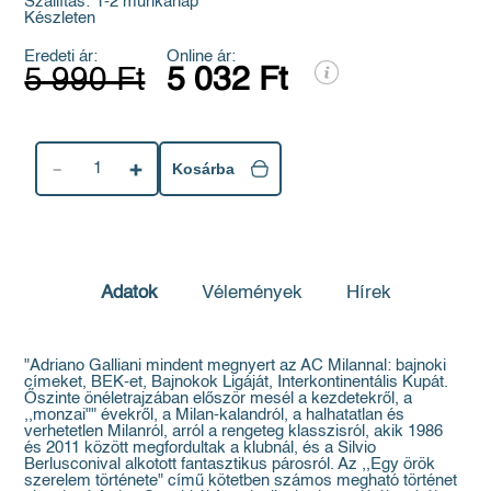
Szállítás:
1-2 munkanap
Készleten
Eredeti ár:
Online ár:
5 990 Ft
5 032 Ft
1
Kosárba
Adatok
Vélemények
Hírek
"Adriano Galliani mindent megnyert az AC Milannal: bajnoki
címeket, BEK-et, Bajnokok Ligáját, Interkontinentális Kupát.
Őszinte önéletrajzában először mesél a kezdetekről, a
,,monzai"" évekről, a Milan-kalandról, a halhatatlan és
verhetetlen Milanról, arról a rengeteg klasszisról, akik 1986
és 2011 között megfordultak a klubnál, és a Silvio
Berlusconival alkotott fantasztikus párosról. Az ,,Egy örök
szerelem története" című kötetben számos megható történet