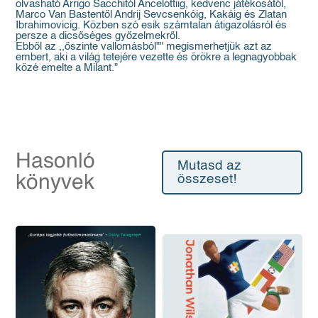
olvasható Arrigo Sacchitól Ancelottiig, kedvenc játékosától,
Marco Van Bastentől Andrij Sevcsenkóig, Kakáig és Zlatan
Ibrahimovicig. Közben szó esik számtalan átigazolásról és
persze a dicsőséges győzelmekről.
Ebből az ,,őszinte vallomásból"" megismerhetjük azt az
embert, aki a világ tetejére vezette és örökre a legnagyobbak
közé emelte a Milant."
Hasonló
Mutasd az
könyvek
összeset!