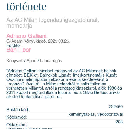
története
Az AC Milan legendás igazgatójának
memoárja
Adriano Galliani
G-Adam Könyvkiadó, 2025.03.25.
Fordító:
Bán Tibor
Könyvek
/
Sport
/
Labdarúgás
"Adriano Galliani mindent megnyert az AC Milannal: bajnoki
címeket, BEK-et, Bajnokok Ligáját, Interkontinentális Kupát.
Őszinte önéletrajzában először mesél a kezdetekről, a
,,monzai"" évekről, a Milan-kalandról, a halhatatlan és
verhetetlen Milanról, arról a rengeteg klasszisról, akik 1986 és
2011 között megfordultak a klubnál, és a Silvio Berlusconival
alkotott fantasztikus párosról.
232460
Raktári kód:
keménytáblás, védőborítóval
Kötésmód:
208
Oldalszám: