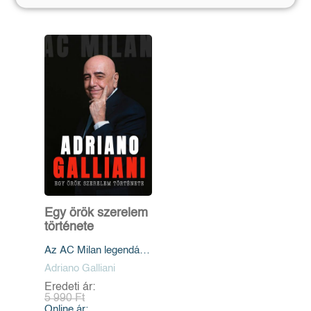
Egy örök szerelem
története
Az AC Milan legendás
igazgatójának
Adriano Galliani
memoárja
Eredeti ár:
5 990 Ft
Online ár: