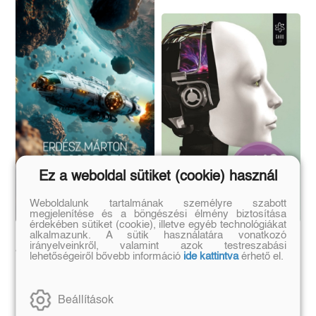
Ez a weboldal sütiket (cookie) használ
Weboldalunk tartalmának személyre szabott
megjelenítése és a böngészési élmény biztosítása
érdekében sütiket (cookie), illetve egyéb technológiákat
alkalmazunk. A sütik használatára vonatkozó
El, messze és még
Én, a robot
irányelveinkről, valamint azok testreszabási
tovább
lehetőségeiről bővebb információ
ide kattintva
érhető el.
Erdész Márton
Isaac Asimov
Beállítások
Eredeti ár:
Kötött ár:
Eredeti ár:
Kötött ár: