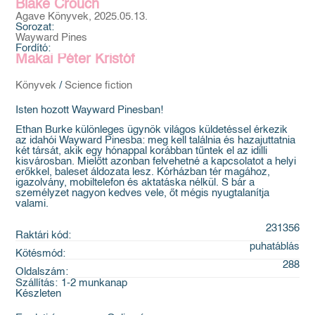
Blake Crouch
Agave Könyvek, 2025.05.13.
Sorozat:
Wayward Pines
Fordító:
Makai Péter Kristóf
Könyvek
/
Science fiction
Isten hozott Wayward Pinesban!
Ethan Burke különleges ügynök világos küldetéssel érkezik
az idahói Wayward Pinesba: meg kell találnia és hazajuttatnia
két társát, akik egy hónappal korábban tűntek el az idilli
kisvárosban. Mielőtt azonban felvehetné a kapcsolatot a helyi
erőkkel, baleset áldozata lesz. Kórházban tér magához,
igazolvány, mobiltelefon és aktatáska nélkül. S bár a
személyzet nagyon kedves vele, őt mégis nyugtalanítja
valami.
231356
Raktári kód:
puhatáblás
Kötésmód:
288
Oldalszám:
Szállítás:
1-2 munkanap
Készleten