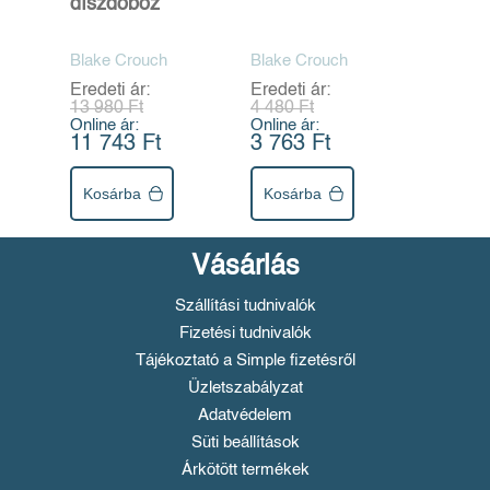
díszdoboz
Blake Crouch
Blake Crouch
Eredeti ár:
Eredeti ár:
13 980 Ft
4 480 Ft
Online ár:
Online ár:
11 743 Ft
3 763 Ft
Kosárba
Kosárba
Vásárlás
Szállítási tudnivalók
Fizetési tudnivalók
Tájékoztató a Simple fizetésről
Üzletszabályzat
Adatvédelem
Süti beállítások
Árkötött termékek