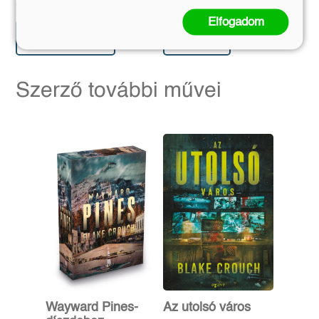
6 291 Ft
4 491 Ft
6 990 Ft
4 990 Ft
Elfogadom
Előrendelem
Kosárba
Szerző további művei
Wayward Pines-
Az utolsó város