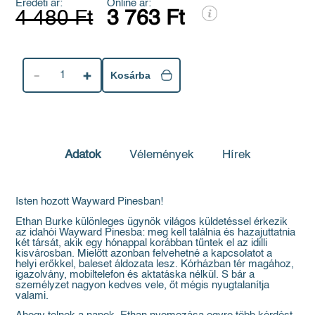
Eredeti ár:
Online ár:
4 480 Ft
3 763 Ft
1
Kosárba
Adatok
Vélemények
Hírek
Isten hozott Wayward Pinesban!
Ethan Burke különleges ügynök világos küldetéssel érkezik
az idahói Wayward Pinesba: meg kell találnia és hazajuttatnia
két társát, akik egy hónappal korábban tűntek el az idilli
kisvárosban. Mielőtt azonban felvehetné a kapcsolatot a
helyi erőkkel, baleset áldozata lesz. Kórházban tér magához,
igazolvány, mobiltelefon és aktatáska nélkül. S bár a
személyzet nagyon kedves vele, őt mégis nyugtalanítja
valami.