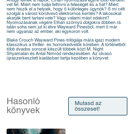
Ahogy telnek a napok, Ethan nyomozása egyre több kérdést
vet fel. Miért nem tudja felhívni a feleségét és a fiát? Miért
nem hiszik el a helyiek, hogy ő különleges ügynök? S mi célt
szolgál a várost körülvevő elektromos kerítés? A lakosokat
akarják bent tartani vele? Vagy valami mást odakint?
Nyomozásának végére Ethan szörnyű dolgokra döbben rá:
talán soha nem jut ki élve Wayward Pinesból, mert ő már
nem ugyanaz az ember, aki egykoron volt.
Blake Crouch Wayward Pines-trilógiája mára igazi modern
klasszikus a thriller- és horrorkedvelők körében. A történetből
több évados sorozat készült többek közt M. Night
Shyamalan és Antal Nimród rendezésében. Az olvasó
újraszerkesztett kiadásban tartja kezében a könyvet.
Hasonló
Mutasd az
könyvek
összeset!