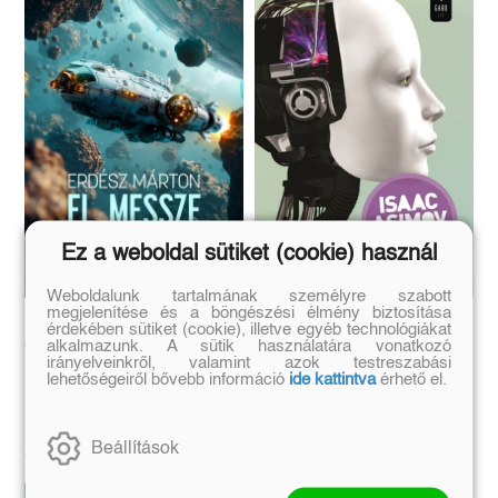
Ez a weboldal sütiket (cookie) használ
Weboldalunk tartalmának személyre szabott
megjelenítése és a böngészési élmény biztosítása
El, messze és még
Én, a robot
érdekében sütiket (cookie), illetve egyéb technológiákat
alkalmazunk. A sütik használatára vonatkozó
tovább
irányelveinkről, valamint azok testreszabási
lehetőségeiről bővebb információ
ide kattintva
érhető el.
Isaac Asimov
Eredeti ár:
Kötött ár:
Eredeti ár:
Kötött ár:
Beállítások
6 291 Ft
4 491 Ft
6 990 Ft
4 990 Ft