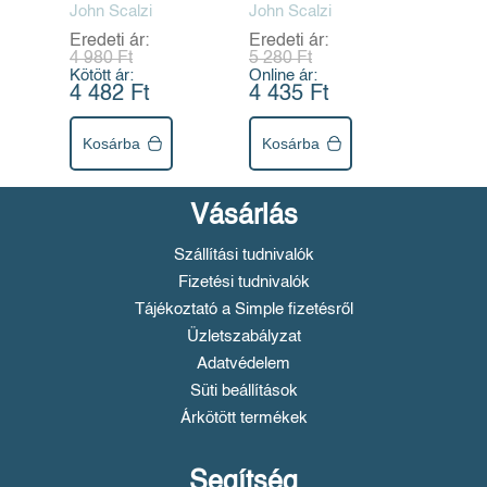
John Scalzi
John Scalzi
Eredeti ár:
Eredeti ár:
4 980 Ft
5 280 Ft
Kötött ár:
Online ár:
4 482 Ft
4 435 Ft
Kosárba
Kosárba
Vásárlás
Szállítási tudnivalók
Fizetési tudnivalók
Tájékoztató a Simple fizetésről
Üzletszabályzat
Adatvédelem
Süti beállítások
Árkötött termékek
Segítség