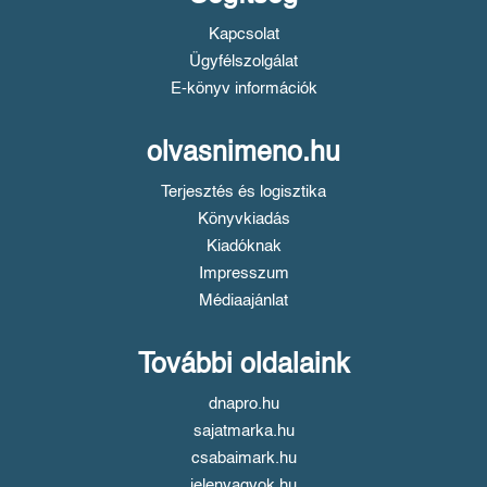
Kapcsolat
Ügyfélszolgálat
E-könyv információk
olvasnimeno.hu
Terjesztés és logisztika
Könyvkiadás
Kiadóknak
Impresszum
Médiaajánlat
További oldalaink
dnapro.hu
sajatmarka.hu
csabaimark.hu
jelenvagyok.hu