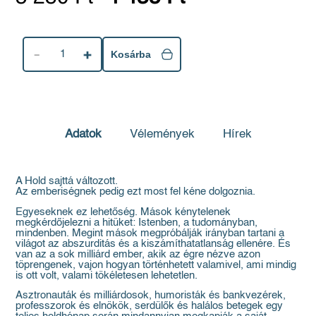
1
Kosárba
Adatok
Vélemények
Hírek
A Hold sajttá változott.
Az emberiségnek pedig ezt most fel kéne dolgoznia.
Egyeseknek ez lehetőség. Mások kénytelenek
megkérdőjelezni a hitüket: Istenben, a tudományban,
mindenben. Megint mások megpróbálják irányban tartani a
világot az abszurditás és a kiszámíthatatlanság ellenére. És
van az a sok milliárd ember, akik az égre nézve azon
töprengenek, vajon hogyan történhetett valamivel, ami mindig
is ott volt, valami tökéletesen lehetetlen.
Asztronauták és milliárdosok, humoristák és bankvezérek,
professzorok és elnökök, serdülők és halálos betegek egy