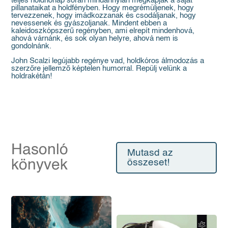
teljes holdhónap során mindannyian megkapják a saját
pillanataikat a holdfényben. Hogy megrémüljenek, hogy
tervezzenek, hogy imádkozzanak és csodáljanak, hogy
nevessenek és gyászoljanak. Mindent ebben a
kaleidoszkópszerű regényben, ami elrepít mindenhová,
ahová várnánk, és sok olyan helyre, ahová nem is
gondolnánk.
John Scalzi legújabb regénye vad, holdkóros álmodozás a
szerzőre jellemző képtelen humorral. Repülj velünk a
holdrakétán!
Hasonló
Mutasd az
könyvek
összeset!