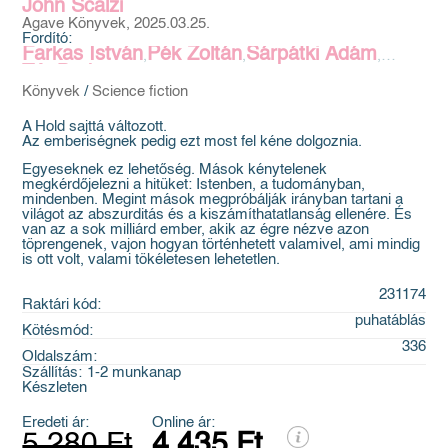
John Scalzi
Agave Könyvek, 2025.03.25.
Fordító:
Farkas István
Pék Zoltán
Sárpátki Ádám
,
,
,
Tót Barbara
Könyvek
/
Science fiction
A Hold sajttá változott.
Az emberiségnek pedig ezt most fel kéne dolgoznia.
Egyeseknek ez lehetőség. Mások kénytelenek
megkérdőjelezni a hitüket: Istenben, a tudományban,
mindenben. Megint mások megpróbálják irányban tartani a
világot az abszurditás és a kiszámíthatatlanság ellenére. És
van az a sok milliárd ember, akik az égre nézve azon
töprengenek, vajon hogyan történhetett valamivel, ami mindig
is ott volt, valami tökéletesen lehetetlen.
231174
Raktári kód:
puhatáblás
Kötésmód:
336
Oldalszám:
Szállítás:
1-2 munkanap
Készleten
Eredeti ár:
Online ár:
5 280 Ft
4 435 Ft