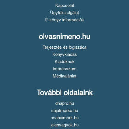
Kapcsolat
Ügyfélszolgálat
E-könyv információk
olvasnimeno.hu
Terjesztés és logisztika
Könyvkiadás
Kiadóknak
Impresszum
Médiaajánlat
További oldalaink
dnapro.hu
sajatmarka.hu
csabaimark.hu
jelenvagyok.hu