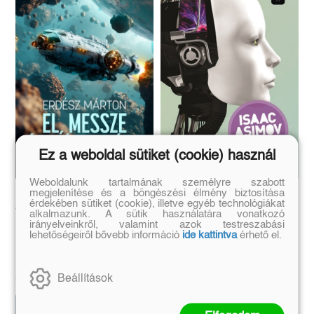
Ez a weboldal sütiket (cookie) használ
Weboldalunk tartalmának személyre szabott
megjelenítése és a böngészési élmény biztosítása
El, messze és még
Én, a robot
érdekében sütiket (cookie), illetve egyéb technológiákat
tovább
alkalmazunk. A sütik használatára vonatkozó
irányelveinkről, valamint azok testreszabási
lehetőségeiről bővebb információ
ide kattintva
érhető el.
Erdész Márton
Isaac Asimov
Eredeti ár:
Kötött ár:
Eredeti ár:
Kötött ár:
6 291 Ft
4 491 Ft
Beállítások
6 990 Ft
4 990 Ft
Előrendelem
Kosárba