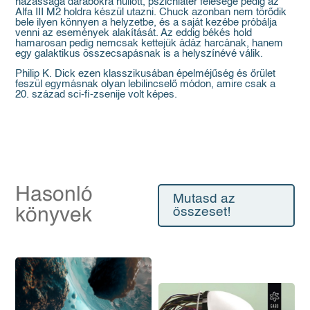
házassága darabokra hullott, pszichiáter felesége pedig az
Alfa III M2 holdra készül utazni. Chuck azonban nem törődik
bele ilyen könnyen a helyzetbe, és a saját kezébe próbálja
venni az események alakítását. Az eddig békés hold
hamarosan pedig nemcsak kettejük ádáz harcának, hanem
egy galaktikus összecsapásnak is a helyszínévé válik.
Philip K. Dick ezen klasszikusában épelméjűség és őrület
feszül egymásnak olyan lebilincselő módon, amire csak a
20. század sci-fi-zsenije volt képes.
Hasonló
Mutasd az
könyvek
összeset!