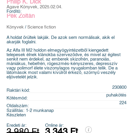
Philip K. Dick
Agave Könyvek, 2025.02.04.
Fordító:
Pék Zoltán
Könyvek
/
Science fiction
A holdat őrültek lakják. De azok sem normálisak, akik el
akarják foglalni.
Az Alfa III M2 holdon elmegyógyintézetből kiengedett
telepesek élnek klánokba szerveződve, és mivel az égitest
senkit nem érdekel, az emberek skizofrén, paranoiás,
mániákus, hebefrén, rögeszmés-kényszeres, depresszív
vagy polimorf élete viszonylagos nyugalomban telik. De a
látomások most valami kívülről érkező, szörnyű veszély
eljövetelét jelzik.
230800
Raktári kód:
puhakötés
Kötésmód:
224
Oldalszám:
Szállítás:
1-2 munkanap
Készleten
Eredeti ár:
Online ár:
3 980 Ft
3 343 Ft