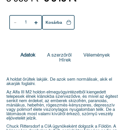
1
Kosárba
Adatok
A szerzőről
Vélemények
Hírek
A holdat őrültek lakják. De azok sem normálisak, akik el
akarják foglalni.
Az Alfa III M2 holdon elmegyógyintézetből kiengedett
telepesek élnek klánokba szerveződve, és mivel az égitest
senkit nem érdekel, az emberek skizofrén, paranoiás,
mániákus, hebefrén, rögeszmés-kényszeres, depresszív
vagy polimorf élete viszonylagos nyugalomban telik. De a
látomások most valami kívülről érkező, szörnyű veszély
eljövetelét jelzik.
Chuck Rittersdorf a CIA ügynökeként dolgozik a Földön. A