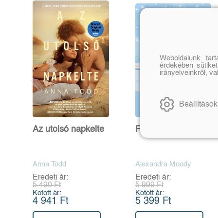
Weboldalunk tar
érdekében sütiket
irányelveinkről, v
Beállítások
Az utolsó napkelte
Rival Darling
Anna Todd
Alexandra Moody
Eredeti ár:
Eredeti ár:
5 490 Ft
5 999 Ft
Kötött ár:
Kötött ár:
4 941 Ft
5 399 Ft