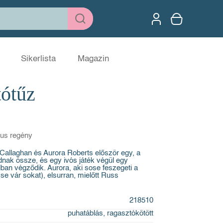
Sikerlista
Magazin
tótűz
us regény
s Callaghan és Aurora Roberts először egy, a
dnak össze, és egy ivós játék végül egy
an végződik. Aurora, aki sose feszegeti a
 se vár sokat), elsurran, mielőtt Russ
218510
puhatáblás, ragasztókötött