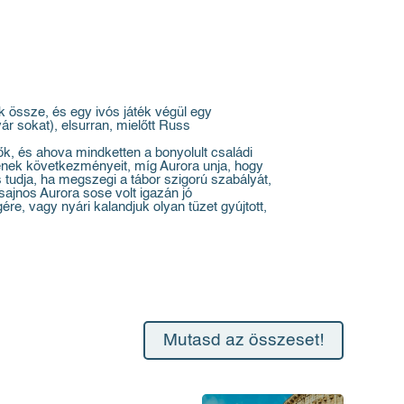
k össze, és egy ivós játék végül egy
ár sokat), elsurran, mielőtt Russ
ők, és ahova mindketten a bonyolult családi
gének következményeit, míg Aurora unja, hogy
s tudja, ha megszegi a tábor szigorú szabályát,
sajnos Aurora sose volt igazán jó
re, vagy nyári kalandjuk olyan tüzet gyújtott,
Mutasd az összeset!