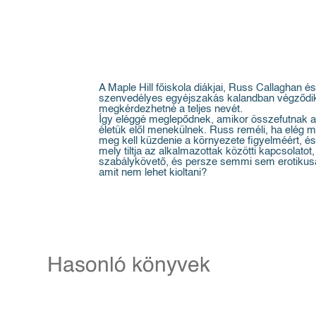
A Maple Hill főiskola diákjai, Russ Callaghan 
szenvedélyes egyéjszakás kalandban végződik. A
megkérdezhetné a teljes nevét.
Így eléggé meglepődnek, amikor összefutnak ann
életük elől menekülnek. Russ reméli, ha elég m
meg kell küzdenie a környezete figyelméért, és 
mely tiltja az alkalmazottak közötti kapcsolato
szabálykövető, és persze semmi sem erotikusabb 
amit nem lehet kioltani?
Hasonló könyvek