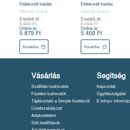
Éldekorált kiadás
Éldekorált kiadás
Hannah Grace
Hannah Grace
Eredeti ár:
Eredeti ár:
6 999 Ft
6 499 Ft
Online ár:
Online ár:
5 879 Ft
5 459 Ft
Kosárba
Kosárba
Vásárlás
Segítség
Szállítási tudnivalók
Kapcsolat
Fizetési tudnivalók
Ügyfélszolgálat
Tájékoztató a Simple fizetésről
E-könyv informác
Üzletszabályzat
Adatvédelem
Süti beállítások