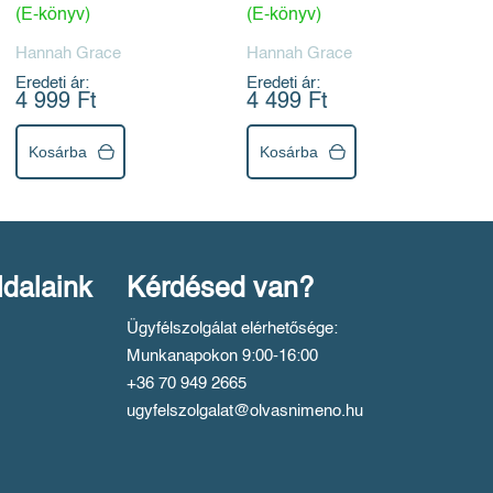
(E-könyv)
(E-könyv)
Hannah Grace
Hannah Grace
Eredeti ár:
Eredeti ár:
4 999 Ft
4 499 Ft
Kosárba
Kosárba
ldalaink
Kérdésed van?
Ügyfélszolgálat elérhetősége:
Munkanapokon 9:00-16:00
+36 70 949 2665
ugyfelszolgalat@olvasnimeno.hu