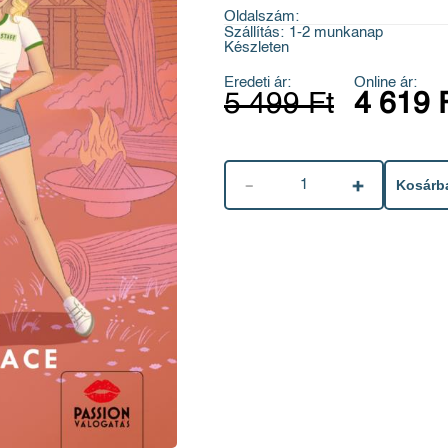
Oldalszám:
Szállítás:
1-2 munkanap
Készleten
Eredeti ár:
Online ár:
5 499 Ft
4 619 
1
Kosárb