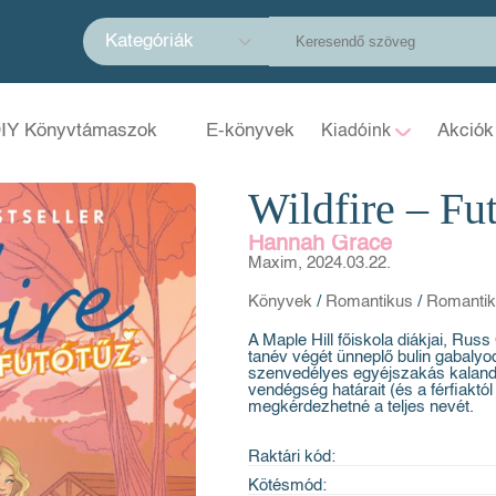
Kategóriák
IY Könyvtámaszok
E-könyvek
Akciók
Kiadóink
Wildfire – Fu
Hannah Grace
Maxim, 2024.03.22.
Könyvek
/
Romantikus
/
Romantik
A Maple Hill főiskola diákjai, Rus
tanév végét ünneplő bulin gabalyo
szenvedélyes egyéjszakás kalandb
vendégség határait (és a férfiaktól
megkérdezhetné a teljes nevét.
Raktári kód:
Kötésmód: