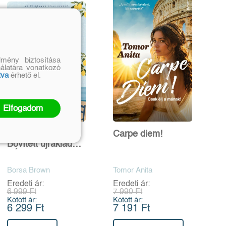
mény biztosítása
nálatára vonatkozó
tva
érhető el.
Elfogadom
A szárd szikla -
Carpe diem!
Bővített újrakiadás
- Éldekorált kiadás
Borsa Brown
Tomor Anita
Eredeti ár:
Eredeti ár:
6 999 Ft
7 990 Ft
Kötött ár:
Kötött ár:
6 299 Ft
7 191 Ft