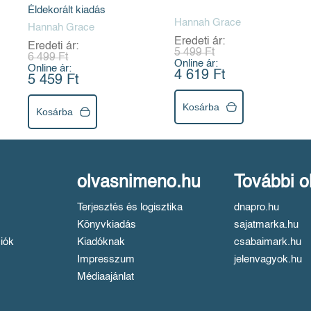
Éldekorált kiadás
Hannah Grace
Hannah Grace
Eredeti ár:
Eredeti ár:
5 499 Ft
6 499 Ft
Online ár:
Online ár:
4 619 Ft
5 459 Ft
Kosárba
Kosárba
olvasnimeno.hu
További o
Terjesztés és logisztika
dnapro.hu
Könyvkiadás
sajatmarka.hu
iók
Kiadóknak
csabaimark.hu
Impresszum
jelenvagyok.hu
Médiaajánlat