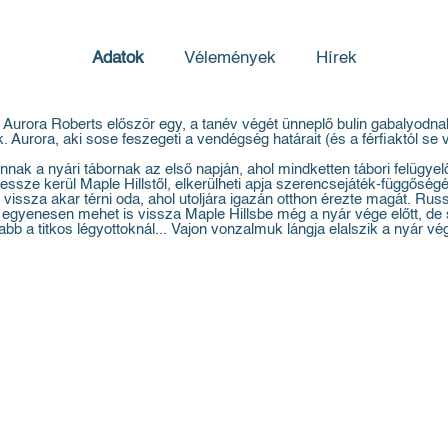
Adatok
Vélemények
Hírek
és Aurora Roberts először egy, a tanév végét ünneplő bulin gabalyodna
urora, aki sose feszegeti a vendégség határait (és a férfiaktól se v
ak a nyári tábornak az első napján, ahol mindketten tábori felügyel
essze kerül Maple Hillstől, elkerülheti apja szerencsejáték-függősé
vissza akar térni oda, ahol utoljára igazán otthon érezte magát. Rus
t, egyenesen mehet is vissza Maple Hillsbe még a nyár vége előtt, de 
a titkos légyottoknál... Vajon vonzalmuk lángja elalszik a nyár végé