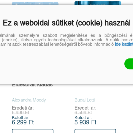
Ez a weboldal sütiket (cookie) használ
talmának személyre szabott megjelenítése és a böngészési él
 (cookie), illetve egyéb technológiákat alkalmazunk. A sütik hasz
alamint azok testreszabási lehetőségeiről bővebb információ
ide kattin
Rival Darling -
A zongorista
Éldekorált kiadás
Alexandra Moody
Budai Lotti
Eredeti ár:
Eredeti ár:
6 999 Ft
6 599 Ft
Kötött ár:
Kötött ár:
6 299 Ft
5 939 Ft