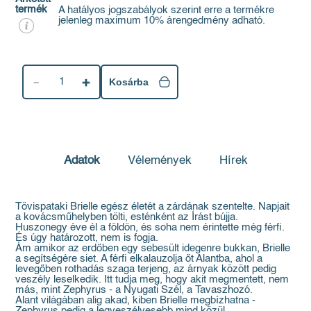
termék
A hatályos jogszabályok szerint erre a termékre
jelenleg maximum 10% árengedmény adható.
1
Kosárba
Adatok
Vélemények
Hírek
Tövispataki Brielle egész életét a zárdának szentelte. Napjait
a kovácsműhelyben tölti, esténként az Írást bújja.
Huszonegy éve él a földön, és soha nem érintette még férfi.
És úgy határozott, nem is fogja.
Ám amikor az erdőben egy sebesült idegenre bukkan, Brielle
a segítségére siet. A férfi elkalauzolja őt Alantba, ahol a
levegőben rothadás szaga terjeng, az árnyak között pedig
veszély leselkedik. Itt tudja meg, hogy akit megmentett, nem
más, mint Zephyrus - a Nyugati Szél, a Tavaszhozó.
Alant világában alig akad, kiben Brielle megbízhatna -
Zephyrus pedig a legveszélyesebb mind közül.