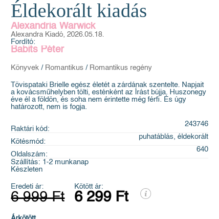
Éldekorált kiadás
Alexandria Warwick
Alexandra Kiadó, 2026.05.18.
Fordító:
Babits Péter
Könyvek
/
Romantikus
/
Romantikus regény
Tövispataki Brielle egész életét a zárdának szentelte. Napjait
a kovácsműhelyben tölti, esténként az Írást bújja. Huszonegy
éve él a földön, és soha nem érintette még férfi. És úgy
határozott, nem is fogja.
243746
Raktári kód:
puhatáblás, éldekorált
Kötésmód:
640
Oldalszám:
Szállítás:
1-2 munkanap
Készleten
Eredeti ár:
Kötött ár:
6 999 Ft
6 299 Ft
Árkötött