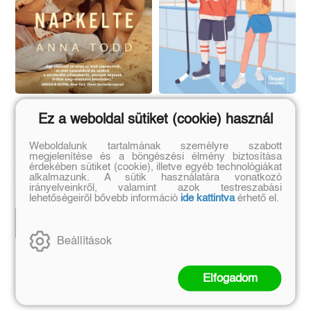
Az utolsó napkelte
Rival Darling
Ez a weboldal sütiket (cookie) használ
Weboldalunk tartalmának személyre szabott
megjelenítése és a böngészési élmény biztosítása
Anna Todd
Alexandra Moody
érdekében sütiket (cookie), illetve egyéb technológiákat
alkalmazunk. A sütik használatára vonatkozó
Eredeti ár:
Kötött ár:
Eredeti ár:
Kötött ár:
irányelveinkről, valamint azok testreszabási
4 941 Ft
5 399 Ft
5 490 Ft
5 999 Ft
lehetőségeiről bővebb információ
ide kattintva
érhető el.
Előrendelem
Előrendelem
Beállítások
Szerző további művei
Elfogadom