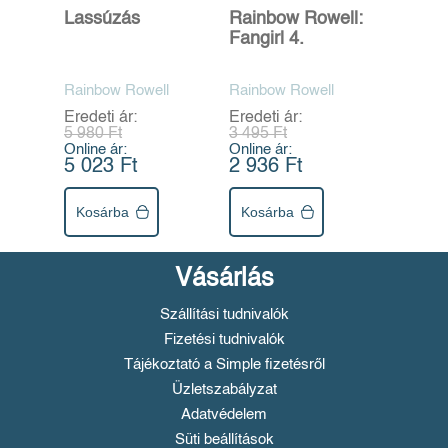
Lassúzás
Rainbow Rowell:
Fangirl 4.
Rainbow Rowell
Rainbow Rowell
Eredeti ár:
Eredeti ár:
5 980 Ft
3 495 Ft
Online ár:
Online ár:
5 023 Ft
2 936 Ft
Kosárba
Kosárba
Vásárlás
Szállítási tudnivalók
Fizetési tudnivalók
Tájékoztató a Simple fizetésről
Üzletszabályzat
Adatvédelem
Süti beállítások