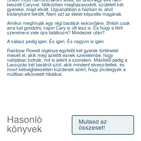
Shiloh most harminchárom éves, és tizennégy éve nem
beszélt Caryvel. Időközben megházasodott, született két
gyereke, majd elvált. Ugyanabban a házban él, ahol
kislányként felnőtt. Nem ezt az életet képzelte magának.
Amikor meghívják egy régi barátjuk esküvőjére, Shiloh csak
arra tud gondolni, vajon Cary is ott lesz-e. És hogy a férfi
szeretne-e vele újra találkozni? Mindezek után?
A válasz pedig igen. És igen. És nagyon is igen.
Rainbow Rowell regénye egyfelől két gyerek történetét
meséli el, akik még azelőtt esnek szerelembe, hogy
valójában tudnák, mit is jelent a szerelem. Másfelől pedig a
Lassúzás két barátról szól, akik mindent elveszítettek, és
most kétségbeesetten küzdenek azért, hogy jóvátegyék a
múltban elkövetett hibáikat.
Hasonló
Mutasd az
könyvek
összeset!