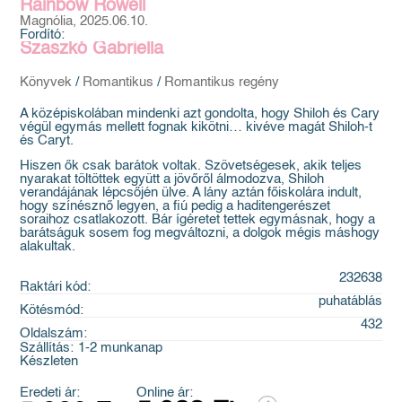
Rainbow Rowell
Magnólia, 2025.06.10.
Fordító:
Szaszkó Gabriella
Könyvek
/
Romantikus
/
Romantikus regény
A középiskolában mindenki azt gondolta, hogy Shiloh és Cary
végül egymás mellett fognak kikötni… kivéve magát Shiloh-t
és Caryt.
Hiszen ők csak barátok voltak. Szövetségesek, akik teljes
nyarakat töltöttek együtt a jövőről álmodozva, Shiloh
verandájának lépcsőjén ülve. A lány aztán főiskolára indult,
hogy színésznő legyen, a fiú pedig a haditengerészet
soraihoz csatlakozott. Bár ígéretet tettek egymásnak, hogy a
barátságuk sosem fog megváltozni, a dolgok mégis máshogy
alakultak.
232638
Raktári kód:
puhatáblás
Kötésmód:
432
Oldalszám:
Szállítás:
1-2 munkanap
Készleten
Eredeti ár:
Online ár: