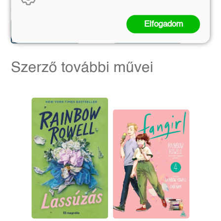
Eredeti ár:
Kötött ár:
Eredeti ár:
Kötött ár:
4 941 Ft
5 399 Ft
5 490 Ft
5 999 Ft
Elfogadom
Előrendelem
Előrendelem
Szerző további művei