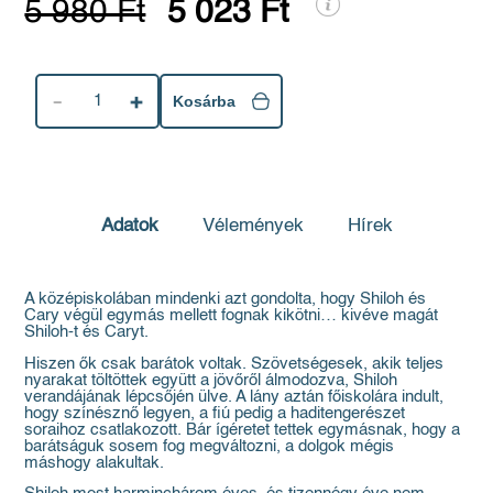
5 980 Ft
5 023 Ft
1
Kosárba
Adatok
Vélemények
Hírek
A középiskolában mindenki azt gondolta, hogy Shiloh és
Cary végül egymás mellett fognak kikötni… kivéve magát
Shiloh-t és Caryt.
Hiszen ők csak barátok voltak. Szövetségesek, akik teljes
nyarakat töltöttek együtt a jövőről álmodozva, Shiloh
verandájának lépcsőjén ülve. A lány aztán főiskolára indult,
hogy színésznő legyen, a fiú pedig a haditengerészet
soraihoz csatlakozott. Bár ígéretet tettek egymásnak, hogy a
barátságuk sosem fog megváltozni, a dolgok mégis
máshogy alakultak.