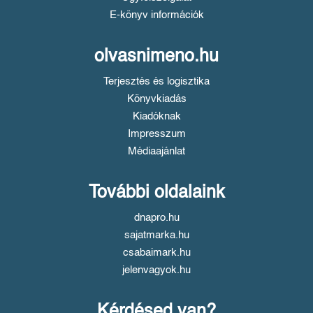
E-könyv információk
olvasnimeno.hu
Terjesztés és logisztika
Könyvkiadás
Kiadóknak
Impresszum
Médiaajánlat
További oldalaink
dnapro.hu
sajatmarka.hu
csabaimark.hu
jelenvagyok.hu
Kérdésed van?