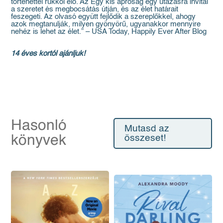
történettel rukkol elő. Az Egy kis apróság egy utazásra invitál
a szeretet és megbocsátás útján, és az élet határait
feszegeti. Az olvasó együtt fejlődik a szereplőkkel, ahogy
azok megtanulják, milyen gyönyörű, ugyanakkor mennyire
nehéz is lehet az élet.” – USA Today, Happily Ever After Blog
14 éves kortól ajánljuk!
Hasonló
Mutasd az
könyvek
összeset!