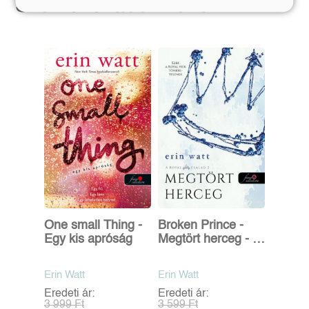
Szerző további művei
One small Thing -
Broken Prince -
Egy kis apróság
Megtört herceg - A
Royal család 2.
Erin Watt
Erin Watt
Eredeti ár:
Eredeti ár:
3 999 Ft
3 599 Ft