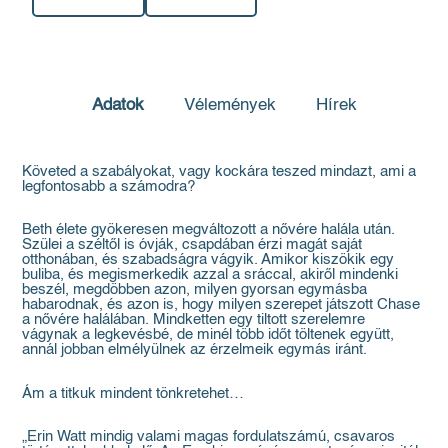
Adatok
Vélemények
Hírek
Követed a szabályokat, vagy kockára teszed mindazt, ami a
legfontosabb a számodra?
Beth élete gyökeresen megváltozott a nővére halála után.
Szülei a széltől is óvják, csapdában érzi magát saját
otthonában, és szabadságra vágyik. Amikor kiszökik egy
buliba, és megismerkedik azzal a sráccal, akiről mindenki
beszél, megdöbben azon, milyen gyorsan egymásba
habarodnak, és azon is, hogy milyen szerepet játszott Chase
a nővére halálában. Mindketten egy tiltott szerelemre
vágynak a legkevésbé, de minél több időt töltenek együtt,
annál jobban elmélyülnek az érzelmeik egymás iránt.
Ám a titkuk mindent tönkretehet…
„Erin Watt mindig valami magas fordulatszámú, csavaros