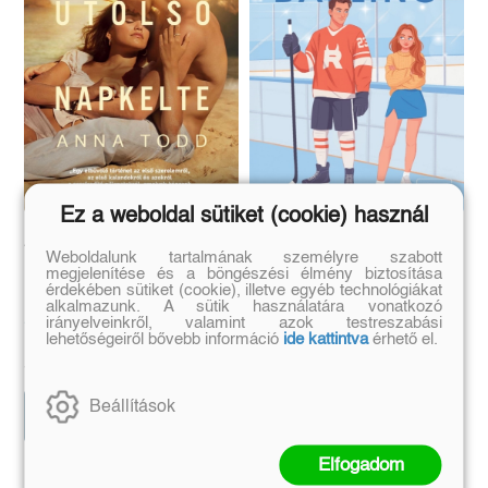
Ez a weboldal sütiket (cookie) használ
Az utolsó napkelte
Rival Darling
Weboldalunk tartalmának személyre szabott
megjelenítése és a böngészési élmény biztosítása
érdekében sütiket (cookie), illetve egyéb technológiákat
alkalmazunk. A sütik használatára vonatkozó
Anna Todd
Alexandra Moody
irányelveinkről, valamint azok testreszabási
lehetőségeiről bővebb információ
ide kattintva
érhető el.
Eredeti ár:
Kötött ár:
Eredeti ár:
Kötött ár:
4 941 Ft
5 399 Ft
5 490 Ft
5 999 Ft
Beállítások
Előrendelem
Előrendelem
Elfogadom