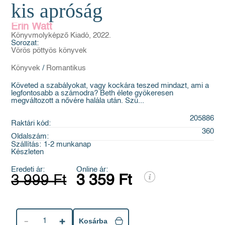
kis apróság
Erin Watt
Könyvmolyképző Kiadó, 2022.
Sorozat:
Vörös pöttyös könyvek
Könyvek
/
Romantikus
Követed a szabályokat, vagy kockára teszed mindazt, ami a
legfontosabb a számodra? Beth élete gyökeresen
megváltozott a nővére halála után. Szü...
205886
Raktári kód:
360
Oldalszám:
Szállítás:
1-2 munkanap
Készleten
Eredeti ár:
Online ár:
3 999 Ft
3 359 Ft
1
Kosárba