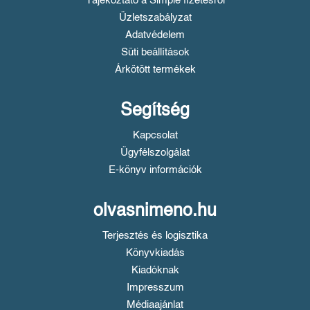
Tájékoztató a Simple fizetésről
Üzletszabályzat
Adatvédelem
Süti beállítások
Árkötött termékek
Segítség
Kapcsolat
Ügyfélszolgálat
E-könyv információk
olvasnimeno.hu
Terjesztés és logisztika
Könyvkiadás
Kiadóknak
Impresszum
Médiaajánlat