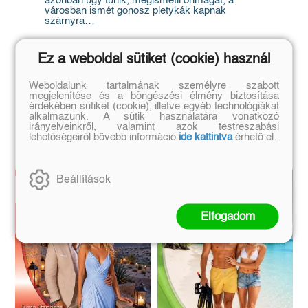
azonban úgy tűnik, megismétli önmagát, a
városban ismét gonosz pletykák kapnak
szárnyra…
Ez a weboldal sütiket (cookie) használ
Weboldalunk tartalmának személyre szabott
megjelenítése és a böngészési élmény biztosítása
érdekében sütiket (cookie), illetve egyéb technológiákat
alkalmazunk. A sütik használatára vonatkozó
Hasonló könyvek
irányelveinkről, valamint azok testreszabási
lehetőségeiről bővebb információ
ide kattintva
érhető el.
Beállítások
Elfogadom