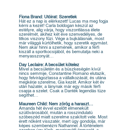
Fiona Brand: Utóirat: Szeretlek
Hát ez a nap is elérkezett! Lucas ma meg fogja
kérni a kezét! Carla boldogan készül az
estélyre, alig várja, hogy viszontlássa élete
szerelmét, akihez két éve szenvedélyes, de
titkos viszony fűzi. Vége a bujkálásnak, most
már világgá kürtölhetik, hogy szeretik egymást.
Nem akar hinni a szemének, amikor a férfi
kiszáll a sportkocsijából, és bemutatja neki a
menyasszonyát…
Day Leclaire: A becsület kötelez
Mivel a becsületén és a büszkeségén kívül
nincs semmije, Constantine Romano elutazik,
hogy felvirágoztassa a vállalkozását, és utána
megkérje szerelme, Gia kezét. Amikor két év
után hazatér, a lánynak már egy másik férfi
csapja a szelet. Csak a Danték legendás tüze
segíthet…
Maureen Child: Nem zörög a haraszt…
Amanda hét évvel ezelőtt elmenekült
szülővárosából, miután a rosszindulatú
szóbeszéd miatt szerelme szakított vele. Most
érett nőként visszatér, mert úgy gondolja, már
képes szembenézni Nathannel. A történelem