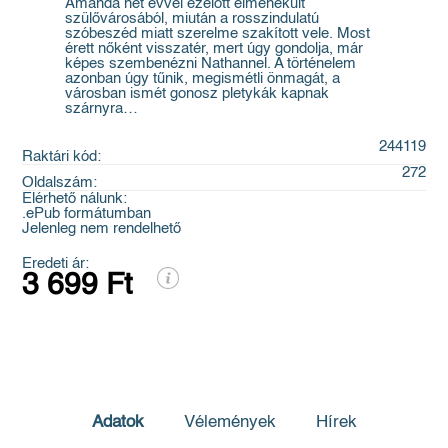
Amanda hét évvel ezelőtt elmenekült
szülővárosából, miután a rosszindulatú
szóbeszéd miatt szerelme szakított vele. Most
érett nőként visszatér, mert úgy gondolja, már
képes szembenézni Nathannel. A történelem
azonban úgy tűnik, megismétli önmagát, a
városban ismét gonosz pletykák kapnak
szárnyra…
244119
Raktári kód:
272
Oldalszám:
Elérhető nálunk:
.ePub formátumban
Jelenleg nem rendelhető
Eredeti ár:
3 699 Ft
Adatok
Vélemények
Hírek