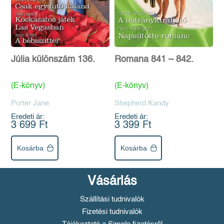
Júlia különszám 136.
Romana 841 – 842.
(E-könyv)
(E-könyv)
Porter Jane
Shepherd Kandy
Eredeti ár:
Eredeti ár:
3 699 Ft
3 399 Ft
Kosárba
Kosárba
Vásárlás
Szállítási tudnivalók
Fizetési tudnivalók