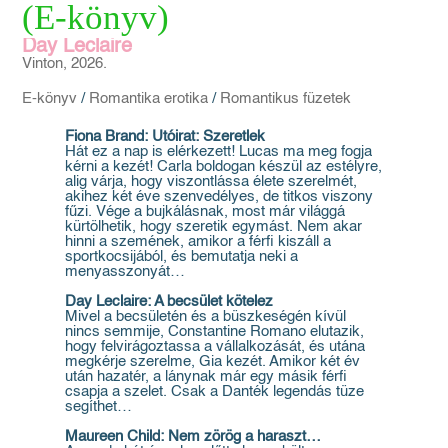
(E-könyv)
Day Leclaire
Vinton, 2026.
E-könyv
/
Romantika erotika
/
Romantikus füzetek
Fiona Brand: Utóirat: Szeretlek
Hát ez a nap is elérkezett! Lucas ma meg fogja
kérni a kezét! Carla boldogan készül az estélyre,
alig várja, hogy viszontlássa élete szerelmét,
akihez két éve szenvedélyes, de titkos viszony
fűzi. Vége a bujkálásnak, most már világgá
kürtölhetik, hogy szeretik egymást. Nem akar
hinni a szemének, amikor a férfi kiszáll a
sportkocsijából, és bemutatja neki a
menyasszonyát…
Day Leclaire: A becsület kötelez
Mivel a becsületén és a büszkeségén kívül
nincs semmije, Constantine Romano elutazik,
hogy felvirágoztassa a vállalkozását, és utána
megkérje szerelme, Gia kezét. Amikor két év
után hazatér, a lánynak már egy másik férfi
csapja a szelet. Csak a Danték legendás tüze
segíthet…
Maureen Child: Nem zörög a haraszt…