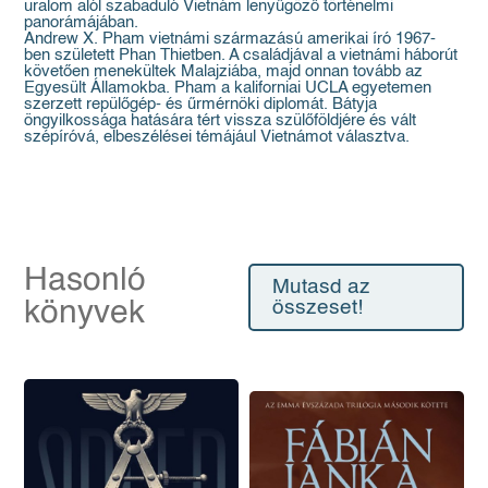
uralom alól szabaduló Vietnám lenyűgöző történelmi
panorámájában.
Andrew X. Pham vietnámi származású amerikai író 1967-
ben született Phan Thietben. A családjával a vietnámi háborút
követően menekültek Malajziába, majd onnan tovább az
Egyesült Államokba. Pham a kaliforniai UCLA egyetemen
szerzett repülőgép- és űrmérnöki diplomát. Bátyja
öngyilkossága hatására tért vissza szülőföldjére és vált
szépíróvá, elbeszélései témájául Vietnámot választva.
Hasonló
Mutasd az
könyvek
összeset!