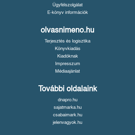
Ügyfélszolgálat
E-könyv információk
olvasnimeno.hu
Terjesztés és logisztika
Könyvkiadás
Kiadóknak
Impresszum
Médiaajánlat
További oldalaink
dnapro.hu
sajatmarka.hu
csabaimark.hu
jelenvagyok.hu