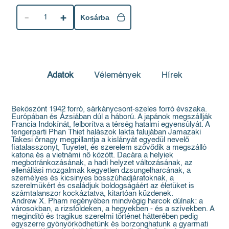
1
Kosárba
Adatok
Vélemények
Hírek
Beköszönt 1942 forró, sárkánycsont-szeles forró évszaka.
Európában és Ázsiában dúl a háború. A japánok megszállják
Francia Indokínát, felborítva a térség hatalmi egyensúlyát. A
tengerparti Phan Thiet halászok lakta falujában Jamazaki
Takesi őrnagy megpillantja a kislányát egyedül nevelő
fiatalasszonyt, Tuyetet, és szerelem szövődik a megszálló
katona és a vietnámi nő között. Dacára a helyiek
megbotránkozásának, a hadi helyzet változásának, az
ellenállási mozgalmak kegyetlen dzsungelharcának, a
személyes és kicsinyes bosszúhadjáratoknak, a
szerelmükért és családjuk boldogságáért az életüket is
számtalanszor kockáztatva, kitartóan küzdenek.
Andrew X. Pham regényében mindvégig harcok dúlnak: a
városokban, a rizsföldeken, a hegyekben - és a szívekben. A
megindító és tragikus szerelmi történet hátterében pedig
egyszerre gyönyörködhetünk és borzonghatunk a gyarmati