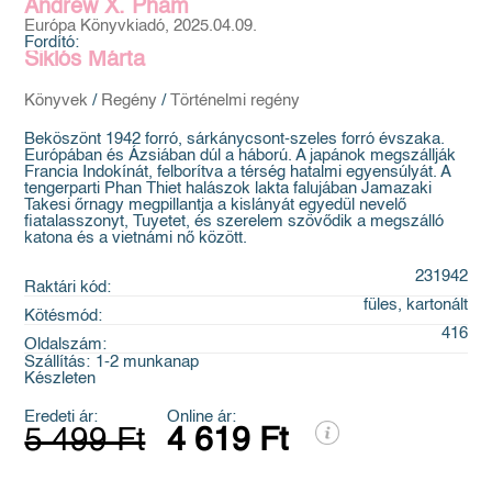
Andrew X. Pham
Európa Könyvkiadó, 2025.04.09.
Fordító:
Siklós Márta
Könyvek
/
Regény
/
Történelmi regény
Beköszönt 1942 forró, sárkánycsont-szeles forró évszaka.
Európában és Ázsiában dúl a háború. A japánok megszállják
Francia Indokínát, felborítva a térség hatalmi egyensúlyát. A
tengerparti Phan Thiet halászok lakta falujában Jamazaki
Takesi őrnagy megpillantja a kislányát egyedül nevelő
fiatalasszonyt, Tuyetet, és szerelem szövődik a megszálló
katona és a vietnámi nő között.
231942
Raktári kód:
füles, kartonált
Kötésmód:
416
Oldalszám:
Szállítás:
1-2 munkanap
Készleten
Eredeti ár:
Online ár:
5 499 Ft
4 619 Ft