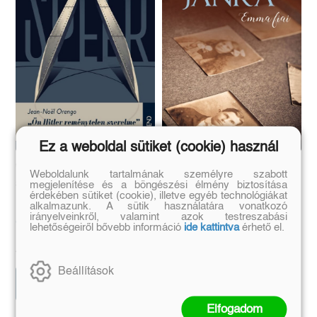
Ez a weboldal sütiket (cookie) használ
"Ön Hitler reménytelen
Emma fiai
Weboldalunk tartalmának személyre szabott
szerelme"
megjelenítése és a böngészési élmény biztosítása
érdekében sütiket (cookie), illetve egyéb technológiákat
alkalmazunk. A sütik használatára vonatkozó
irányelveinkről, valamint azok testreszabási
Jean - Noel Orengo
Fábián Janka
lehetőségeiről bővebb információ
ide kattintva
érhető el.
Eredeti ár:
Kötött ár:
Eredeti ár:
Bevezető ár:
4 499 Ft
4 949 Ft
4 999 Ft
5 499 Ft
Beállítások
Előrendelem
Előrendelem
Elfogadom