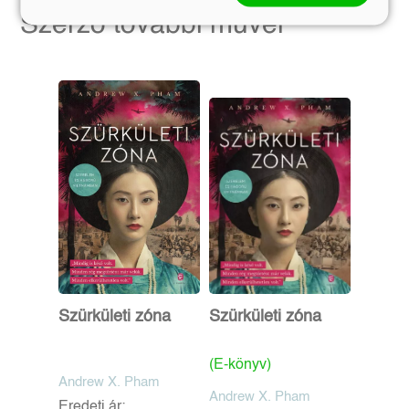
Szerző további művei
Szürkületi zóna
Szürkületi zóna
(E-könyv)
Andrew X. Pham
Andrew X. Pham
Eredeti ár: