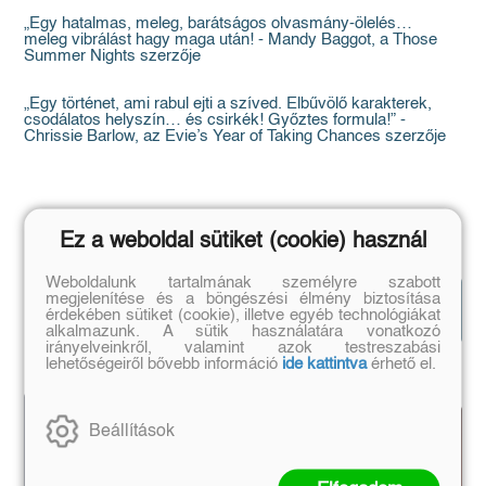
„Egy hatalmas, meleg, barátságos olvasmány-ölelés…
meleg vibrálást hagy maga után! - Mandy Baggot, a Those
Summer Nights szerzője
„Egy történet, ami rabul ejti a szíved. Elbűvölő karakterek,
csodálatos helyszín… és csirkék! Győztes formula!” -
Chrissie Barlow, az Evie’s Year of Taking Chances szerzője
Ez a weboldal sütiket (cookie) használ
Weboldalunk tartalmának személyre szabott
Hasonló
megjelenítése és a böngészési élmény biztosítása
Mutasd az
érdekében sütiket (cookie), illetve egyéb technológiákat
könyvek
összeset!
alkalmazunk. A sütik használatára vonatkozó
irányelveinkről, valamint azok testreszabási
lehetőségeiről bővebb információ
ide kattintva
érhető el.
Beállítások