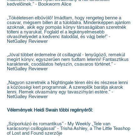
kedvelőinek.” - Bookworm Alice
„Tökéletesen elbűvölő! Imádtam, hogy rengeteg benne a
csavar, mégsem billen át a túloldalra. Mindenképpen ajánlom
azoknak, akik egy pompás könyv társaságában szeretnék
tölteni a nyarukat. Foglald el a legkényelmesebb
olvasóhelyedet a kedvenc italoddal, és vágj bele!” -
NetGalley Reviewer
„Jóval többet érdemelne öt csillagnál - lenyűgöző, remekül
megírt könyv, egyszerűen nem tudtam letenni! Fantasztikus
karakterek, csodálatos helyszín, csavaros történet.” -
NetGalley Reviewer
„Nagyon szeretnék a Nightingale téren élni és részese lenni
a közösségi kert programnak. A szereplők barátja akarok
lenni. Remek olvasmány egy tavaszi/nyári estére.” -
NetGalley Reviewer
Vélemények Heidi Swain többi regényéről:
„Sziporkázó és romantikus” - My Weekly „Tele van
karácsonyi csillogással” - Trisha Ashley, a The Little Teashop
of Lost and Found szerzője