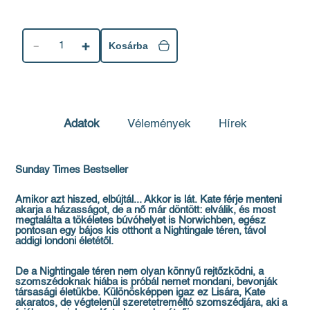
1
Kosárba
Adatok
Vélemények
Hírek
Sunday Times Bestseller
Amikor azt hiszed, elbújtál... Akkor is lát. Kate férje menteni
akarja a házasságot, de a nő már döntött: elválik, és most
megtalálta a tökéletes búvóhelyet is Norwichben, egész
pontosan egy bájos kis otthont a Nightingale téren, távol
addigi londoni életétől.
De a Nightingale téren nem olyan könnyű rejtőzködni, a
szomszédoknak hiába is próbál nemet mondani, bevonják
társasági életükbe. Különösképpen igaz ez Lisára, Kate
akaratos, de végtelenül szeretetreméltó szomszédjára, aki a