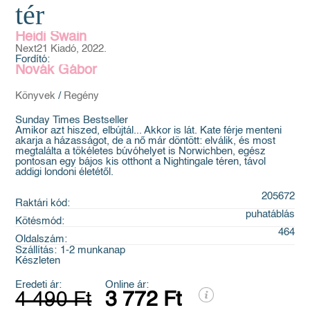
tér
Heidi Swain
Next21 Kiadó, 2022.
Fordító:
Novák Gábor
Könyvek
/
Regény
Sunday Times Bestseller
Amikor azt hiszed, elbújtál... Akkor is lát. Kate férje menteni
akarja a házasságot, de a nő már döntött: elválik, és most
megtalálta a tökéletes búvóhelyet is Norwichben, egész
pontosan egy bájos kis otthont a Nightingale téren, távol
addigi londoni életétől.
205672
Raktári kód:
puhatáblás
Kötésmód:
464
Oldalszám:
Szállítás:
1-2 munkanap
Készleten
Eredeti ár:
Online ár:
4 490 Ft
3 772 Ft