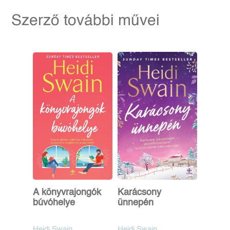
Szerző további művei
A könyvrajongók
Karácsony
búvóhelye
ünnepén
Heidi Swain
Heidi Swain