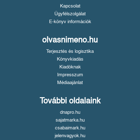
Kapcsolat
Ügyfélszolgálat
E-könyv információk
olvasnimeno.hu
Terjesztés és logisztika
Könyvkiadás
Kiadóknak
Impresszum
Médiaajánlat
További oldalaink
dnapro.hu
sajatmarka.hu
csabaimark.hu
jelenvagyok.hu