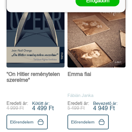
Elfogadom
"Ön Hitler reménytelen
Emma fiai
szerelme"
Fábián Janka
Eredeti ár:
Kötött ár:
Eredeti ár:
Bevezető ár:
4 499 Ft
4 949 Ft
4 999 Ft
5 499 Ft
Előrendelem
Előrendelem