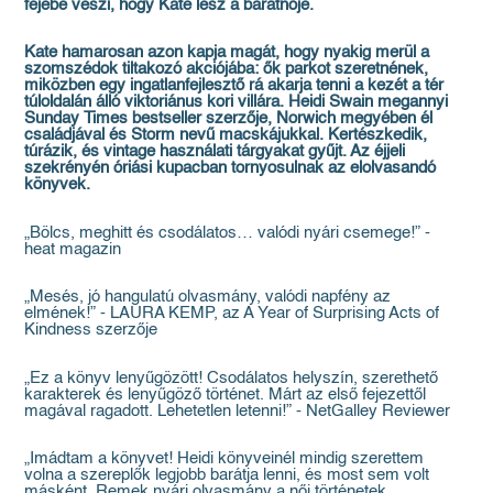
fejébe veszi, hogy Kate lesz a barátnője.
Kate hamarosan azon kapja magát, hogy nyakig merül a
szomszédok tiltakozó akciójába: ők parkot szeretnének,
miközben egy ingatlanfejlesztő rá akarja tenni a kezét a tér
túloldalán álló viktoriánus kori villára. Heidi Swain megannyi
Sunday Times bestseller szerzője, Norwich megyében él
családjával és Storm nevű macskájukkal. Kertészkedik,
túrázik, és vintage használati tárgyakat gyűjt. Az éjjeli
szekrényén óriási kupacban tornyosulnak az elolvasandó
könyvek.
„Bölcs, meghitt és csodálatos… valódi nyári csemege!” -
heat magazin
„Mesés, jó hangulatú olvasmány, valódi napfény az
elmének!” - LAURA KEMP, az A Year of Surprising Acts of
Kindness szerzője
„Ez a könyv lenyűgözött! Csodálatos helyszín, szerethető
karakterek és lenyűgöző történet. Márt az első fejezettől
magával ragadott. Lehetetlen letenni!” - NetGalley Reviewer
„Imádtam a könyvet! Heidi könyveinél mindig szerettem
volna a szereplők legjobb barátja lenni, és most sem volt
másként. Remek nyári olvasmány a női történetek