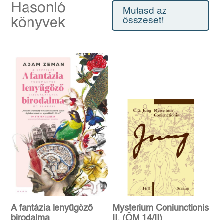
Hasonló
Mutasd az
könyvek
összeset!
A fantázia lenyűgöző
Mysterium Coniunctionis
birodalma
II. (ÖM 14/II)