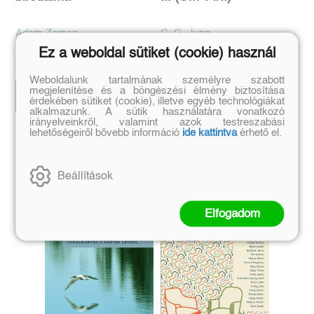
Adam Zeman
C. G. Jung
Ez a weboldal sütiket (cookie) használ
Eredeti ár:
Kötött ár:
Eredeti ár:
Kötött ár:
6 831 Ft
8 798 Ft
7 590 Ft
9 775 Ft
Weboldalunk tartalmának személyre szabott
megjelenítése és a böngészési élmény biztosítása
Előrendelem
Kosárba
érdekében sütiket (cookie), illetve egyéb technológiákat
alkalmazunk. A sütik használatára vonatkozó
irányelveinkről, valamint azok testreszabási
lehetőségeiről bővebb információ
ide kattintva
érhető el.
Szerző további művei
Beállítások
Elfogadom