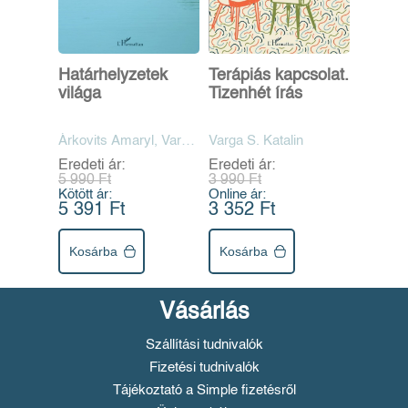
Határhelyzetek
Terápiás kapcsolat.
világa
Tizenhét írás
Árkovits Amaryl, Varga
Varga S. Katalin
S. Katalin
Eredeti ár:
Eredeti ár:
5 990 Ft
3 990 Ft
Kötött ár:
Online ár:
5 391 Ft
3 352 Ft
Kosárba
Kosárba
Vásárlás
Szállítási tudnivalók
Fizetési tudnivalók
Tájékoztató a Simple fizetésről