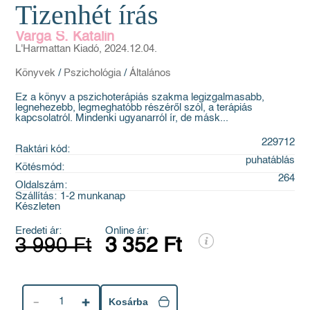
Tizenhét írás
Varga S. Katalin
L'Harmattan Kiadó, 2024.12.04.
Könyvek
/
Pszichológia
/
Általános
Ez a könyv a pszichoterápiás szakma legizgalmasabb,
legnehezebb, legmeghatóbb részéről szól, a terápiás
kapcsolatról. Mindenki ugyanarról ír, de másk...
229712
Raktári kód:
puhatáblás
Kötésmód:
264
Oldalszám:
Szállítás:
1-2 munkanap
Készleten
Eredeti ár:
Online ár:
3 990 Ft
3 352 Ft
1
Kosárba