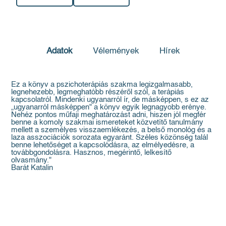
Adatok
Vélemények
Hírek
Ez a könyv a pszichoterápiás szakma legizgalmasabb,
legnehezebb, legmeghatóbb részéről szól, a terápiás
kapcsolatról. Mindenki ugyanarról ír, de másképpen, s ez az
„ugyanarról másképpen" a könyv egyik legnagyobb erénye.
Nehéz pontos műfaji meghatározást adni, hiszen jól megfér
benne a komoly szakmai ismereteket közvetítő tanulmány
mellett a személyes visszaemlékezés, a belső monológ és a
laza asszociációk sorozata egyaránt. Széles közönség talál
benne lehetőséget a kapcsolódásra, az elmélyedésre, a
továbbgondolásra. Hasznos, megérintő, lelkesítő
olvasmány."
Barát Katalin