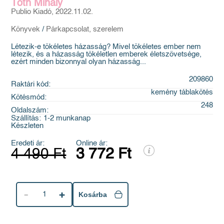
Tóth Mihály
Publio Kiadó, 2022.11.02.
Könyvek
/
Párkapcsolat, szerelem
Létezik-e tökéletes házasság? Mivel tökéletes ember nem
létezik, és a házasság tökéletlen emberek életszövetsége,
ezért minden bizonnyal olyan házasság...
209860
Raktári kód:
kemény táblakötés
Kötésmód:
248
Oldalszám:
Szállítás:
1-2 munkanap
Készleten
Eredeti ár:
Online ár:
4 490 Ft
3 772 Ft
1
Kosárba