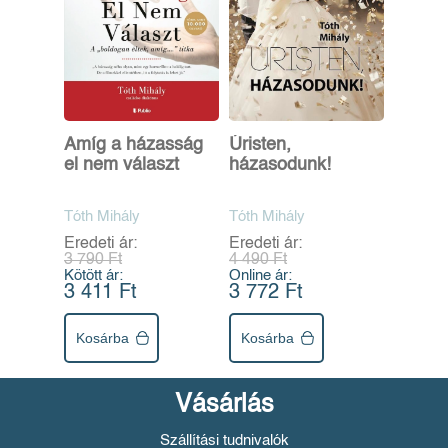
Amíg a házasság
Úristen,
el nem választ
házasodunk!
Tóth Mihály
Tóth Mihály
Eredeti ár:
Eredeti ár:
3 790 Ft
4 490 Ft
Kötött ár:
Online ár:
3 411 Ft
3 772 Ft
Kosárba
Kosárba
Vásárlás
Szállítási tudnivalók