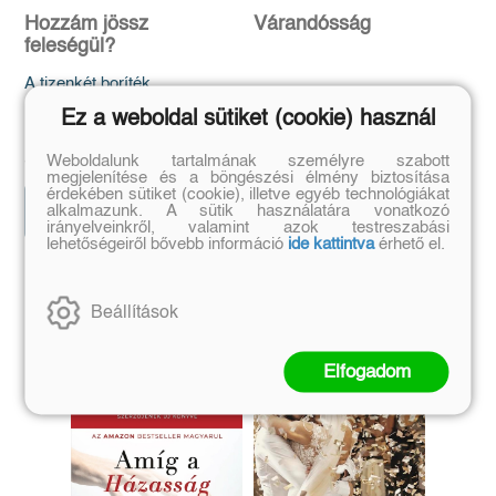
Hozzám jössz
Várandósság
feleségül?
A tizenkét boríték
Robin Lim
Bihari Ádám
Ez a weboldal sütiket (cookie) használ
Eredeti ár:
Kötött ár:
Eredeti ár:
Kötött ár:
5 399 Ft
5 999 Ft
5 399 Ft
5 999 Ft
Weboldalunk tartalmának személyre szabott
megjelenítése és a böngészési élmény biztosítása
érdekében sütiket (cookie), illetve egyéb technológiákat
Kosárba
alkalmazunk. A sütik használatára vonatkozó
Előrendelem
irányelveinkről, valamint azok testreszabási
lehetőségeiről bővebb információ
ide kattintva
érhető el.
Szerző további művei
Beállítások
Elfogadom