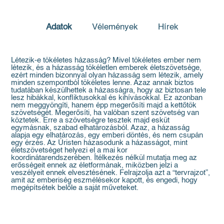
Adatok
Vélemények
Hírek
Létezik-e tökéletes házasság? Mivel tökéletes ember nem
létezik, és a házasság tökéletlen emberek életszövetsége,
ezért minden bizonnyal olyan házasság sem létezik, amely
minden szempontból tökéletes lenne. Azaz annak biztos
tudatában készülhettek a házasságra, hogy az biztosan tele
lesz hibákkal, konfliktusokkal és kihívásokkal. Ez azonban
nem meggyöngíti, hanem épp megerősíti majd a kettőtök
szövetségét. Megerősíti, ha valóban szent szövetség van
köztetek. Erre a szövetségre tesztek majd esküt
egymásnak, szabad elhatározásból. Azaz, a házasság
alapja egy elhatározás, egy emberi döntés, és nem csupán
egy érzés. Az Úristen házasodunk a házasságot, mint
életszövetséget helyezi el a mai kor
koordinátarendszerében. Ítélkezés nélkül mutatja meg az
erősségeit ennek az életformának, miközben jelzi a
veszélyeit ennek elvesztésének. Felrajzolja azt a “tervrajzot”,
amit az emberiség eszmélésekor kapott, és engedi, hogy
megépítsétek belőle a saját műveteket.