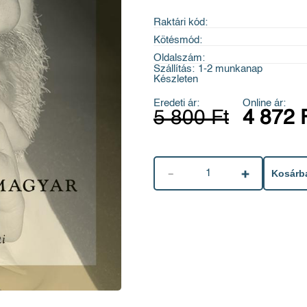
Raktári kód:
Kötésmód:
Oldalszám:
Szállítás:
1-2 munkanap
Készleten
Eredeti ár:
Online ár:
5 800 Ft
4 872 
1
Kosárb