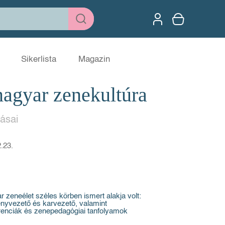
Sikerlista
Magazin
magyar zenekultúra
rásai
.23.
 zeneélet széles körben ismert alakja volt:
ényvezető és karvezető, valamint
renciák és zenepedagógiai tanfolyamok