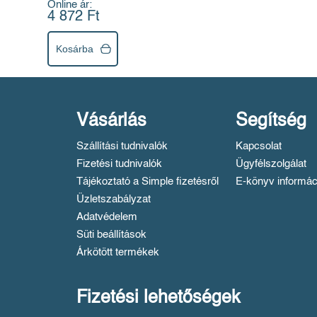
Online ár:
4 872 Ft
Kosárba
Vásárlás
Segítség
Szállítási tudnivalók
Kapcsolat
Fizetési tudnivalók
Ügyfélszolgálat
Tájékoztató a Simple fizetésről
E-könyv informác
Üzletszabályzat
Adatvédelem
Süti beállítások
Árkötött termékek
Fizetési lehetőségek