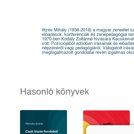
Ittzés Mihály (1938-2018) a magyar zeneélet s
előadások, konferenciák és zenepedagógiai ta
1970-ben Kodály Zoltánné hívására Kecskemétre
volt. Pozíciójából adódóan írásainak és előadás
népzenéről vagy pedagógiáról. Válogatott írás
megfogalmazott gondolatai révén izgalmas olv
Hasonló könyvek