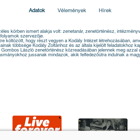
Adatok
Vélemények
Hírek
zéles körben ismert alakja volt: zenetanár, zenetörténész, intézmén
nfolyamok szervezője.
 költözött, hogy részt vegyen a Kodály Intézet létrehozásában, amel
ainak többsége Kodály Zoltánhoz és az általa kijelölt feladatokhoz ka
ai Gombos László zenetörténész közreadásában jelennek meg azzal a
asmányokhoz jussanak mindazok, akik felfedezőútra indulnak a mag