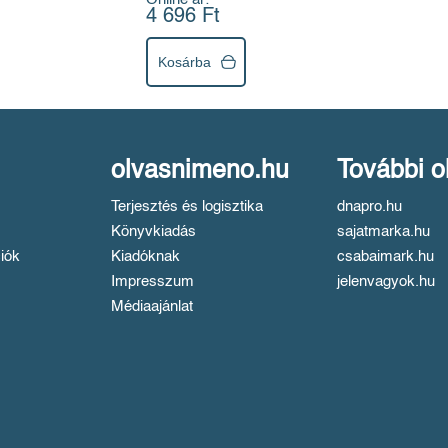
4 696 Ft
Kosárba
olvasnimeno.hu
További o
Terjesztés és logisztika
dnapro.hu
Könyvkiadás
sajatmarka.hu
iók
Kiadóknak
csabaimark.hu
Impresszum
jelenvagyok.hu
Médiaajánlat