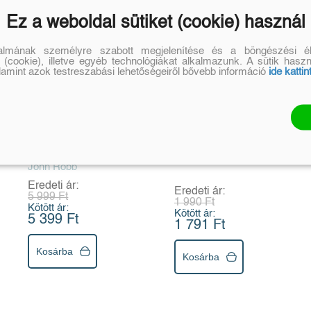
Ez a weboldal sütiket (cookie) használ
talmának személyre szabott megjelenítése és a böngészési él
 (cookie), illetve egyéb technológiákat alkalmazunk. A sütik hasz
alamint azok testreszabási lehetőségeiről bővebb információ
ide kattin
Live Forever
Dalszerző
Magyar zenei
John Robb
újjászületések a 20.
században
Eredeti ár:
Eredeti ár:
5 999 Ft
1 990 Ft
Kötött ár:
Kötött ár:
5 399 Ft
1 791 Ft
Kosárba
Kosárba