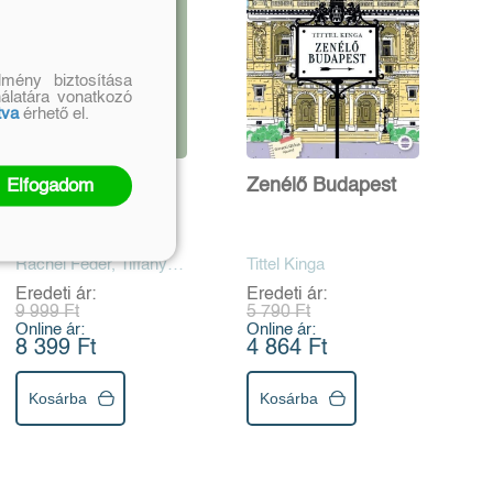
mény biztosítása
nálatára vonatkozó
tva
érhető el.
Elfogadom
Taylor Swift
Zenélő Budapest
könyves világa
Rachel Feder, Tiffany
Tittel Kinga
Tatream
Eredeti ár:
Eredeti ár:
9 999 Ft
5 790 Ft
Online ár:
Online ár:
8 399 Ft
4 864 Ft
Kosárba
Kosárba