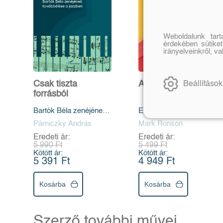
Weboldalunk tar
érdekében sütiket
irányelveinkről, v
Csak tiszta
Az éjszaka népe
Beállítások
forrásból
Bartók Béla zenéjének
Egy DJ történetei a 90-
továbbélése a jazzben
es évek New Yorkjáról
Párniczky András
Mark Ronson
Eredeti ár:
Eredeti ár:
5 990 Ft
5 499 Ft
Kötött ár:
Kötött ár:
5 391 Ft
4 949 Ft
Kosárba
Kosárba
Szerző további művei