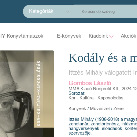
Kategóriák
IY Könyvtámaszok
E-könyvek
Akciók
Kiadóink
Kodály és a 
Ittzés Mihály válogatott í
Gombos László
MMA Kiadó Nonprofit Kft., 2024.12
Sorozat:
Kor - Kultúra - Kapcsolódás
Könyvek
/
Művészet
/
Zene
Ittzés Mihály (1938-2018) a magyar
zenetanár, zenetörténész, intézm
hangversenyek, előadások, konfe
szervezője.