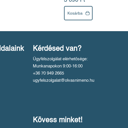
3 090 Ft
Kosárba
ldalaink
Kérdésed van?
Ügyfélszolgálat elérhetősége:
Munkanapokon 9:00-16:00
+36 70 949 2665
ugyfelszolgalat@olvasnimeno.hu
Kövess minket!