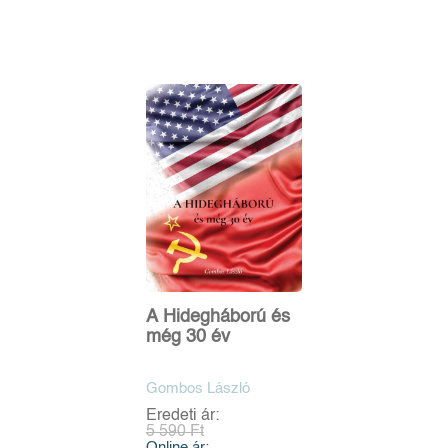
A Hidegháború és
még 30 év
Gombos László
Eredeti ár:
5 590 Ft
Online ár: