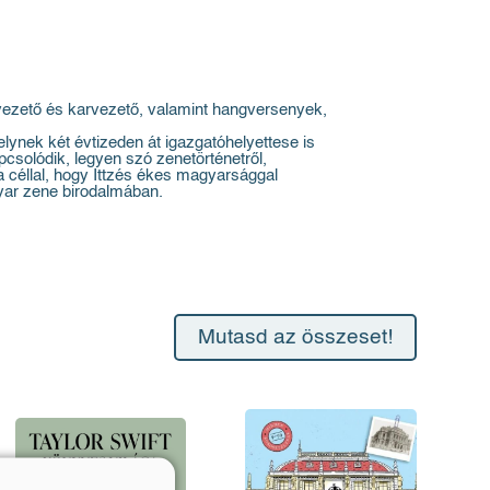
yvezető és karvezető, valamint hangversenyek,
ynek két évtizeden át igazgatóhelyettese is
pcsolódik, legyen szó zenetörténetről,
 céllal, hogy Ittzés ékes magyarsággal
yar zene birodalmában.
Mutasd az összeset!