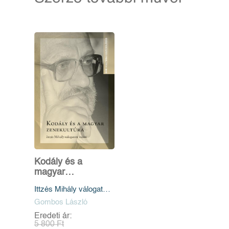
Kodály és a
magyar
zenekultúra
Ittzés Mihály válogatott
írásai
Gombos László
Eredeti ár:
5 800 Ft