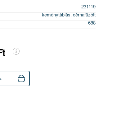
231119
keménytáblás, cérnafűzött
688
Ft
a