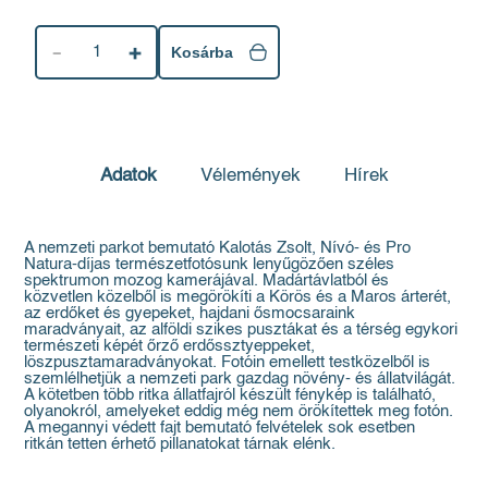
1
Kosárba
Adatok
Vélemények
Hírek
A nemzeti parkot bemutató Kalotás Zsolt, Nívó- és Pro
Natura-díjas természetfotósunk lenyűgözően széles
spektrumon mozog kamerájával. Madártávlatból és
közvetlen közelből is megörökíti a Körös és a Maros árterét,
az erdőket és gyepeket, hajdani ősmocsaraink
maradványait, az alföldi szikes pusztákat és a térség egykori
természeti képét őrző erdőssztyeppeket,
löszpusztamaradványokat. Fotóin emellett testközelből is
szemlélhetjük a nemzeti park gazdag növény- és állatvilágát.
A kötetben több ritka állatfajról készült fénykép is található,
olyanokról, amelyeket eddig még nem örökítettek meg fotón.
A megannyi védett fajt bemutató felvételek sok esetben
ritkán tetten érhető pillanatokat tárnak elénk.