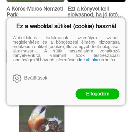
A Körös-Maros Nemzeti
Ezt a könyvet kell
Park
elolvasnod, ha jó fotókat
akarsz készíteni (2.
Ez a weboldal sütiket (cookie) használ
kiadás)
Kalotás Zsolt
Henry Carroll
Weboldalunk tartalmának személyre szabott
Eredeti ár:
Online ár:
Eredeti ár:
Kötött ár:
megjelenítése és a böngészési élmény biztosítása
10 919 Ft
6 296 Ft
12 999 Ft
6 995 Ft
érdekében sütiket (cookie), illetve egyéb technológiákat
alkalmazunk. A sütik használatára vonatkozó
irányelveinkről, valamint azok testreszabási
Kosárba
Kosárba
lehetőségeiről bővebb információ
ide kattintva
érhető el.
Szerző további művei
Beállítások
Elfogadom