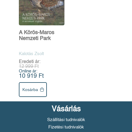
A Körös-Maros
Nemzeti Park
Kalotás Zsolt
Eredeti ár:
12 999 Ft
Online ár:
10 919 Ft
Kosárba
Vásárlás
Szállítási tudnivalók
Fizetési tudnivalók