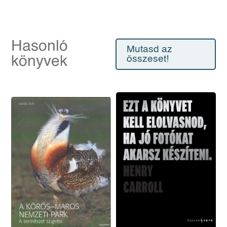
Hasonló
Mutasd az
könyvek
összeset!