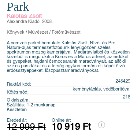
Park
Kalotás Zsolt
Alexandra Kiadó, 2008.
Könyvek
/
Művészet
/
Fotóművészet
A nemzeti parkot bemutató Kalotás Zsolt, Nívó- és Pro
Natura-díjas természetfotósunk lenyűgözően széles
spektrumon mozog kamerájával. Madártávlatból és közvetlen
közelből is megörökíti a Körös és a Maros árterét, az erdőket
és gyepeket, hajdani ősmocsaraink maradványait, az alföldi
szikes pusztákat és a térség egykori természeti képét őrző
erdőssztyeppeket, löszpusztamaradványokat.
245429
Raktári kód:
keménytáblás, védőborítóval
Kötésmód:
216
Oldalszám:
Szállítás:
1-2 munkanap
Készleten
Eredeti ár:
Online ár:
12 999 Ft
10 919 Ft