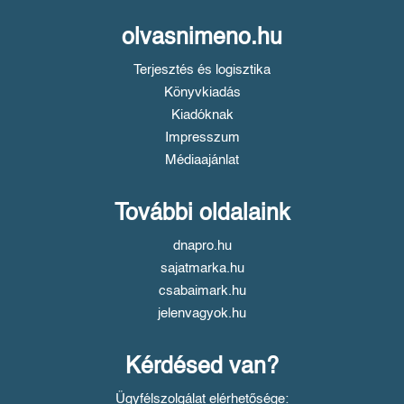
olvasnimeno.hu
Terjesztés és logisztika
Könyvkiadás
Kiadóknak
Impresszum
Médiaajánlat
További oldalaink
dnapro.hu
sajatmarka.hu
csabaimark.hu
jelenvagyok.hu
Kérdésed van?
Ügyfélszolgálat elérhetősége: