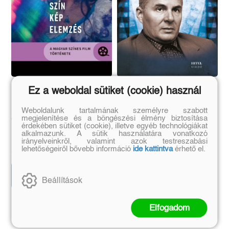
Szín-kép-elemzés
Négyszemközt
Ez a weboldal sütiket (cookie) használ
Nemeskürty Istvánnal
Weboldalunk tartalmának személyre szabott
A magyar színes film
megjelenítése és a böngészési élmény biztosítása
érdekében sütiket (cookie), illetve egyéb technológiákat
története
Koltay Gábor
Kovács Ágnes
alkalmazunk. A sütik használatára vonatkozó
Eredeti ár:
Kötött ár:
irányelveinkről, valamint azok testreszabási
Eredeti ár:
Kötött ár:
4 049 Ft
4 499 Ft
lehetőségeiről bővebb információ
ide kattintva
érhető el.
5 040 Ft
5 600 Ft
Kosárba
Kosárba
Beállítások
Elfogadom
Szerző további művei