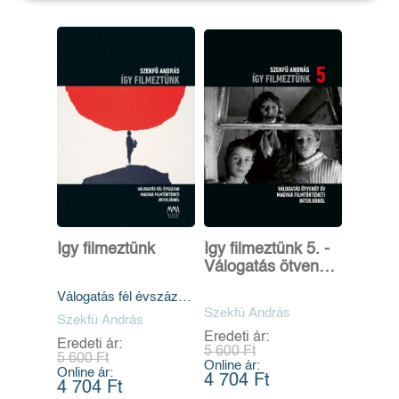
Így filmeztünk
Így filmeztünk 5. -
Válogatás ötvenöt
év magyar
Válogatás fél évszázad
filmtörténeti
magyar filmtörténeti
Szekfü András
interjúiból
Szekfü András
interjúiból
Eredeti ár:
Eredeti ár:
5 600 Ft
5 600 Ft
Online ár:
Online ár:
4 704 Ft
4 704 Ft