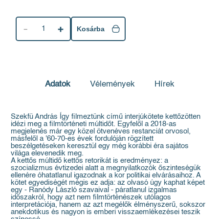
1
Kosárba
Adatok
Vélemények
Hírek
Szekfü András Így filmeztünk című interjúkötete kettőzötten
idézi meg a filmtörténeti múltidőt. Egyfelől a 2018-as
megjelenés már egy közel ötvenéves restanciát orvosol,
másfelől a '60-70-es évek fordulóján rögzített
beszélgetéseken keresztül egy még korábbi éra sajátos
világa elevenedik meg.
A kettős múltidő kettős retorikát is eredményez: a
szocializmus évtizedei alatt a megnyilatkozók őszinteségük
ellenére óhatatlanul igazodnak a kor politikai elvárásaihoz. A
kötet egyediségét mégis ez adja: az olvasó úgy kaphat képet
egy - Ranódy László szavaival - páratlanul izgalmas
időszakról, hogy azt nem filmtörténészek utólagos
interpretációja, hanem az azt megélők élményszerű, sokszor
anekdotikus és nagyon is emberi visszaemlékezései teszik