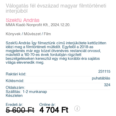
Válogatás fél évszázad magyar filmtörténeti
interjúiból
Szekfü András
MMA Kiadó Nonprofit Kft., 2024.12.20.
Könyvek
/
Művészet
/
Film
Szekfü András Így filmeztünk című interjúkötete kettőzötten
idézi meg a filmtörténeti múltidőt. Egyfelől a 2018-as
megjelenés már egy közel ötvenéves restanciát orvosol,
másfelől a '60-70-es évek fordulóján rögzített
beszélgetéseken keresztül egy még korábbi éra sajátos
világa elevenedik meg.
231115
Raktári kód:
puhatáblás
Kötésmód:
324
Oldalszám:
Szállítás:
1-2 munkanap
Készleten
Eredeti ár:
Online ár:
5 600 Ft
4 704 Ft