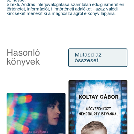
színessé.
Szekfü András interjúválogatása számtalan eddig ismeretlen
történetet, információt, filmtörténeti adalékot - azaz valódi
kincseket menekít ki a magnószalagról e könyv lapjaira.
Hasonló
Mutasd az
könyvek
összeset!