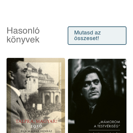
Hasonló
Mutasd az
könyvek
összeset!