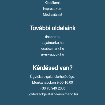
Kiadóknak
Impresszum
Médiaajánlat
További oldalaink
dnapro.hu
sajatmarka.hu
csabaimark.hu
jelenvagyok.hu
Kérdésed van?
Ügyfélszolgálat elérhetősége:
Munkanapokon 9:00-16:00
+36 70 949 2665
ugyfelszolgalat@olvasnimeno.hu