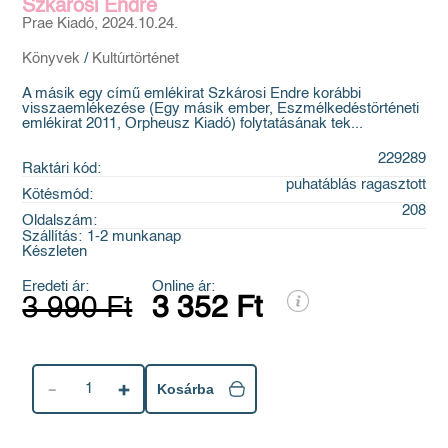
Szkárosi Endre
Prae Kiadó, 2024.10.24.
Könyvek
/
Kultúrtörténet
A másik egy című emlékirat Szkárosi Endre korábbi
visszaemlékezése (Egy másik ember, Eszmélkedéstörténeti
emlékirat 2011, Orpheusz Kiadó) folytatásának tek...
229289
Raktári kód:
puhatáblás ragasztott
Kötésmód:
208
Oldalszám:
Szállítás:
1-2 munkanap
Készleten
Eredeti ár:
Online ár:
3 990 Ft
3 352 Ft
1
Kosárba