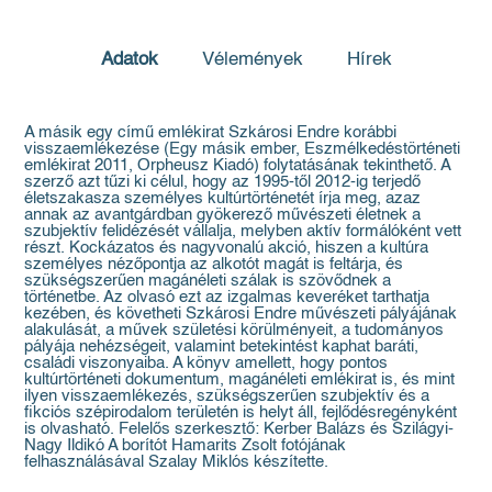
Adatok
Vélemények
Hírek
A másik egy című emlékirat Szkárosi Endre korábbi
visszaemlékezése (Egy másik ember, Eszmélkedéstörténeti
emlékirat 2011, Orpheusz Kiadó) folytatásának tekinthető. A
szerző azt tűzi ki célul, hogy az 1995-től 2012-ig terjedő
életszakasza személyes kultúrtörténetét írja meg, azaz
annak az avantgárdban gyökerező művészeti életnek a
szubjektív felidézését vállalja, melyben aktív formálóként vett
részt. Kockázatos és nagyvonalú akció, hiszen a kultúra
személyes nézőpontja az alkotót magát is feltárja, és
szükségszerűen magánéleti szálak is szövődnek a
történetbe. Az olvasó ezt az izgalmas keveréket tarthatja
kezében, és követheti Szkárosi Endre művészeti pályájának
alakulását, a művek születési körülményeit, a tudományos
pályája nehézségeit, valamint betekintést kaphat baráti,
családi viszonyaiba. A könyv amellett, hogy pontos
kultúrtörténeti dokumentum, magánéleti emlékirat is, és mint
ilyen visszaemlékezés, szükségszerűen szubjektív és a
fikciós szépirodalom területén is helyt áll, fejlődésregényként
is olvasható. Felelős szerkesztő: Kerber Balázs és Szilágyi-
Nagy Ildikó A borítót Hamarits Zsolt fotójának
felhasználásával Szalay Miklós készítette.