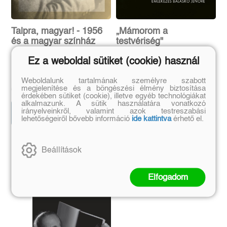
Talpra, magyar! - 1956
„Mámorom a
és a magyar színház
testvériség"
Emlékezés Balaskó Jenőre
Ez a weboldal sütiket (cookie) használ
Weboldalunk tartalmának személyre szabott
Eredeti ár:
Kötött ár:
Eredeti ár:
Kötött ár:
megjelenítése és a böngészési élmény biztosítása
5 940 Ft
6 600 Ft
5 220 Ft
5 800 Ft
érdekében sütiket (cookie), illetve egyéb technológiákat
alkalmazunk. A sütik használatára vonatkozó
irányelveinkről, valamint azok testreszabási
Kosárba
Kosárba
lehetőségeiről bővebb információ
ide kattintva
érhető el.
Beállítások
Szerző további művei
Elfogadom