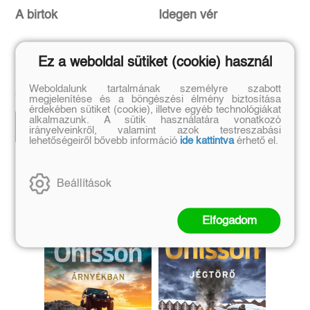
A birtok
Idegen vér
Ez a weboldal sütiket (cookie) használ
Stefan Ahnhem
Johana Gustawsson,
Thomas Enger
Eredeti ár:
Kötött ár:
Eredeti ár:
Kötött ár:
Weboldalunk tartalmának személyre szabott
5 841 Ft
4 581 Ft
6 490 Ft
5 090 Ft
megjelenítése és a böngészési élmény biztosítása
érdekében sütiket (cookie), illetve egyéb technológiákat
alkalmazunk. A sütik használatára vonatkozó
Előrendelem
Kosárba
irányelveinkről, valamint azok testreszabási
lehetőségeiről bővebb információ
ide kattintva
érhető el.
Szerző további művei
Beállítások
Elfogadom