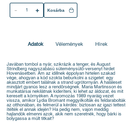
1
Kosárba
Adatok
Vélemények
Hírek
Javában tombol a nyár, szikrázik a tenger, és August
Strindberg nagyszabású süteménysütő-versenyt hirdet
Hovenäsetben. Ám az idillnek éppolyan hirtelen szakad
vége, ahogyan a köd szokta beburkolni a szigetet: egy
akasztott embert találnak a strand ugrótornyán. A haláleset
mindjárt gyanús lesz a rendőrségnek. Maria Martinsson és
munkatársai nekilátnak kideríteni, ki lehet az áldozat, és mit
keresett a környéken. A nyomozás 1989 nyaráig vezet
vissza, amikor Lydia Bromant meggyilkolták és feldarabolták
az otthonában, és felmerül a kérdés: biztosan az igazi tettest
ítélték el annak idején? Ha pedig nem, vajon meddig
hajlandók elmenni azok, akik nem szeretnék, hogy bárki is
bolygassa a múlt titkait?