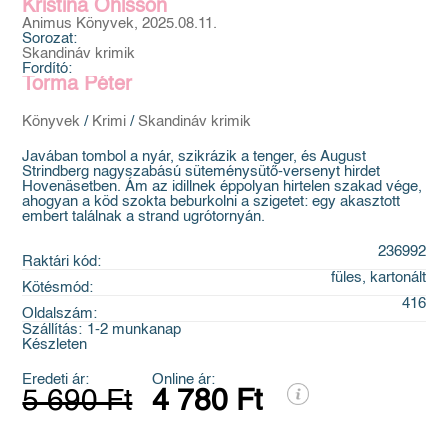
Kristina Ohlsson
Animus Könyvek, 2025.08.11.
Sorozat:
Skandináv krimik
Fordító:
Torma Péter
Könyvek
/
Krimi
/
Skandináv krimik
Javában tombol a nyár, szikrázik a tenger, és August
Strindberg nagyszabású süteménysütő-versenyt hirdet
Hovenäsetben. Ám az idillnek éppolyan hirtelen szakad vége,
ahogyan a köd szokta beburkolni a szigetet: egy akasztott
embert találnak a strand ugrótornyán.
236992
Raktári kód:
füles, kartonált
Kötésmód:
416
Oldalszám:
Szállítás:
1-2 munkanap
Készleten
Eredeti ár:
Online ár:
5 690 Ft
4 780 Ft