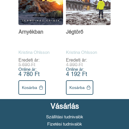
Árnyékban
Jégtörő
Kristina Ohlsson
Kristina Ohlsson
Eredeti ár:
Eredeti ár:
5 690 Ft
4 990 Ft
Online ár:
Online ár:
4 780 Ft
4 192 Ft
Kosárba
Kosárba
Vásárlás
Szállítási tudnivalók
Fizetési tudnivalók