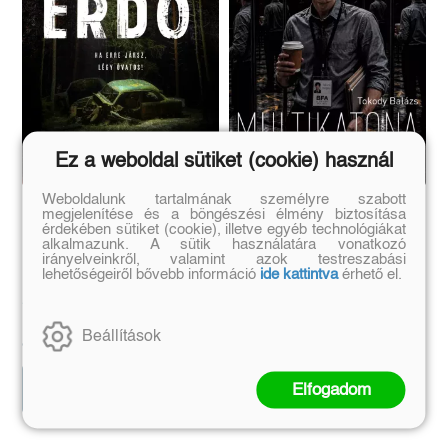
Ez a weboldal sütiket (cookie) használ
Weboldalunk tartalmának személyre szabott
Rozsdaerdő
Multikatona
megjelenítése és a böngészési élmény biztosítása
érdekében sütiket (cookie), illetve egyéb technológiákat
alkalmazunk. A sütik használatára vonatkozó
irányelveinkről, valamint azok testreszabási
(E-könyv)
(E-könyv)
lehetőségeiről bővebb információ
ide kattintva
érhető el.
Anders de la Motte
Eredeti ár:
Eredeti ár:
Beállítások
4 199 Ft
3 990 Ft
Kosárba
Kosárba
Elfogadom