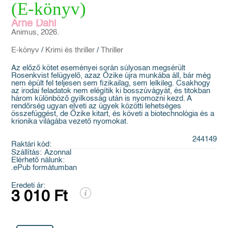
(E-könyv)
Arne Dahl
Animus, 2026.
E-könyv
/
Krimi és thriller
/
Thriller
Az előző kötet eseményei során súlyosan megsérült
Rosenkvist felügyelő, azaz Őzike újra munkába áll, bár még
nem épült fel teljesen sem fizikailag, sem lelkileg. Csakhogy
az irodai feladatok nem elégítik ki bosszúvágyát, és titokban
három különböző gyilkosság után is nyomozni kezd. A
rendőrség ugyan elveti az ügyek közötti lehetséges
összefüggést, de Őzike kitart, és követi a biotechnológia és a
krionika világába vezető nyomokat.
244149
Raktári kód:
Szállítás:
Azonnal
Elérhető nálunk:
.ePub formátumban
Eredeti ár:
3 010 Ft