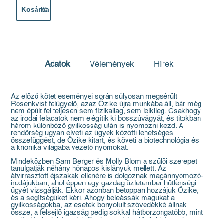
Kosárba
Adatok
Vélemények
Hírek
Az előző kötet eseményei során súlyosan megsérült
Rosenkvist felügyelő, azaz Őzike újra munkába áll, bár még
nem épült fel teljesen sem fizikailag, sem lelkileg. Csakhogy
az irodai feladatok nem elégítik ki bosszúvágyát, és titokban
három különböző gyilkosság után is nyomozni kezd. A
rendőrség ugyan elveti az ügyek közötti lehetséges
összefüggést, de Őzike kitart, és követi a biotechnológia és
a krionika világába vezető nyomokat.
Mindeközben Sam Berger és Molly Blom a szülői szerepet
tanulgatják néhány hónapos kislányuk mellett. Az
átvirrasztott éjszakák ellenére is dolgoznak magánnyomozó-
irodájukban, ahol éppen egy gazdag üzletember hűtlenségi
ügyét vizsgálják. Ekkor azonban betoppan hozzájuk Őzike,
és a segítségüket kéri. Ahogy beleássák magukat a
gyilkosságokba, az esetek bonyolult szövedékké állnak
össze, a felsejlő igazság pedig sokkal hátborzongatóbb, mint