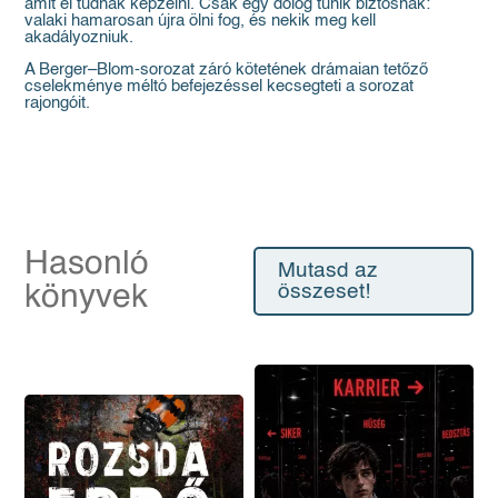
amit el tudnak képzelni. Csak egy dolog tűnik biztosnak:
valaki hamarosan újra ölni fog, és nekik meg kell
akadályozniuk.
A Berger–Blom-sorozat záró kötetének drámaian tetőző
cselekménye méltó befejezéssel kecsegteti a sorozat
rajongóit.
Hasonló
Mutasd az
könyvek
összeset!