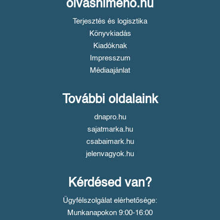
olvasnimeno.hu
Terjesztés és logisztika
Könyvkiadás
Kiadóknak
Impresszum
Médiaajánlat
További oldalaink
dnapro.hu
sajatmarka.hu
csabaimark.hu
jelenvagyok.hu
Kérdésed van?
Ügyfélszolgálat elérhetősége:
Munkanapokon 9:00-16:00