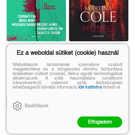
Vércseppek a havon
Hűség
Ez a weboldal sütiket (cookie) használ
Weboldalunk tartalmának személyre szabott
(E-könyv)
(E-könyv)
megjelenítése és a böngészési élmény biztosítása
érdekében sütiket (cookie), illetve egyéb technológiákat
Cserháti Éva
Martina Cole
alkalmazunk. A sütik használatára vonatkozó
irányelveinkről, valamint azok testreszabási
Eredeti ár:
Eredeti ár:
lehetőségeiről bővebb információ
ide kattintva
érhető el.
3 499 Ft
5 249 Ft
Kosárba
Kosárba
Beállítások
Elfogadom
Szerző további művei