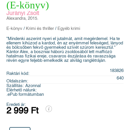
(E-könyv)
Jurányi Zsolt
Alexandra, 2015.
E-könyv
/
Krimi és thriller
/
Egyéb krimi
"Mindenki aszerint nyeri el jutalmát, amit megérdemel. Ha te
ellenem kihúzod a kardod, én az enyémmel feleséged, lányod
és bölcsőben fekvő gyermeked szívét szúrom keresztül."
Kántor Alex, a boszniai háború zsoldosából lett maffiózó
hatalmas fizikai ereje, csavaros észjárása és ravaszsága
révén egyre feljebb emelkedik az alvilág ranglétráján.
183826
Raktári kód:
640
Oldalszám:
Szállítás:
Azonnal
Elérhető nálunk:
.ePub formátumban
Eredeti ár:
2 999 Ft