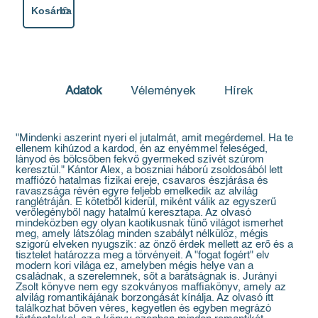
Kosárba
Adatok
Vélemények
Hírek
"Mindenki aszerint nyeri el jutalmát, amit megérdemel. Ha te
ellenem kihúzod a kardod, én az enyémmel feleséged,
lányod és bölcsőben fekvő gyermeked szívét szúrom
keresztül." Kántor Alex, a boszniai háború zsoldosából lett
maffiózó hatalmas fizikai ereje, csavaros észjárása és
ravaszsága révén egyre feljebb emelkedik az alvilág
ranglétráján. E kötetből kiderül, miként válik az egyszerű
verőlegényből nagy hatalmú keresztapa. Az olvasó
mindeközben egy olyan kaotikusnak tűnő világot ismerhet
meg, amely látszólag minden szabályt nélkülöz, mégis
szigorú elveken nyugszik: az önző érdek mellett az erő és a
tisztelet határozza meg a törvényeit. A "fogat fogért" elv
modern kori világa ez, amelyben mégis helye van a
családnak, a szerelemnek, sőt a barátságnak is. Jurányi
Zsolt könyve nem egy szokványos maffiakönyv, amely az
alvilág romantikájának borzongását kínálja. Az olvasó itt
találkozhat bőven véres, kegyetlen és egyben megrázó