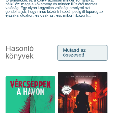
történetekkel, ez a könyv azonban minden romantikát
nélkülöz: maga a kőkemény és minden illúziótól mentes
valóság. Egy olyan kegyetlen valóság, amelyról azt
gondolhatjuk, hogy nincs közünk hozzá, pedig itt toporog az
éjszakai utcákon, és csak azt lesi, mikor hibázunk...
Hasonló
Mutasd az
könyvek
összeset!