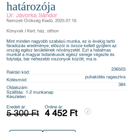
határozója
Dr. Jávorka Sándor
Nemzeti Örökség Kiadó, 2025.07.16.
Könyvek
/
Kert, ház, otthon
Mint minden nagyobb szabású munka, ez is évekig tartó
fáradozás eredménye; először is össze kellett gyűjteni az
ország egész területének növényzetét. Ezt a hatalmas
munkát a magyar botanikusok egész serege végezte és
folytatja, bár nehezebb viszonyok között, ma is.
236503
Raktári kód:
puhakötés ragasztva
Kötésmód:
384
Oldalszám:
Szállítás:
1-2 munkanap
Készleten
Eredeti ár:
Online ár:
5 300 Ft
4 452 Ft