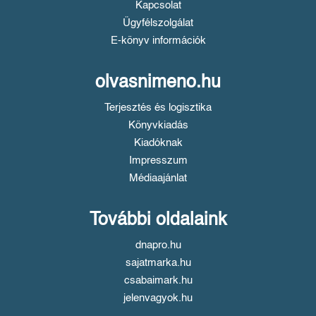
Kapcsolat
Ügyfélszolgálat
E-könyv információk
olvasnimeno.hu
Terjesztés és logisztika
Könyvkiadás
Kiadóknak
Impresszum
Médiaajánlat
További oldalaink
dnapro.hu
sajatmarka.hu
csabaimark.hu
jelenvagyok.hu