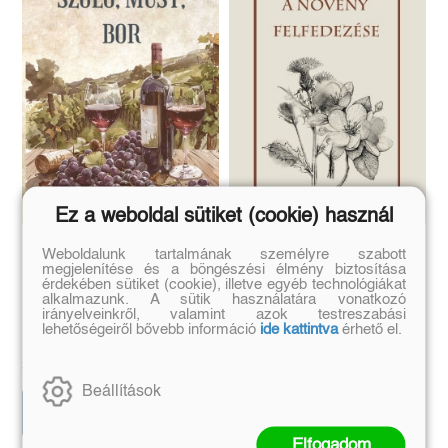
Ez a weboldal sütiket (cookie) használ
Szőlő, must, bor
A növény felfedezése
Weboldalunk tartalmának személyre szabott
megjelenítése és a böngészési élmény biztosítása
érdekében sütiket (cookie), illetve egyéb technológiákat
alkalmazunk. A sütik használatára vonatkozó
irányelveinkről, valamint azok testreszabási
S. Biró Géza
Rapaics Raymund
lehetőségeiről bővebb információ
ide kattintva
érhető el.
Eredeti ár:
Kötött ár:
Eredeti ár:
Kötött ár:
2 970 Ft
2 790 Ft
3 300 Ft
3 100 Ft
Beállítások
Kosárba
Kosárba
Elfogadom