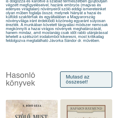
is dolgozza és karöltve a szabad természetben gyűjtőútjain
végzett megfigyeléseivel, hazánk embryós (magvas és
edényes virágtalan) növényeiről szóló eddigi ismereteinket
olyan műben foglalja össze, melynek hiányát a hazai és
külföldi szakférfiak és egyáltalában a Magyarország
növényvilága iránt érdeklődő közönség egyaránt súlyosan
érezték. A munkában követett tárgyalási módszer nemcsak
megkönnyíti a hazai virágos növények meghatározását,
hanem mindaz, amit mostanáig csak időt rabló utánjárással
lehetett a szétszórt irodalomból kikeresni, most kritikailag
feldolgozva megtalálható Jávorka Sándor dr. művében.
Hasonló
Mutasd az
könyvek
összeset!