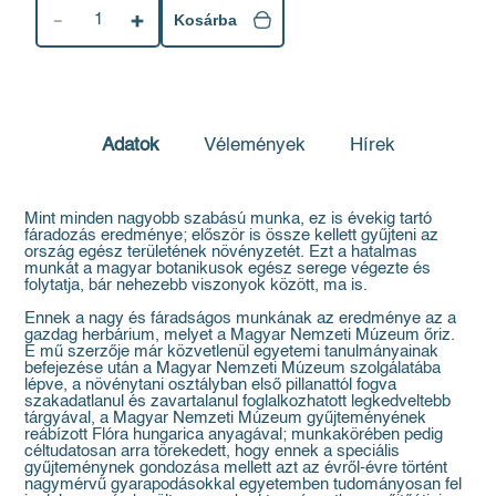
1
Kosárba
Adatok
Vélemények
Hírek
Mint minden nagyobb szabású munka, ez is évekig tartó
fáradozás eredménye; először is össze kellett gyűjteni az
ország egész területének növényzetét. Ezt a hatalmas
munkát a magyar botanikusok egész serege végezte és
folytatja, bár nehezebb viszonyok között, ma is.
Ennek a nagy és fáradságos munkának az eredménye az a
gazdag herbárium, melyet a Magyar Nemzeti Múzeum őriz.
E mű szerzője már közvetlenül egyetemi tanulmányainak
befejezése után a Magyar Nemzeti Múzeum szolgálatába
lépve, a növénytani osztályban első pillanattól fogva
szakadatlanul és zavartalanul foglalkozhatott legkedveltebb
tárgyával, a Magyar Nemzeti Múzeum gyűjteményének
reábízott Flóra hungarica anyagával; munkakörében pedig
céltudatosan arra törekedett, hogy ennek a speciális
gyűjteménynek gondozása mellett azt az évről-évre történt
nagymérvű gyarapodásokkal egyetemben tudományosan fel