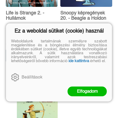
Life is Strange 2. -
Snoopy képregények
Hullámok
20. - Beagle a Holdon
Ez a weboldal sütiket (cookie) használ
Emma Vieceli
Charles M. Schulz
Eredeti ár:
Kötött ár:
Eredeti ár:
Kötött ár:
Weboldalunk tartalmának személyre szabott
4 941 Ft
1 791 Ft
5 490 Ft
1 990 Ft
megjelenítése és a böngészési élmény biztosítása
érdekében sütiket (cookie), illetve egyéb technológiákat
alkalmazunk. A sütik használatára vonatkozó
Kosárba
Előrendelem
irányelveinkről, valamint azok testreszabási
lehetőségeiről bővebb információ
ide kattintva
érhető el.
Szerző további művei
Beállítások
Elfogadom