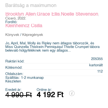
Barátság a maximumon
Brooklyn Allen
Grace Ellis
Noelle Stevenson
,
,
,
Shannon Watters
Ciceró, 2022.
Fordító:
Kleinheincz Csilla
Könyvek
/
Képregények
Jo, April, Mal, Molly és Ripley nem átlagos táborozók, és
Miss Quinzella Thiskwin Penniquiqul Thistle Crumpet tábora
belevaló hölgyféléknek nem egy átlagos...
205355
Raktári kód:
kartonált
Kötésmód:
112
Oldalszám:
Szállítás:
1-2 munkanap
Készleten
Eredeti ár:
Online ár:
4 990 Ft
4 192 Ft