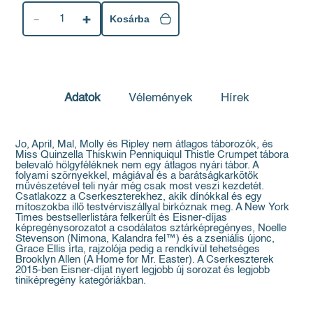
1
Kosárba
Adatok
Vélemények
Hírek
Jo, April, Mal, Molly és Ripley nem átlagos táborozók, és
Miss Quinzella Thiskwin Penniquiqul Thistle Crumpet tábora
belevaló hölgyféléknek nem egy átlagos nyári tábor. A
folyami szörnyekkel, mágiával és a barátságkarkötők
művészetével teli nyár még csak most veszi kezdetét.
Csatlakozz a Cserkeszterekhez, akik dínókkal és egy
mítoszokba illő testvérviszállyal birkóznak meg. A New York
Times bestsellerlistára felkerült és Eisner-díjas
képregénysorozatot a csodálatos sztárképregényes, Noelle
Stevenson (Nimona, Kalandra fel™) és a zseniális újonc,
Grace Ellis írta, rajzolója pedig a rendkívül tehetséges
Brooklyn Allen (A Home for Mr. Easter). A Cserkeszterek
2015-ben Eisner-díjat nyert legjobb új sorozat és legjobb
tiniképregény kategóriákban.