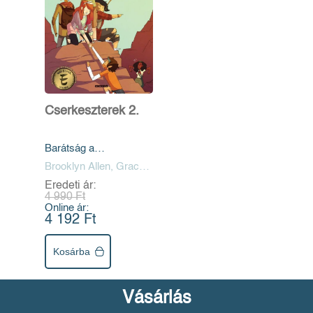
Cserkeszterek 2.
Barátság a
maximumon
Brooklyn Allen, Grace
Ellis, Noelle Stevenson,
Eredeti ár:
Shannon Watters
4 990 Ft
Online ár:
4 192 Ft
Kosárba
Vásárlás