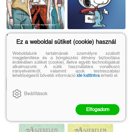
Life is Strange 2. -
Snoopy képregények
Ez a weboldal sütiket (cookie) használ
Hullámok
20. - Beagle a Holdon
Weboldalunk tartalmának személyre szabott
megjelenítése és a böngészési élmény biztosítása
Emma Vieceli
Charles M. Schulz
érdekében sütiket (cookie), illetve egyéb technológiákat
Eredeti ár:
Kötött ár:
Eredeti ár:
Kötött ár:
alkalmazunk. A sütik használatára vonatkozó
4 941 Ft
1 791 Ft
5 490 Ft
1 990 Ft
irányelveinkről, valamint azok testreszabási
lehetőségeiről bővebb információ
ide kattintva
érhető el.
Kosárba
Előrendelem
Beállítások
Szerző további művei
Elfogadom