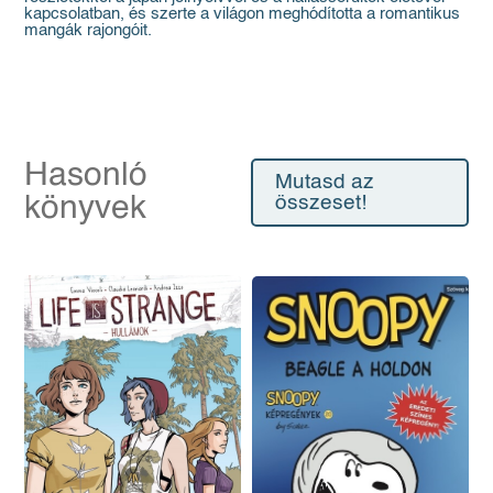
kapcsolatban, és szerte a világon meghódította a romantikus
mangák rajongóit.
Hasonló
Mutasd az
könyvek
összeset!