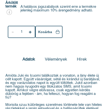
Árkötött
termék
A hatályos jogszabályok szerint erre a termékre
jelenleg maximum 10% árengedmény adható.
1
Kosárba
Adatok
Vélemények
Hírek
Amióta Juki és Icuomi találkoztak a vonaton, a lány élete új
célt kapott. Együtt vásárolgat, sétál és kirándul új barátjával,
és egy varázslatos napot is együtt töltöttek. Jukit azonban
nem hagyja nyugodni egy titokzatos SMS, amit Icuomi
kapott. Amikor végre elolvassa, csak egyetlen kérdés
dübörög a fejében - ám, ha felteszi, hogyan fog reagálni a
fiú?
Morisita szuu különleges szerelmes története tele van hiteles
részletekkel a japán jelnyelvvel és a hallássérültek életével