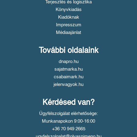
Terjesztés és logisztika
Könyvkiadás
Kiadóknak
Impresszum
Médiaajánlat
További oldalaink
dnapro.hu
sajatmarka.hu
csabaimark.hu
jelenvagyok.hu
Kérdésed van?
Ügyfélszolgálat elérhetősége:
Munkanapokon 9:00-16:00
+36 70 949 2665
ugyfelszolgalat@olvasnimeno.hu