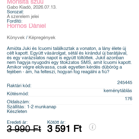
Morisita szuu
Gabo Kiadó, 2026.07.13.
Sorozat:
A szerelem jelei
Fordító:
Hornos Dániel
Könyvek
/
Képregények
Amióta Juki és Icuomi találkoztak a vonaton, a lány élete új
célt kapott. Együtt vásárolgat, sétál és kirándul új barátjával,
és egy varázslatos napot is együtt töltöttek. Jukit azonban
nem hagyja nyugodni egy titokzatos SMS, amit Icuomi kapott.
Amikor végre elolvassa, csak egyetlen kérdés dübörög a
fejében - ám, ha felteszi, hogyan fog reagálni a fiú?
245445
Raktári kód:
keménytáblás
Kötésmód:
176
Oldalszám:
Szállítás:
1-2 munkanap
Készleten
Eredeti ár:
Kötött ár:
3 990 Ft
3 591 Ft