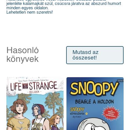
jelenléte kalamajkát szül, csúcsra járatva az abszurd humort
minden egyes oldalon.
Lehetetlen nem szeretni!
Hasonló
Mutasd az
könyvek
összeset!