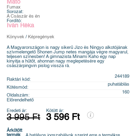
Mato
Fumax
Sorozat:
A Császár és én
Fordító:
Iván Réka
Könyvek
/
Képregények
A Magyarországon is nagy sikerű Jizo és Ningyo alkotójának
szívmelengető Shonen Jump netes mangája végre magyarul,
teljesen színesben! A gimnazista Minami Kaho egy nap
kinyitja a hűtőt, ahonnan nagy meglepetésére egy
császárpingvin pislog vissza rá.
244189
Raktári kód:
puhatáblás
Kötésmód:
160
Oldalszám:
Előrendelhető
Eredeti ár:
Kötött ár:
3 995 Ft
3 596 Ft
Árkötött
termék
A hatályos jogszabályok szerint erre a termékre