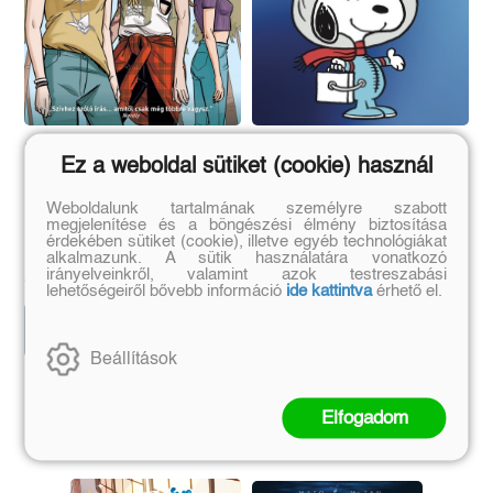
Life is Strange 2. -
Snoopy képregények
Ez a weboldal sütiket (cookie) használ
Hullámok
20. - Beagle a Holdon
Weboldalunk tartalmának személyre szabott
megjelenítése és a böngészési élmény biztosítása
Emma Vieceli
Charles M. Schulz
érdekében sütiket (cookie), illetve egyéb technológiákat
alkalmazunk. A sütik használatára vonatkozó
Eredeti ár:
Kötött ár:
Eredeti ár:
Kötött ár:
irányelveinkről, valamint azok testreszabási
4 941 Ft
1 791 Ft
5 490 Ft
1 990 Ft
lehetőségeiről bővebb információ
ide kattintva
érhető el.
Kosárba
Előrendelem
Beállítások
Szerző további művei
Elfogadom