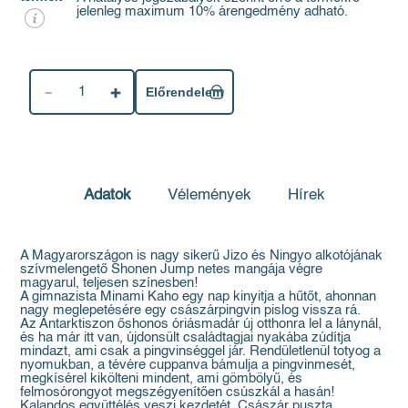
jelenleg maximum 10% árengedmény adható.
1
Előrendelem
Adatok
Vélemények
Hírek
A Magyarországon is nagy sikerű Jizo és Ningyo alkotójának
szívmelengető Shonen Jump netes mangája végre
magyarul, teljesen színesben!
A gimnazista Minami Kaho egy nap kinyitja a hűtőt, ahonnan
nagy meglepetésére egy császárpingvin pislog vissza rá.
Az Antarktiszon őshonos óriásmadár új otthonra lel a lánynál,
és ha már itt van, újdonsült családtagjai nyakába zúdítja
mindazt, ami csak a pingvinséggel jár. Rendületlenül totyog a
nyomukban, a tévére cuppanva bámulja a pingvinmesét,
megkísérel kikölteni mindent, ami gömbölyű, és
felmosórongyot megszégyenítően csúszkál a hasán!
Kalandos együttélés veszi kezdetét. Császár puszta