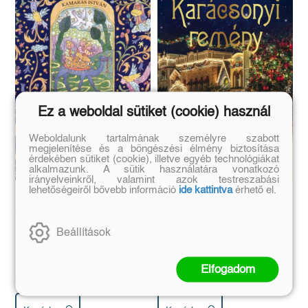
Ez a weboldal sütiket (cookie) használ
Weboldalunk tartalmának személyre szabott
megjelenítése és a böngészési élmény biztosítása
érdekében sütiket (cookie), illetve egyéb technológiákat
alkalmazunk. A sütik használatára vonatkozó
irányelveinkről, valamint azok testreszabási
lehetőségeiről bővebb információ
ide kattintva
érhető el.
Betlehembe kéne menni
Karácsonyi remény
- Karácsonyi mesék
Beállítások
Kamarás István
Donna VanLiere
Eredeti ár:
Online ár:
Eredeti ár:
Online ár:
Elfogadom
1 840 Ft
2 512 Ft
2 190 Ft
2 990 Ft