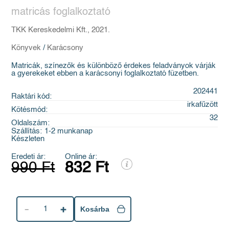
matricás foglalkoztató
TKK Kereskedelmi Kft., 2021.
Könyvek
/
Karácsony
Matricák, színezők és különböző érdekes feladványok várják
a gyerekeket ebben a karácsonyi foglalkoztató füzetben.
202441
Raktári kód:
irkafűzött
Kötésmód:
32
Oldalszám:
Szállítás:
1-2 munkanap
Készleten
Eredeti ár:
Online ár:
990 Ft
832 Ft
1
Kosárba