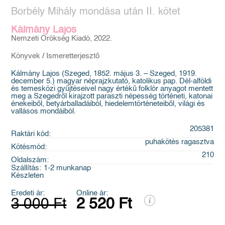
Borbély Mihály mondása után II. kötet
Kálmány Lajos
Nemzeti Örökség Kiadó, 2022.
Könyvek
/
Ismeretterjesztő
Kálmány Lajos (Szeged, 1852. május 3. – Szeged, 1919.
december 5.) magyar néprajzkutató, katolikus pap. Dél-alföldi
és temesközi gyűjtéseivel nagy értékű folklór anyagot mentett
meg a Szegedről kirajzott paraszti népesség történeti, katonai
énekeiből, betyárballadáiból, hiedelemtörténeteiből, világi és
vallásos mondáiból.
205381
Raktári kód:
puhakötés ragasztva
Kötésmód:
210
Oldalszám:
Szállítás:
1-2 munkanap
Készleten
Eredeti ár:
Online ár:
3 000 Ft
2 520 Ft