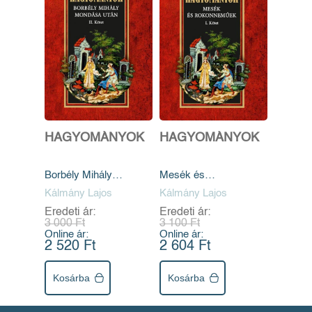
HAGYOMÁNYOK
HAGYOMÁNYOK
Borbély Mihály
Mesék és
mondása után II. kötet
rokonneműek I. kötet
Kálmány Lajos
Kálmány Lajos
Eredeti ár:
Eredeti ár:
3 000 Ft
3 100 Ft
Online ár:
Online ár:
2 520 Ft
2 604 Ft
Kosárba
Kosárba