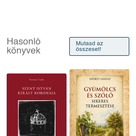
Hasonló
Mutasd az
könyvek
összeset!