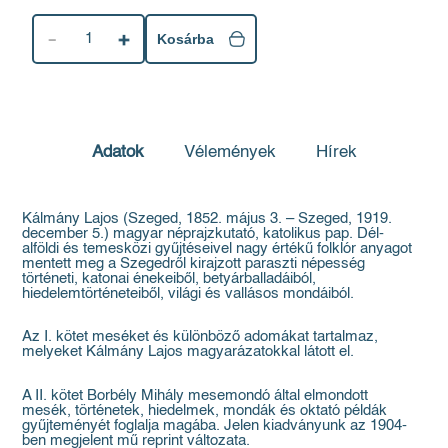
1
Kosárba
Adatok
Vélemények
Hírek
Kálmány Lajos (Szeged, 1852. május 3. – Szeged, 1919.
december 5.) magyar néprajzkutató, katolikus pap. Dél-
alföldi és temesközi gyűjtéseivel nagy értékű folklór anyagot
mentett meg a Szegedről kirajzott paraszti népesség
történeti, katonai énekeiből, betyárballadáiból,
hiedelemtörténeteiből, világi és vallásos mondáiból.
Az I. kötet meséket és különböző adomákat tartalmaz,
melyeket Kálmány Lajos magyarázatokkal látott el.
A II. kötet Borbély Mihály mesemondó által elmondott
mesék, történetek, hiedelmek, mondák és oktató példák
gyűjteményét foglalja magába. Jelen kiadványunk az 1904-
ben megjelent mű reprint változata.