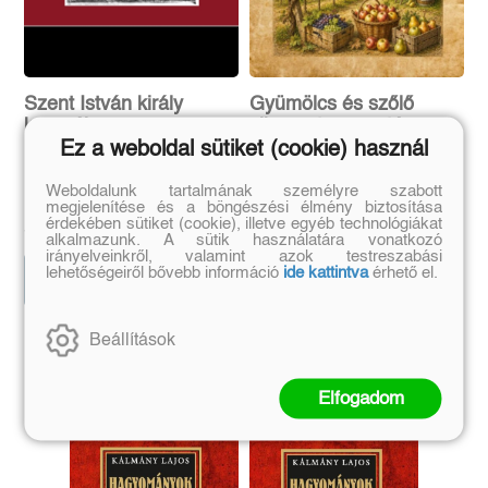
Szent István király
Gyümölcs és szőlő
koronája
sikeres termesztése
Ez a weboldal sütiket (cookie) használ
Ferencz Csaba
Erdélyi László
Weboldalunk tartalmának személyre szabott
megjelenítése és a böngészési élmény biztosítása
Eredeti ár:
Online ár:
Eredeti ár:
Kötött ár:
érdekében sütiket (cookie), illetve egyéb technológiákat
5 032 Ft
4 230 Ft
5 990 Ft
4 700 Ft
alkalmazunk. A sütik használatára vonatkozó
irányelveinkről, valamint azok testreszabási
lehetőségeiről bővebb információ
ide kattintva
érhető el.
Kosárba
Kosárba
Beállítások
Szerző további művei
Elfogadom