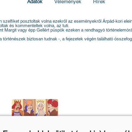
Adatok
Vélemények
Hírek
n szelfiket posztoltak volna ezekről az eseményekről Árpád-kori eleink,
ltak és kommenteltek volna, az tuti.
 Szent Margit vagy épp Gellért püspök ezeken a rendhagyó történelem
a történészek biztosan tudnak -, a fejezetek végén található összefogl