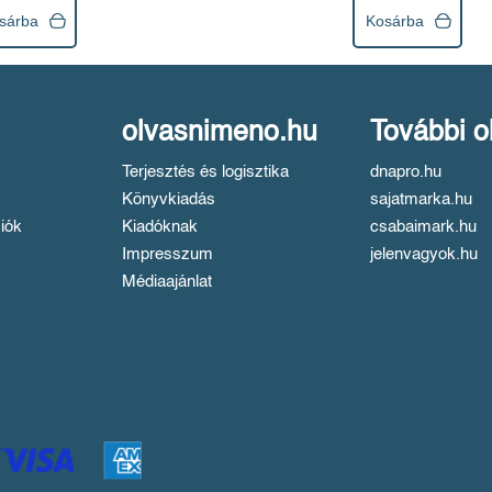
sárba
Kosárba
olvasnimeno.hu
További o
Terjesztés és logisztika
dnapro.hu
Könyvkiadás
sajatmarka.hu
iók
Kiadóknak
csabaimark.hu
Impresszum
jelenvagyok.hu
Médiaajánlat