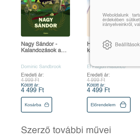
Weboldalunk tar
érdekében sütiket
irányelveinkről, v
Nagy Sándor -
Hogyan éld túl... a
Beállítások
Kalandozások a
középkort
törtélemben
Dominic Sandbrook
El Fisgón Histórico
Eredeti ár:
Eredeti ár:
4 999 Ft
4 999 Ft
Kötött ár:
Kötött ár:
4 499 Ft
4 499 Ft
Kosárba
Előrendelem
Szerző további művei