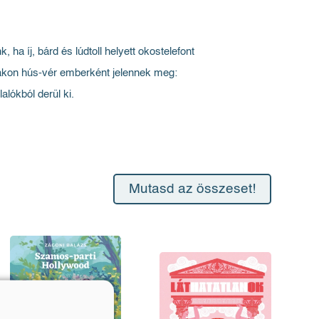
 ha íj, bárd és lúdtoll helyett okostelefont
órákon hús-vér emberként jelennek meg:
alókból derül ki.
Mutasd az összeset!