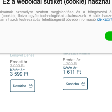
Ez a weboldal sütiket (cookie) használ
talmának személyre szabott megjelenítése és a böngészési él
 (cookie), illetve egyéb technológiákat alkalmazunk. A sütik hasz
alamint azok testreszabási lehetőségeiről bővebb információ
ide kattin
Hősök kora
A beszélő köntös
77 magyar monda
Mátyás király korától
Mikszáth Kálmán
Lengyel Dénes
1848-ig
Eredeti ár:
Eredeti ár:
1 790 Ft
3 999 Ft
Kötött ár:
Kötött ár:
1 611 Ft
3 599 Ft
Kosárba
Kosárba