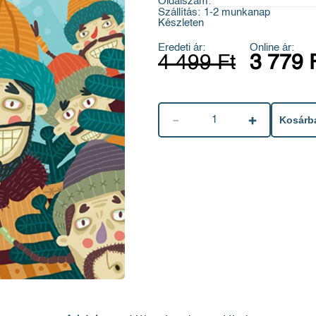
Oldalszám:
Szállítás:
1-2 munkanap
Készleten
Eredeti ár:
Online ár:
4 499 Ft
3 779 
1
Kosárb