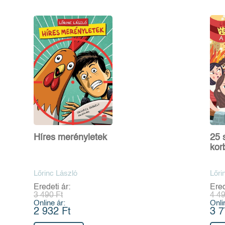
Híres merényletek
25 s
kor
Lőrinc László
Lőri
Eredeti ár:
Ered
3 490 Ft
4 49
Online ár:
Onli
2 932 Ft
3 7