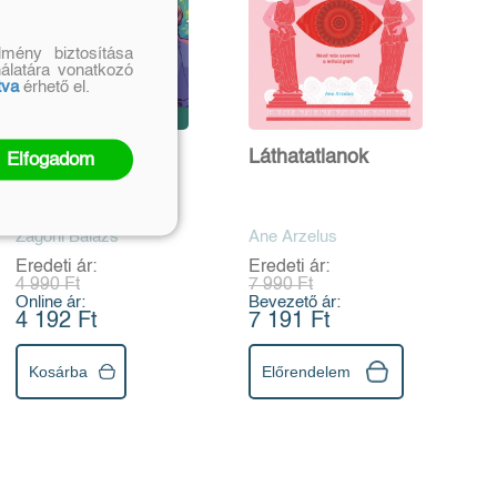
mény biztosítása
nálatára vonatkozó
tva
érhető el.
Szamos-parti
Láthatatlanok
Elfogadom
Hollywood
Zágoni Balázs
Ane Arzelus
Eredeti ár:
Eredeti ár:
4 990 Ft
7 990 Ft
Online ár:
Bevezető ár:
4 192 Ft
7 191 Ft
Kosárba
Előrendelem