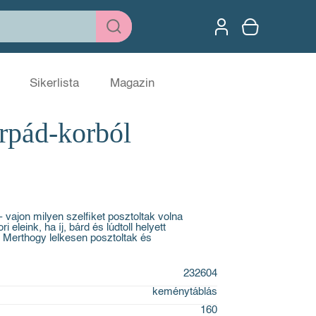
Sikerlista
Magazin
Árpád-korból
- vajon milyen szelfiket posztoltak volna
eleink, ha íj, bárd és lúdtoll helyett
 Merthogy lelkesen posztoltak és
232604
keménytáblás
160