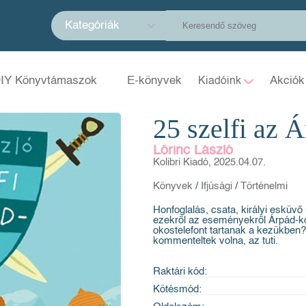
Kategóriák
IY Könyvtámaszok
E-könyvek
Akciók
Kiadóink
25 szelfi az 
Lőrinc László
Kolibri Kiadó, 2025.04.07.
Könyvek
/
Ifjúsági
/
Történelmi
Honfoglalás, csata, királyi esküvő 
ezekről az eseményekről Árpád-kori 
okostelefont tartanak a kezükben?
kommenteltek volna, az tuti.
Raktári kód:
Kötésmód: