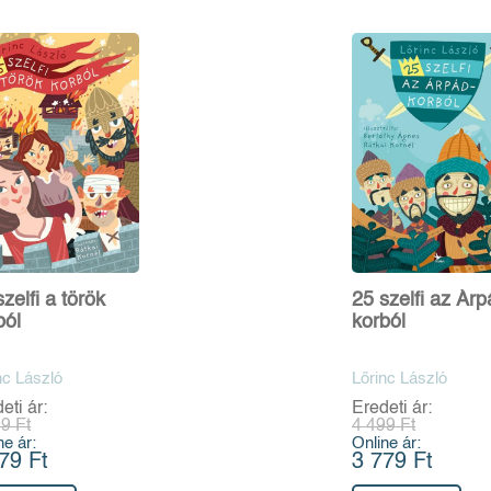
zelfi a török
25 szelfi az Árp
ból
korból
nc László
Lőrinc László
eti ár:
Eredeti ár:
9 Ft
4 499 Ft
ne ár:
Online ár:
79 Ft
3 779 Ft