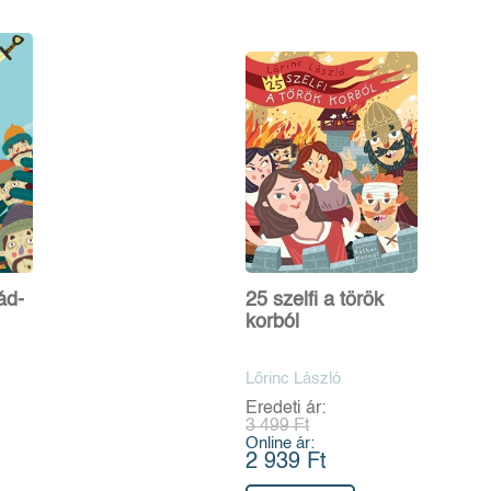
ád-
25 szelfi a török
korból
Lőrinc László
Eredeti ár:
3 499 Ft
Online ár:
2 939 Ft