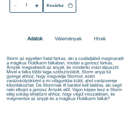
1
Kosárba
Adatok
Vélemények
Hírek
Storm az egyetlen fiatal farkas, aki a családjából megmaradt
a mágikus Holdkarm falkában, miután a gonosz farkas,
Árnyék megsebesíti az anyját, és mindenki mást elpusztít.
Mivel a falka többi tagja szétszóródott, Storm anyja túl
gyenge ahhoz, hogy megvédje Stormot, ezért
varázskölyökként a mi világunkba küldi, ahol varázsereje
kibontakozhat. De Stormnak itt barátot kell találnia, aki segít
neki elbújni a gonosz Árnyék elől. Vajon képes lesz-e Storm
elég sokáig elrejtőzni ahhoz, hogy végül visszatérjen, és
megmentse az anyját és a mágikus Holdkarm falkát?