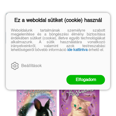
Csukás István
Geronimo Stilton
Ez a weboldal sütiket (cookie) használ
Eredeti ár:
Kötött ár:
Eredeti ár:
Bevezető ár:
1 799 Ft
2 969 Ft
1 999 Ft
3 299 Ft
Weboldalunk tartalmának személyre szabott
megjelenítése és a böngészési élmény biztosítása
Előrendelem
Előrendelem
érdekében sütiket (cookie), illetve egyéb technológiákat
alkalmazunk. A sütik használatára vonatkozó
irányelveinkről, valamint azok testreszabási
lehetőségeiről bővebb információ
ide kattintva
érhető el.
Szerző további művei
Beállítások
Elfogadom