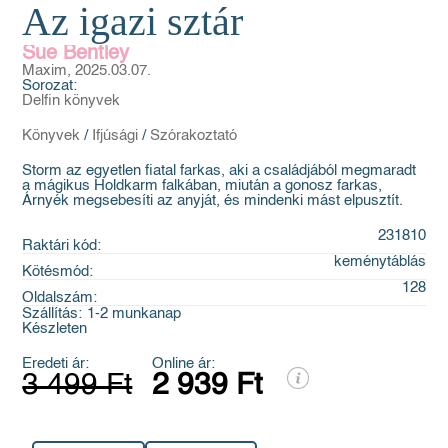
Az igazi sztár
Sue Bentley
Maxim, 2025.03.07.
Sorozat:
Delfin könyvek
Könyvek
/
Ifjúsági
/
Szórakoztató
Storm az egyetlen fiatal farkas, aki a családjából megmaradt
a mágikus Holdkarm falkában, miután a gonosz farkas,
Árnyék megsebesíti az anyját, és mindenki mást elpusztít.
231810
Raktári kód:
keménytáblás
Kötésmód:
128
Oldalszám:
Szállítás:
1-2 munkanap
Készleten
Eredeti ár:
Online ár:
3 499 Ft
2 939 Ft