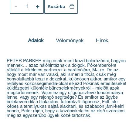
1
Kosárba
Adatok
Vélemények
Hírek
PETER PARKER még csak most kezd belerázódni, hogyan
mennek… azaz hálóhintáznak a dolgok. Pókemberként
rátalált a tökéletes partnerre: a barátnőjére, MJ-re. De az,
hogy most már van valaki, aki ismeri a titkát, csak még
bonyolultabbá teszi a dolgokat, különösen akkor, amikor egy
rejtélyes közösségimédia-oldal elkezd Pókinak értesítéseket
küldözgetni különféle bűncselekményekről – mielőtt azok
megtörténnének. Vajon ez egy új gonosztevő fondormánya
lenne, vagy egy rajongó segítsége? És amikor az ügybe
belekeveredik a titokzatos, feltörekvő főgonosz, Folt, aki
képes a teret lyukas sajttá alakítani, és szabadon járni-kelni
benne, Peter rájön, hogy a középiskola és az első szerelem
még az egyszerűbb ügyek közé tartoznak.