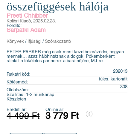
összefüggések hálója
Preeti Chhibber
Kolibri Kiadó, 2025.02.28.
Fordító:
Sárpátki Ádám
Könyvek
/
Ifjúsági
/
Szórakoztató
PETER PARKER még csak most kezd belerázódni, hogyan
mennek… azaz hálóhintáznak a dolgok. Pókemberként
rátalált a tökéletes partnerre: a barátnőjére, MJ-re.
232013
Raktári kód:
füles, kartonált
Kötésmód:
308
Oldalszám:
Szállítás:
1-2 munkanap
Készleten
Eredeti ár:
Online ár:
4 499 Ft
3 779 Ft