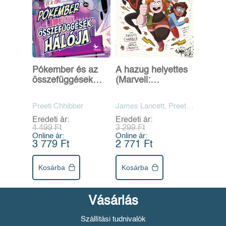
Pókember és az
A hazug helyettes
összefüggések
(Marvell:
hálója
Bosszúállók,
gyülekező! 2.)
Preeti Chhibber
James Lancett, Preeti
Chhibber
Eredeti ár:
Eredeti ár:
4 499 Ft
3 299 Ft
Online ár:
Online ár:
3 779 Ft
2 771 Ft
Kosárba
Kosárba
Vásárlás
Szállítási tudnivalók