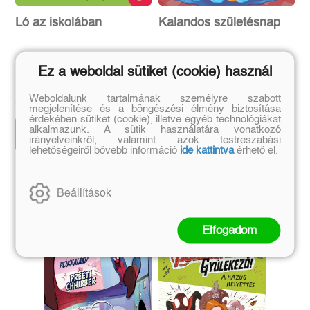
Ló az iskolában
Kalandos születésnap
Ez a weboldal sütiket (cookie) használ
Csukás István
Geronimo Stilton
Eredeti ár:
Kötött ár:
Eredeti ár:
Bevezető ár:
Weboldalunk tartalmának személyre szabott
1 799 Ft
2 969 Ft
1 999 Ft
3 299 Ft
megjelenítése és a böngészési élmény biztosítása
érdekében sütiket (cookie), illetve egyéb technológiákat
alkalmazunk. A sütik használatára vonatkozó
Előrendelem
Előrendelem
irányelveinkről, valamint azok testreszabási
lehetőségeiről bővebb információ
ide kattintva
érhető el.
Szerző további művei
Beállítások
Elfogadom