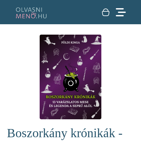
Boszorkány krónikák -