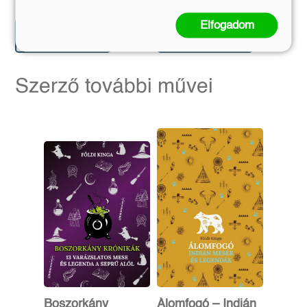
1 799 Ft
2 969 Ft
1 999 Ft
3 299 Ft
Elfogadom
Előrendelem
Előrendelem
Szerző további művei
Boszorkány
Álomfogó – Indián