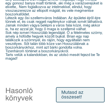
egy gonosz banya miatt történik, aki még a varázserejüket is
elvette,. Nem foglalkozva az intelmekkel, elindul, hogy
visszaszerezze az ellopott mágiát, és vele megmentse
boszorkaföldet.
Létezik egy ősi szellemváros Indiában. Az épületei éjről éjre
tűnnek el, és csak reggeli napfénykor válnak ismét láthatóvá.
Jainak minden vágya belépni a város falai közé, még akkor
is, ha ez azzal jár, hogy ő maga is szellemé válhat.
Sok nép ismeri Hosszúláb legendáját. Ő a félelmetes szörny,
amely a hófödte hegyek között bujkál. Brian egy nap
találkozik a szörnnyel, és rájön, hogy egyáltalán nem
veszélyes. Sőt talán több köze van Hosszúlábnak a
boszorkányokhoz, mint azt bárki gondolta volna.
Tizenhárom történet a boszorkányokról.
Tarts velük a kalandokban, és az utolsó mesét fejezd be Te
magad!
Hasonló
Mutasd az
könyvek
összeset!