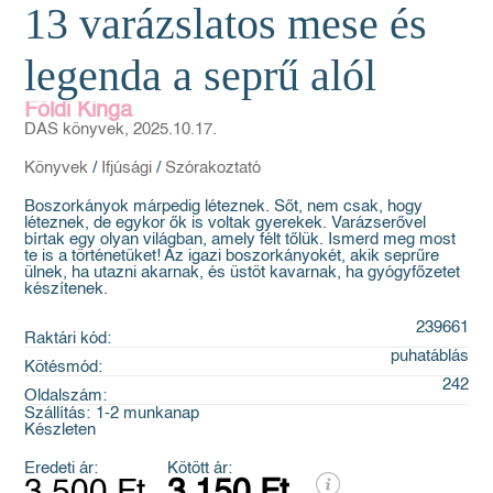
13 varázslatos mese és
legenda a seprű alól
Földi Kinga
DAS könyvek, 2025.10.17.
Könyvek
/
Ifjúsági
/
Szórakoztató
Boszorkányok márpedig léteznek. Sőt, nem csak, hogy
léteznek, de egykor ők is voltak gyerekek. Varázserővel
bírtak egy olyan világban, amely félt tőlük. Ismerd meg most
te is a történetüket! Az igazi boszorkányokét, akik seprűre
ülnek, ha utazni akarnak, és üstöt kavarnak, ha gyógyfőzetet
készítenek.
239661
Raktári kód:
puhatáblás
Kötésmód:
242
Oldalszám:
Szállítás:
1-2 munkanap
Készleten
Eredeti ár:
Kötött ár:
3 500 Ft
3 150 Ft