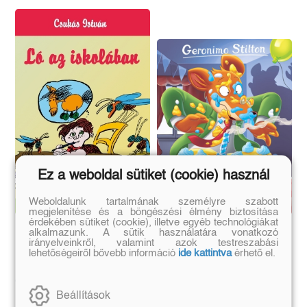
Ez a weboldal sütiket (cookie) használ
Weboldalunk tartalmának személyre szabott
megjelenítése és a böngészési élmény biztosítása
érdekében sütiket (cookie), illetve egyéb technológiákat
Ló az iskolában
Kalandos születésnap
alkalmazunk. A sütik használatára vonatkozó
irányelveinkről, valamint azok testreszabási
lehetőségeiről bővebb információ
ide kattintva
érhető el.
Csukás István
Geronimo Stilton
Beállítások
Eredeti ár:
Kötött ár:
Eredeti ár:
Bevezető ár: