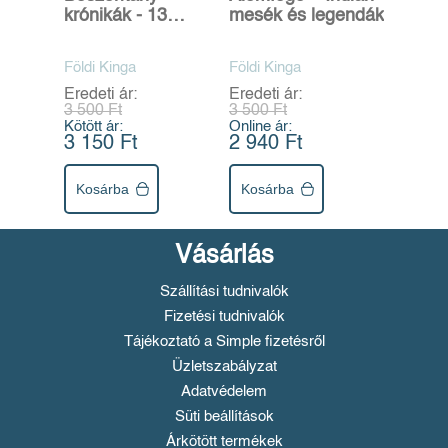
krónikák - 13
mesék és legendák
varázslatos mese
és legenda a seprű
Földi Kinga
Földi Kinga
alól
Eredeti ár:
Eredeti ár:
3 500 Ft
3 500 Ft
Kötött ár:
Online ár:
3 150 Ft
2 940 Ft
Kosárba
Kosárba
Vásárlás
Szállítási tudnivalók
Fizetési tudnivalók
Tájékoztató a Simple fizetésről
Üzletszabályzat
Adatvédelem
Süti beállítások
Árkötött termékek