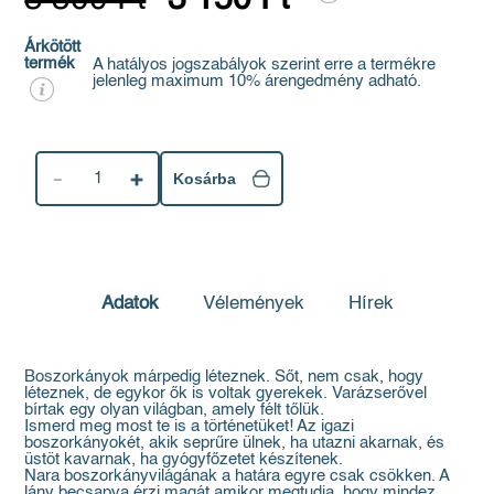
Árkötött
termék
A hatályos jogszabályok szerint erre a termékre
jelenleg maximum 10% árengedmény adható.
1
Kosárba
Adatok
Vélemények
Hírek
Boszorkányok márpedig léteznek. Sőt, nem csak, hogy
léteznek, de egykor ők is voltak gyerekek. Varázserővel
bírtak egy olyan világban, amely félt tőlük.
Ismerd meg most te is a történetüket! Az igazi
boszorkányokét, akik seprűre ülnek, ha utazni akarnak, és
üstöt kavarnak, ha gyógyfőzetet készítenek.
Nara boszorkányvilágának a határa egyre csak csökken. A
lány becsapva érzi magát amikor megtudja, hogy mindez